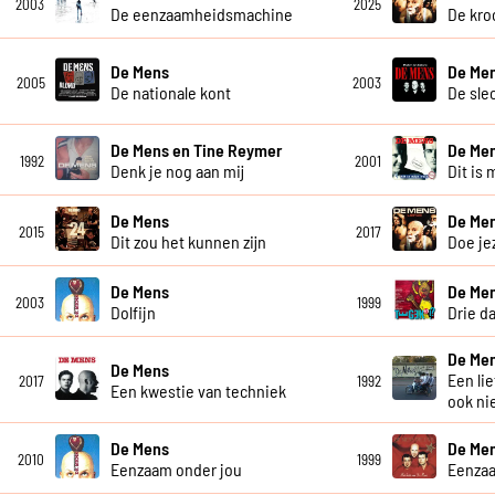
2003
2025
De eenzaamheidsmachine
De kro
De Mens
De Me
2005
2003
De nationale kont
De sle
De Mens en Tine Reymer
De Me
1992
2001
Denk je nog aan mij
Dit is 
De Mens
De Me
2015
2017
Dit zou het kunnen zijn
Doe je
De Mens
De Me
2003
1999
Dolfijn
Drie d
De Me
De Mens
Een li
2017
1992
Een kwestie van techniek
ook ni
De Mens
De Me
2010
1999
Eenzaam onder jou
Eenza