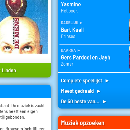
Yasmine
Het boek
dadelijk
►
Bart Kaell
Prinses
daarna
►
Gers Pardoel en Jayh
Zomer
 Linden
Complete speellijst ►
Meest gedraaid ►
De 50 beste van... ►
bant. De muziek is zacht
 Mens heeft een eigen
stijl gebonden.
Muziek opzoeken
roen Brouwers (schrijft een