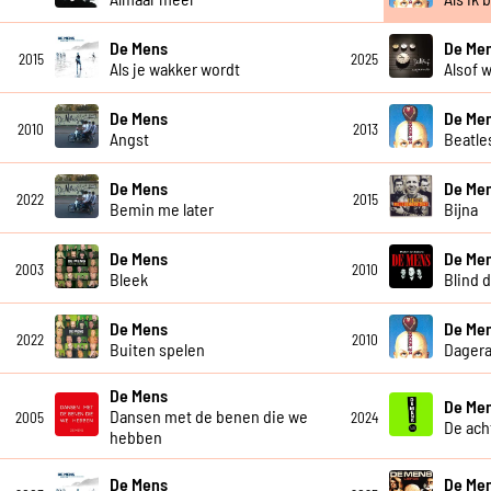
De Mens
De Men
2015
2025
Als je wakker wordt
Alsof w
De Mens
De Me
2010
2013
Angst
Beatle
De Mens
De Me
2022
2015
Bemin me later
Bijna
De Mens
De Me
2003
2010
Bleek
Blind 
De Mens
De Me
2022
2010
Buiten spelen
Dagera
De Mens
De Me
Dansen met de benen die we
2005
2024
De ach
hebben
De Mens
De Me