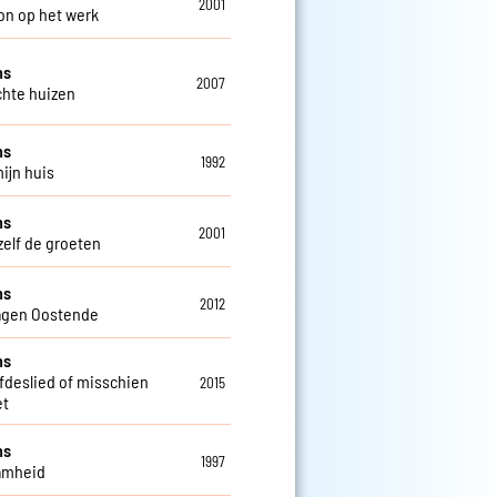
2001
on op het werk
ns
2007
chte huizen
ns
1992
mijn huis
ns
2001
zelf de groeten
ns
2012
agen Oostende
ns
efdeslied of misschien
2015
et
ns
1997
amheid