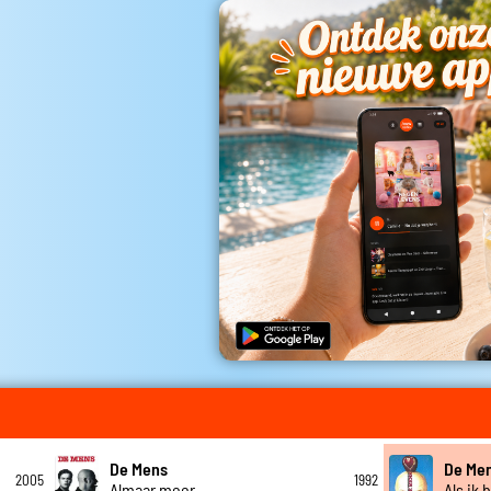
De Mens
De Me
2005
1992
Almaar meer
Als ik 