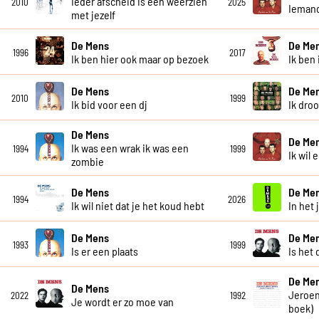
Ieder afscheid is een weerzien
2010
2025
Iemand
met jezelf
De Mens
De Me
1996
2017
Ik ben hier ook maar op bezoek
Ik ben 
De Mens
De Me
2010
1999
Ik bid voor een dj
Ik dro
De Mens
De Me
Ik was een wrak ik was een
1994
1999
Ik wil 
zombie
De Mens
De Me
1994
2026
Ik wil niet dat je het koud hebt
In het 
De Mens
De Me
1993
1999
Is er een plaats
Is het 
De Me
De Mens
Jeroen
2022
1992
Je wordt er zo moe van
boek)