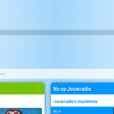
 ben
Nu op Jouwradio
Jouwradio's muziekmix
nu
►