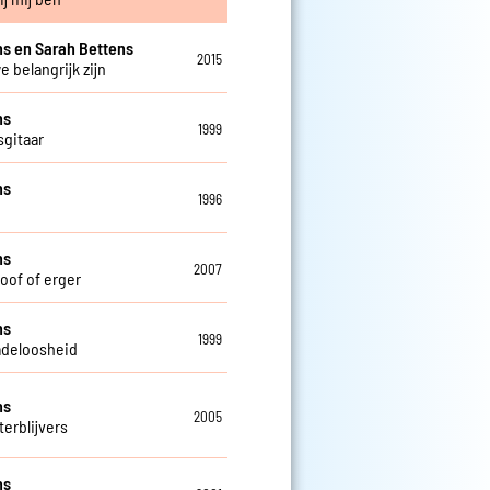
s en Sarah Bettens
2015
e belangrijk zijn
ns
1999
sgitaar
ns
1996
ns
2007
doof of erger
ns
1999
deloosheid
ns
2005
terblijvers
ns