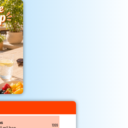
ns
1999
bij mij ben