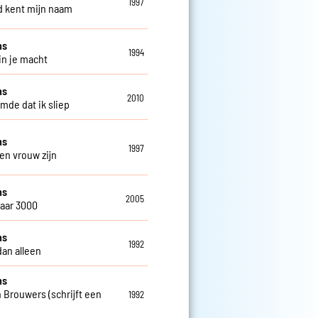
1997
 kent mijn naam
ns
1994
in je macht
ns
2010
omde dat ik sliep
ns
1997
een vrouw zijn
ns
2005
jaar 3000
ns
1992
dan alleen
ns
 Brouwers (schrijft een
1992