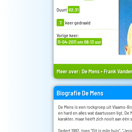
Duurt
02:31
7
keer gedraaid
Vorige keer:
11-04-2011 om 08:13 uur
Meer over:
De Mens
•
Frank Vander
Biografie De Mens
De Mens is een rockgroep uit Vlaams-Bra
en hard en alles wat daartussen ligt. De
karakter, maar heeft zich nooit aan één 
Sedert 1992, toen “Dit is mijn huis”, “Je