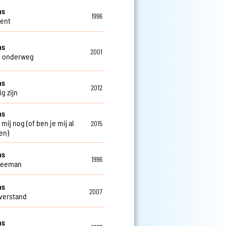
ns
1996
Gent
ns
2001
s onderweg
ns
2012
g zijn
ns
 mij nog (of ben je mij al
2015
en)
ns
1996
weeman
ns
2007
verstand
ns