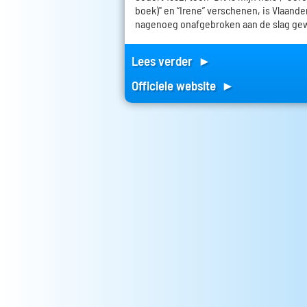
boek)" en “Irene” verschenen, is Vlaand
nagenoeg onafgebroken aan de slag ge
Lees verder ►
Officiele website ►