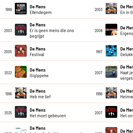
De Mens
De Me
1999
2003
Ellendegem
En in 
De Mens
De Me
Er is geen mens die ons
2003
2008
Ergen
begrijpt
De Mens
De Me
2005
1997
Festival
Gelukki
De Me
De Mens
Haat je
2022
2007
Gigippeke
verget
De Mens
De Me
1996
1996
Heb me lief
Heim
De Mens
De Me
2025
2007
Het moet gebeuren
Het on
De Mens
De Me