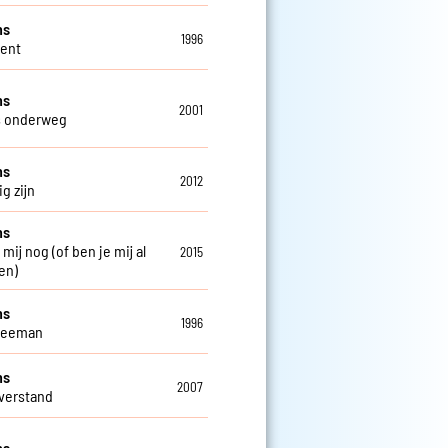
ns
1996
Gent
ns
2001
s onderweg
ns
2012
g zijn
ns
 mij nog (of ben je mij al
2015
en)
ns
1996
weeman
ns
2007
verstand
ns