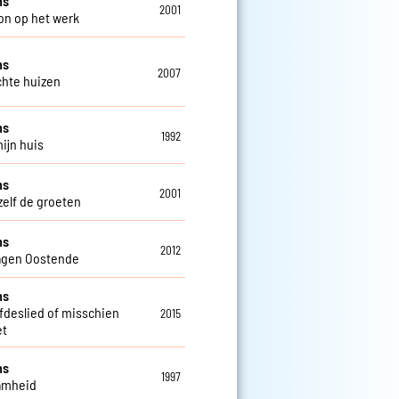
ns
2001
on op het werk
ns
2007
chte huizen
ns
1992
mijn huis
ns
2001
zelf de groeten
ns
2012
agen Oostende
ns
efdeslied of misschien
2015
et
ns
1997
amheid