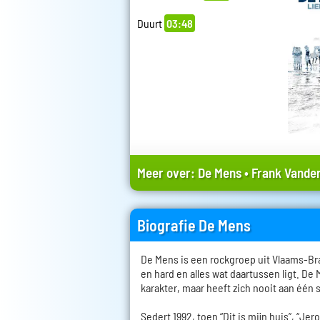
Duurt
03:48
Meer over:
De Mens
•
Frank Vander
Biografie De Mens
De Mens is een rockgroep uit Vlaams-Bra
en hard en alles wat daartussen ligt. De
karakter, maar heeft zich nooit aan één 
Sedert 1992, toen “Dit is mijn huis”, “Je