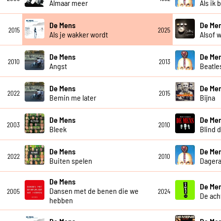
Almaar meer
Als ik 
De Mens
De Men
2015
2025
Als je wakker wordt
Alsof w
De Mens
De Me
2010
2013
Angst
Beatle
De Mens
De Me
2022
2015
Bemin me later
Bijna
De Mens
De Me
2003
2010
Bleek
Blind 
De Mens
De Me
2022
2010
Buiten spelen
Dagera
De Mens
De Me
Dansen met de benen die we
2005
2024
De ach
hebben