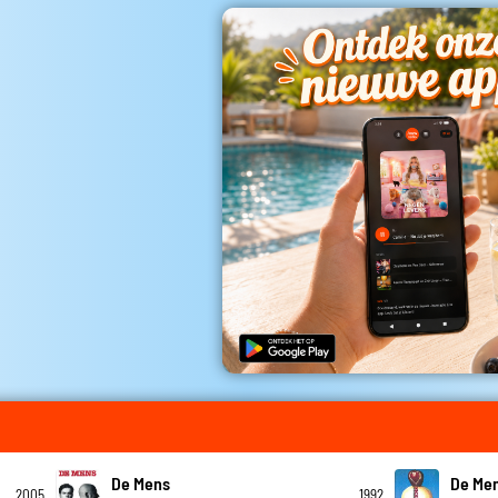
De Mens
De Me
2005
1992