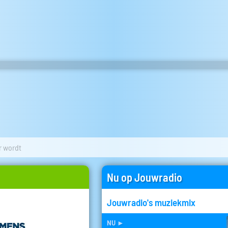
r wordt
Nu op Jouwradio
Jouwradio's muziekmix
nu
►