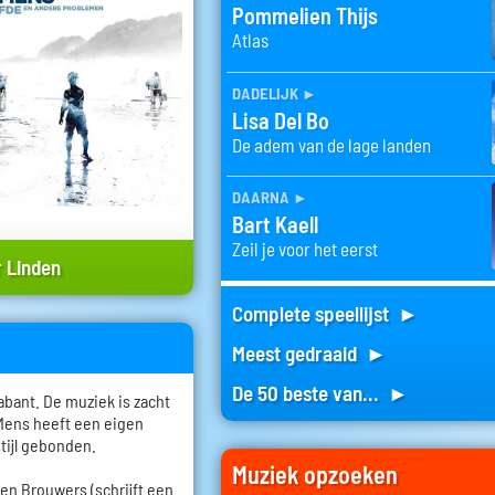
Pommelien Thijs
Atlas
dadelijk
►
Lisa Del Bo
De adem van de lage landen
daarna
►
Bart Kaell
Zeil je voor het eerst
 Linden
Complete speellijst ►
Meest gedraaid ►
De 50 beste van... ►
bant. De muziek is zacht
 Mens heeft een eigen
stijl gebonden.
Muziek opzoeken
roen Brouwers (schrijft een