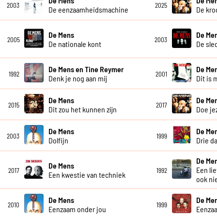
De Mens
De Me
2003
2025
De eenzaamheidsmachine
De kro
De Mens
De Me
2005
2003
De nationale kont
De sle
De Mens en Tine Reymer
De Me
1992
2001
Denk je nog aan mij
Dit is 
De Mens
De Me
2015
2017
Dit zou het kunnen zijn
Doe je
De Mens
De Me
2003
1999
Dolfijn
Drie d
De Me
De Mens
Een li
2017
1992
Een kwestie van techniek
ook ni
De Mens
De Me
2010
1999
Eenzaam onder jou
Eenza