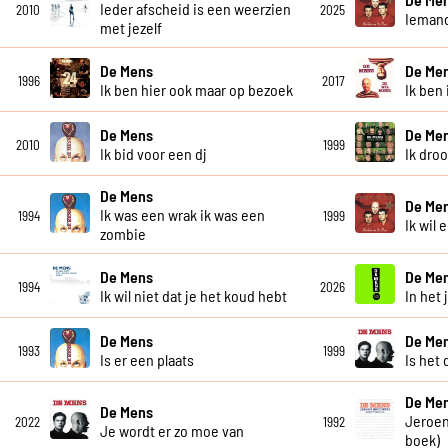
Ieder afscheid is een weerzien
2010
2025
Iemand
met jezelf
De Mens
De Me
1996
2017
Ik ben hier ook maar op bezoek
Ik ben 
De Mens
De Me
2010
1999
Ik bid voor een dj
Ik dro
De Mens
De Me
Ik was een wrak ik was een
1994
1999
Ik wil 
zombie
De Mens
De Me
1994
2026
Ik wil niet dat je het koud hebt
In het 
De Mens
De Me
1993
1999
Is er een plaats
Is het 
De Me
De Mens
Jeroen
2022
1992
Je wordt er zo moe van
boek)