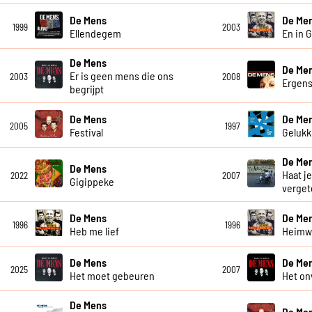
De Mens
De Me
1999
2003
Ellendegem
En in 
De Mens
De Me
Er is geen mens die ons
2003
2008
Ergen
begrijpt
De Mens
De Me
2005
1997
Festival
Gelukki
De Me
De Mens
Haat je
2022
2007
Gigippeke
verget
De Mens
De Me
1996
1996
Heb me lief
Heim
De Mens
De Me
2025
2007
Het moet gebeuren
Het on
De Mens
De Me