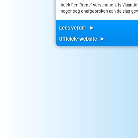
boek)" en “Irene” verschenen, is Vlaand
nagenoeg onafgebroken aan de slag ge
Lees verder ►
Officiele website ►