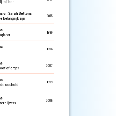
bij mij ben
s en Sarah Bettens
2015
e belangrijk zijn
ns
1999
sgitaar
ns
1996
ns
2007
doof of erger
ns
1999
deloosheid
ns
2005
terblijvers