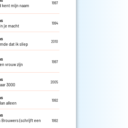
1997
 kent mijn naam
ns
1994
in je macht
ns
2010
omde dat ik sliep
ns
1997
een vrouw zijn
ns
2005
jaar 3000
ns
1992
dan alleen
ns
 Brouwers (schrijft een
1992