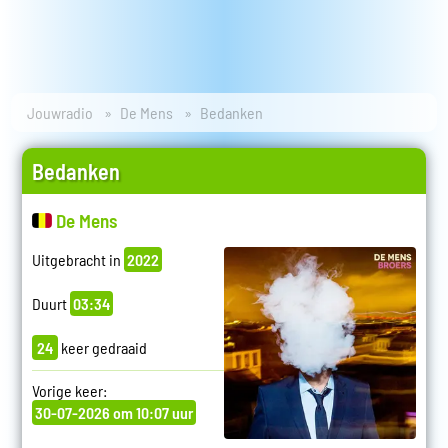
Jouwradio
De Mens
Bedanken
Bedanken
De Mens
Uitgebracht in
2022
Duurt
03:34
24
keer gedraaid
Vorige keer:
30-07-2026 om 10:07 uur