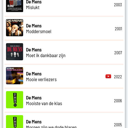
De Mens
2003
Mislukt
De Mens
2001
Moddersmoel
De Mens
2007
Moet ik dankbaar zijn
De Mens
2022
Mooie verliezers
De Mens
2006
Mooiste van de klas
De Mens
2005
Morgen zijn we dode blaren