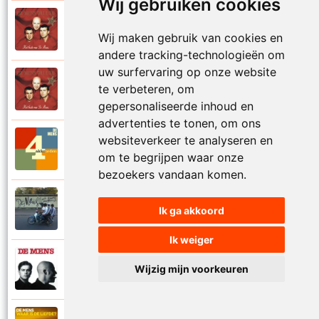
Wij gebruiken cookies
De Mens
1997
Val niet in liefde I
Wij maken gebruik van cookies en
andere tracking-technologieën om
uw surfervaring op onze website
De Mens
te verbeteren, om
1997
Val niet in liefde II
gepersonaliseerde inhoud en
advertenties te tonen, om ons
websiteverkeer te analyseren en
De Mens
2017
Vier akkoorden
om te begrijpen waar onze
bezoekers vandaan komen.
De Mens
Ik ga akkoord
2015
Vlinderhart
Ik weiger
De Mens
Wijzig mijn voorkeuren
1992
Vrijheid die niet eenzaam is