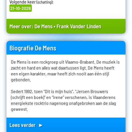
Volgende keer
:
(schatting)
21-10-2026
Meer over:
De Mens
•
Frank Vander Linden
Biografie De Mens
De Mens is een rockgroep uit Vlaams-Brabant. De muziek is
zacht en hard en alles wat daartussen ligt. De Mens heeft
een eigen karakter, maar heeft zich nooit aan één stijl
gebonden.
Sedert 1992, toen “Dit is mijn huis”, “Jeroen Brouwers
(schrijft een boek)" en “Irene” verschenen, is Vlaanderens
energiekste rocktrio nagenoeg onafgebroken aan de slag
geweest.
Lees verder ►