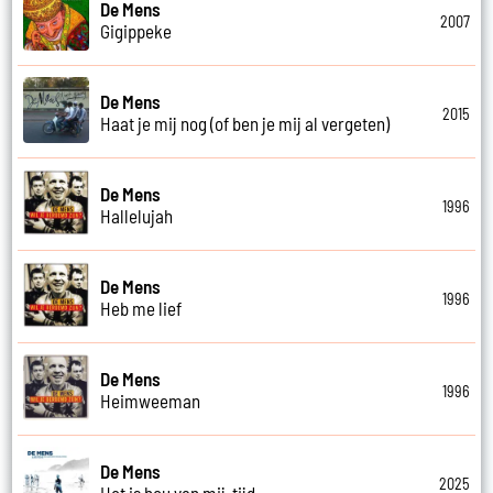
De Mens
2007
Gigippeke
De Mens
2015
Haat je mij nog (of ben je mij al vergeten)
De Mens
1996
Hallelujah
De Mens
1996
Heb me lief
De Mens
1996
Heimweeman
De Mens
2025
Het is hou van mij-tijd