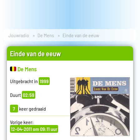
Jouwradio
De Mens
Einde van de eeuw
Einde van de eeuw
De Mens
Uitgebracht in
1999
Duurt
02:59
7
keer gedraaid
Vorige keer:
12-04-2011 om 09:11 uur