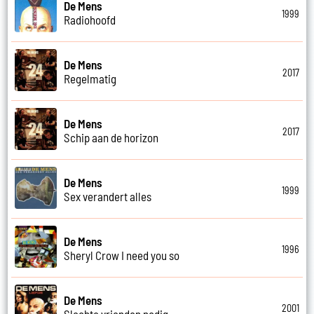
De Mens
1999
Radiohoofd
De Mens
2017
Regelmatig
De Mens
2017
Schip aan de horizon
De Mens
1999
Sex verandert alles
De Mens
1996
Sheryl Crow I need you so
De Mens
2001
Slechte vrienden nodig