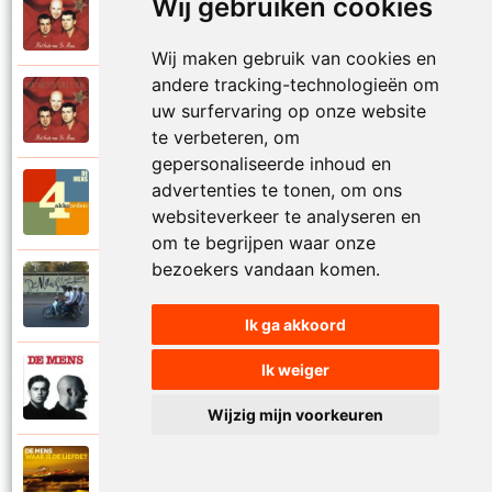
Wij gebruiken cookies
De Mens
1997
Val niet in liefde I
Wij maken gebruik van cookies en
andere tracking-technologieën om
De Mens
uw surfervaring op onze website
1997
Val niet in liefde II
te verbeteren, om
gepersonaliseerde inhoud en
advertenties te tonen, om ons
De Mens
2017
Vier akkoorden
websiteverkeer te analyseren en
om te begrijpen waar onze
bezoekers vandaan komen.
De Mens
2015
Vlinderhart
Ik ga akkoord
Ik weiger
De Mens
1992
Vrijheid die niet eenzaam is
Wijzig mijn voorkeuren
De Mens
2021
Waar is de liefde