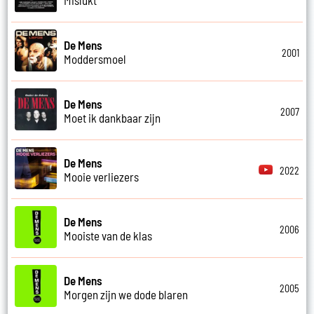
De Mens
2001
Moddersmoel
De Mens
2007
Moet ik dankbaar zijn
De Mens
2022
Mooie verliezers
De Mens
2006
Mooiste van de klas
De Mens
2005
Morgen zijn we dode blaren