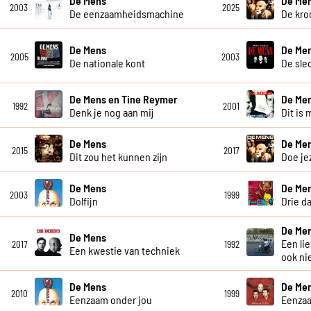
De Mens
De Me
2003
2025
De eenzaamheidsmachine
De kro
De Mens
De Me
2005
2003
De nationale kont
De sle
De Mens en Tine Reymer
De Me
1992
2001
Denk je nog aan mij
Dit is 
De Mens
De Me
2015
2017
Dit zou het kunnen zijn
Doe je
De Mens
De Me
2003
1999
Dolfijn
Drie d
De Me
De Mens
Een li
2017
1992
Een kwestie van techniek
ook ni
De Mens
De Me
2010
1999
Eenzaam onder jou
Eenza