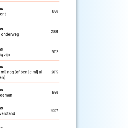
ns
1996
Gent
ns
2001
s onderweg
ns
2012
g zijn
ns
 mij nog (of ben je mij al
2015
en)
ns
1996
weeman
ns
2007
verstand
ns