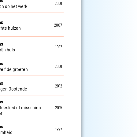
ns
2001
on op het werk
ns
2007
chte huizen
ns
1992
mijn huis
ns
2001
zelf de groeten
ns
2012
agen Oostende
ns
efdeslied of misschien
2015
et
ns
1997
amheid