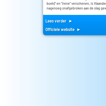
boek)" en “Irene” verschenen, is Vlaand
nagenoeg onafgebroken aan de slag ge
Lees verder ►
Officiele website ►