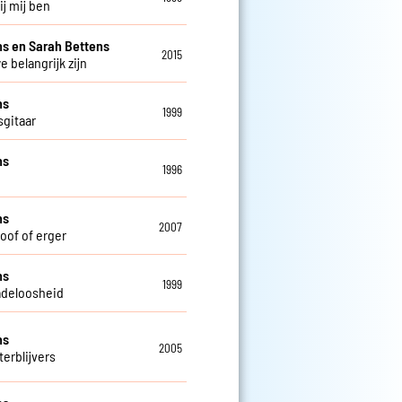
bij mij ben
s en Sarah Bettens
2015
e belangrijk zijn
ns
1999
sgitaar
ns
1996
ns
2007
doof of erger
ns
1999
deloosheid
ns
2005
terblijvers