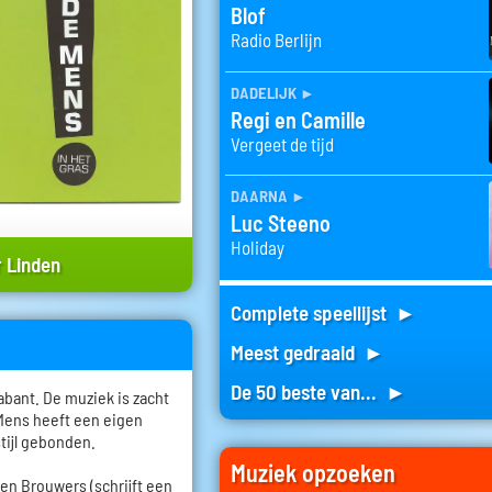
Blof
Radio Berlijn
dadelijk
►
Regi en Camille
Vergeet de tijd
daarna
►
Luc Steeno
Holiday
 Linden
Complete speellijst ►
Meest gedraaid ►
De 50 beste van... ►
bant. De muziek is zacht
 Mens heeft een eigen
stijl gebonden.
Muziek opzoeken
roen Brouwers (schrijft een