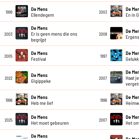
De Mens
De Me
1999
2003
Ellendegem
En in 
De Mens
De Me
Er is geen mens die ons
2003
2008
Ergen
begrijpt
De Mens
De Me
2005
1997
Festival
Gelukki
De Me
De Mens
Haat je
2022
2007
Gigippeke
verget
De Mens
De Me
1996
1996
Heb me lief
Heim
De Mens
De Me
2025
2007
Het moet gebeuren
Het on
De Mens
De Me