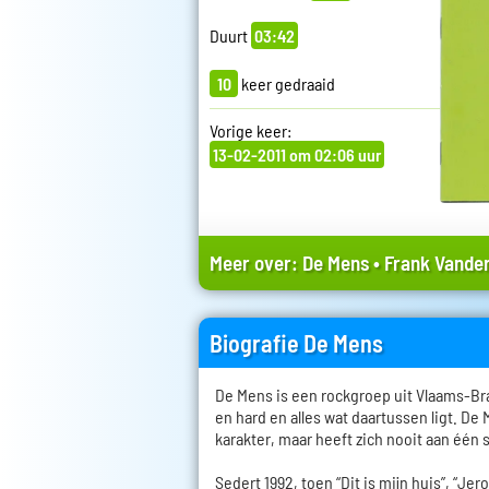
Duurt
03:42
10
keer gedraaid
Vorige keer:
13-02-2011 om 02:06 uur
Meer over:
De Mens
•
Frank Vander
Biografie De Mens
De Mens is een rockgroep uit Vlaams-Bra
en hard en alles wat daartussen ligt. De
karakter, maar heeft zich nooit aan één 
Sedert 1992, toen “Dit is mijn huis”, “Je