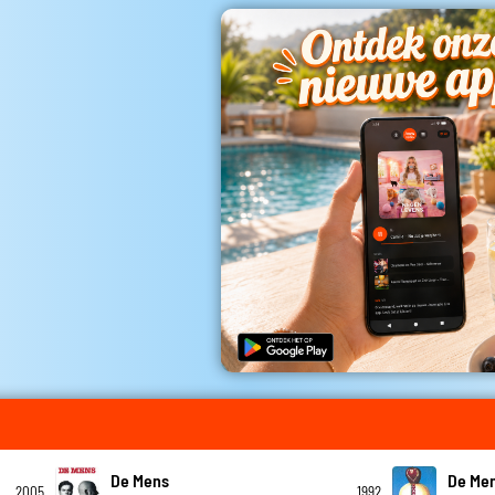
De Mens
De Me
2005
1992