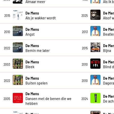
Almaar meer
Als ik 
De Mens
De Men
2015
2025
Als je wakker wordt
Alsof w
De Mens
De Me
2010
2013
Angst
Beatle
De Mens
De Me
2022
2015
Bemin me later
Bijna
De Mens
De Me
2003
2010
Bleek
Blind 
De Mens
De Me
2022
2010
Buiten spelen
Dagera
De Mens
De Me
Dansen met de benen die we
2005
2024
De ach
hebben