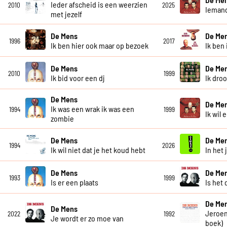
Ieder afscheid is een weerzien
2010
2025
Iemand
met jezelf
De Mens
De Me
1996
2017
Ik ben hier ook maar op bezoek
Ik ben 
De Mens
De Me
2010
1999
Ik bid voor een dj
Ik dro
De Mens
De Me
Ik was een wrak ik was een
1994
1999
Ik wil 
zombie
De Mens
De Me
1994
2026
Ik wil niet dat je het koud hebt
In het 
De Mens
De Me
1993
1999
Is er een plaats
Is het 
De Me
De Mens
Jeroen
2022
1992
Je wordt er zo moe van
boek)