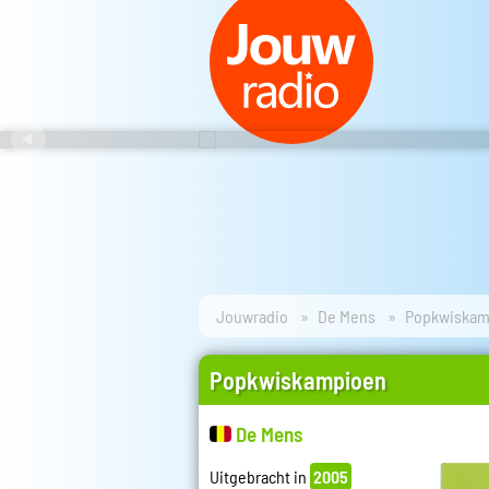
Jouwradio
De Mens
Popkwiskam
Popkwiskampioen
De Mens
Uitgebracht in
2005