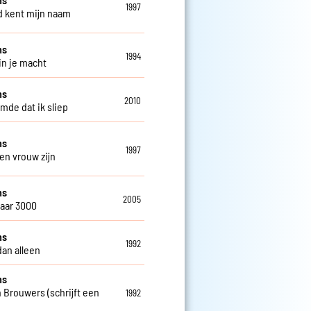
1997
 kent mijn naam
ns
1994
in je macht
ns
2010
omde dat ik sliep
ns
1997
een vrouw zijn
ns
2005
jaar 3000
ns
1992
dan alleen
ns
 Brouwers (schrijft een
1992