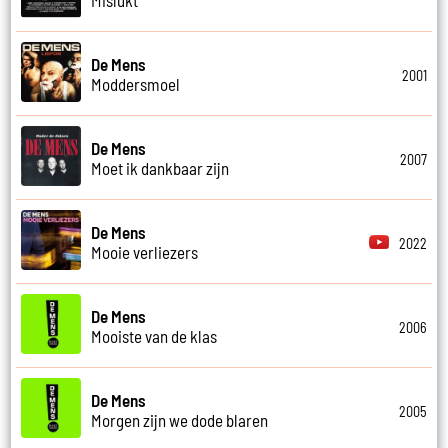
De Mens
2001
Moddersmoel
De Mens
2007
Moet ik dankbaar zijn
De Mens
2022
Mooie verliezers
De Mens
2006
Mooiste van de klas
De Mens
2005
Morgen zijn we dode blaren