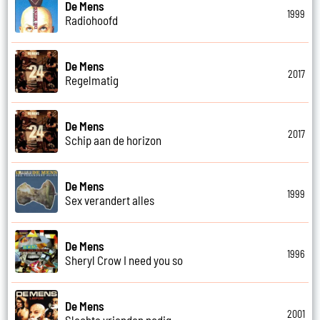
De Mens
1999
Radiohoofd
De Mens
2017
Regelmatig
De Mens
2017
Schip aan de horizon
De Mens
1999
Sex verandert alles
De Mens
1996
Sheryl Crow I need you so
De Mens
2001
Slechte vrienden nodig