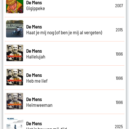
De Mens
2007
Gigippeke
De Mens
2015
Haat je mij nog (of ben je mij al vergeten)
De Mens
1996
Hallelujah
De Mens
1996
Heb me lief
De Mens
1996
Heimweeman
De Mens
2025
Het is hou van mij-tijd