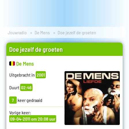
Jouwradio
De Mens
Doe jezelf de groeten
Doe jezelf de groeten
De Mens
Uitgebracht in
2001
Duurt
02:46
7
keer gedraaid
Vorige keer:
09-04-2011 om 20:08 uur