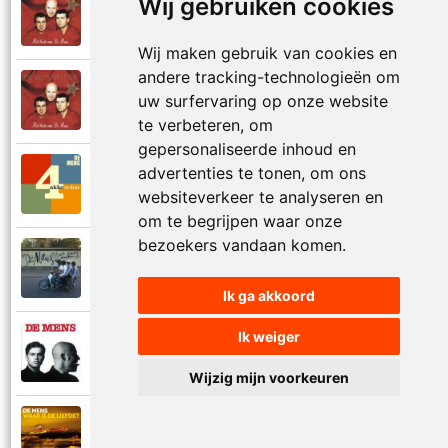
Wij gebruiken cookies
De Mens
1997
Val niet in liefde I
Wij maken gebruik van cookies en
andere tracking-technologieën om
De Mens
uw surfervaring op onze website
1997
Val niet in liefde II
te verbeteren, om
gepersonaliseerde inhoud en
advertenties te tonen, om ons
De Mens
2017
Vier akkoorden
websiteverkeer te analyseren en
om te begrijpen waar onze
bezoekers vandaan komen.
De Mens
2015
Vlinderhart
Ik ga akkoord
Ik weiger
De Mens
1992
Vrijheid die niet eenzaam is
Wijzig mijn voorkeuren
De Mens
2021
Waar is de liefde