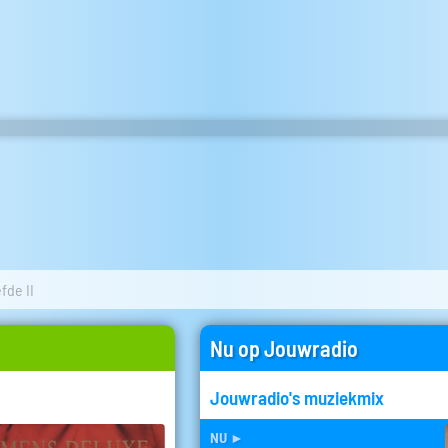
efde II
Nu op Jouwradio
Jouwradio's muziekmix
nu
►