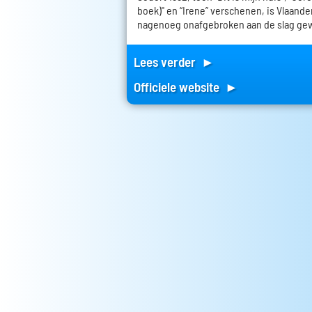
boek)" en “Irene” verschenen, is Vlaand
nagenoeg onafgebroken aan de slag ge
Lees verder ►
Officiele website ►