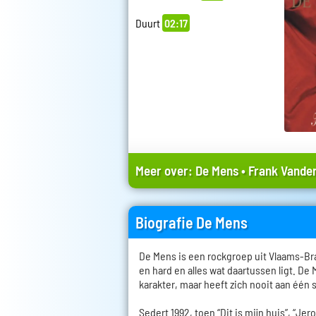
Duurt
02:17
Meer over:
De Mens
•
Frank Vander
Biografie De Mens
De Mens is een rockgroep uit Vlaams-Bra
en hard en alles wat daartussen ligt. De
karakter, maar heeft zich nooit aan één 
Sedert 1992, toen “Dit is mijn huis”, “Je