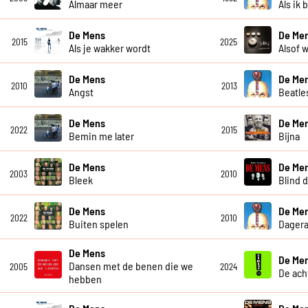
Almaar meer
Als ik 
De Mens
De Men
2015
2025
Als je wakker wordt
Alsof w
De Mens
De Me
2010
2013
Angst
Beatle
De Mens
De Me
2022
2015
Bemin me later
Bijna
De Mens
De Me
2003
2010
Bleek
Blind 
De Mens
De Me
2022
2010
Buiten spelen
Dagera
De Mens
De Me
Dansen met de benen die we
2005
2024
De ach
hebben