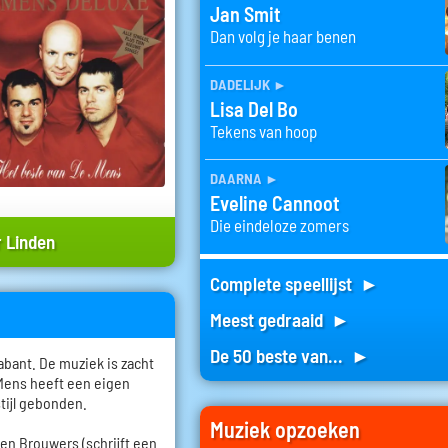
Jan Smit
Dan volg je haar benen
dadelijk
►
Lisa Del Bo
Tekens van hoop
daarna
►
Eveline Cannoot
Die eindeloze zomers
 Linden
Complete speellijst ►
Meest gedraaid ►
De 50 beste van... ►
bant. De muziek is zacht
 Mens heeft een eigen
stijl gebonden.
Muziek opzoeken
roen Brouwers (schrijft een