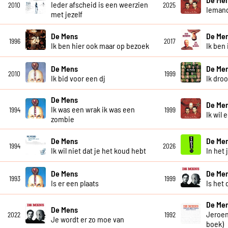
Ieder afscheid is een weerzien
2010
2025
Iemand
met jezelf
De Mens
De Me
1996
2017
Ik ben hier ook maar op bezoek
Ik ben 
De Mens
De Me
2010
1999
Ik bid voor een dj
Ik dro
De Mens
De Me
Ik was een wrak ik was een
1994
1999
Ik wil 
zombie
De Mens
De Me
1994
2026
Ik wil niet dat je het koud hebt
In het 
De Mens
De Me
1993
1999
Is er een plaats
Is het 
De Me
De Mens
Jeroen
2022
1992
Je wordt er zo moe van
boek)