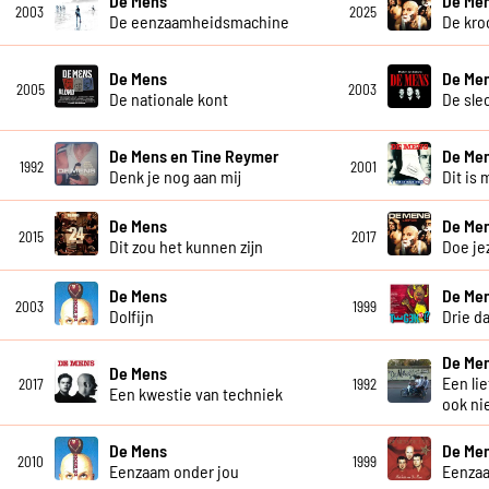
De Mens
De Me
2003
2025
De eenzaamheidsmachine
De kro
De Mens
De Me
2005
2003
De nationale kont
De sle
De Mens en Tine Reymer
De Me
1992
2001
Denk je nog aan mij
Dit is 
De Mens
De Me
2015
2017
Dit zou het kunnen zijn
Doe je
De Mens
De Me
2003
1999
Dolfijn
Drie d
De Me
De Mens
Een li
2017
1992
Een kwestie van techniek
ook ni
De Mens
De Me
2010
1999
Eenzaam onder jou
Eenza