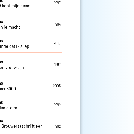
1997
 kent mijn naam
ns
1994
in je macht
ns
2010
omde dat ik sliep
ns
1997
een vrouw zijn
ns
2005
jaar 3000
ns
1992
dan alleen
ns
 Brouwers (schrijft een
1992