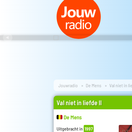
Jouwradio
De Mens
Val niet in li
Val niet in liefde II
De Mens
Uitgebracht in
1997