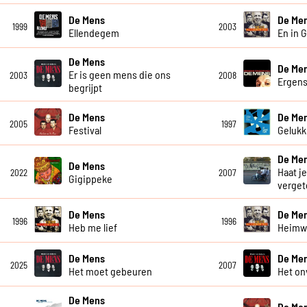
De Mens
De Me
1999
2003
Ellendegem
En in 
De Mens
De Me
Er is geen mens die ons
2003
2008
Ergen
begrijpt
De Mens
De Me
2005
1997
Festival
Gelukki
De Me
De Mens
Haat je
2022
2007
Gigippeke
verget
De Mens
De Me
1996
1996
Heb me lief
Heim
De Mens
De Me
2025
2007
Het moet gebeuren
Het on
De Mens
De Me