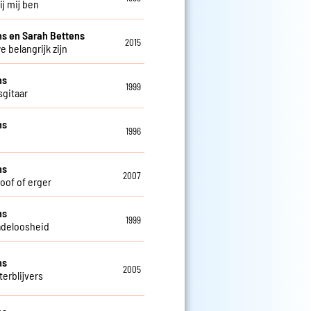
bij mij ben
s en Sarah Bettens
2015
e belangrijk zijn
ns
1999
sgitaar
ns
1996
ns
2007
doof of erger
ns
1999
deloosheid
ns
2005
terblijvers