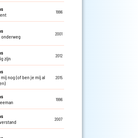
ns
1996
Gent
ns
2001
s onderweg
ns
2012
g zijn
ns
 mij nog (of ben je mij al
2015
en)
ns
1996
weeman
ns
2007
verstand
ns