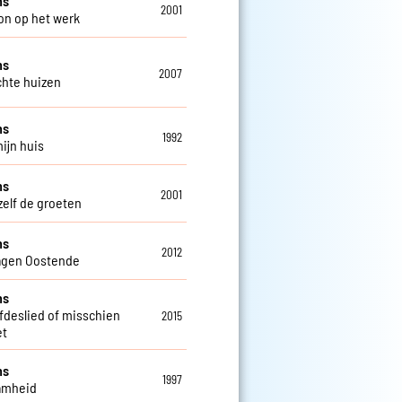
ns
2001
on op het werk
ns
2007
chte huizen
ns
1992
mijn huis
ns
2001
zelf de groeten
ns
2012
agen Oostende
ns
efdeslied of misschien
2015
et
ns
1997
amheid