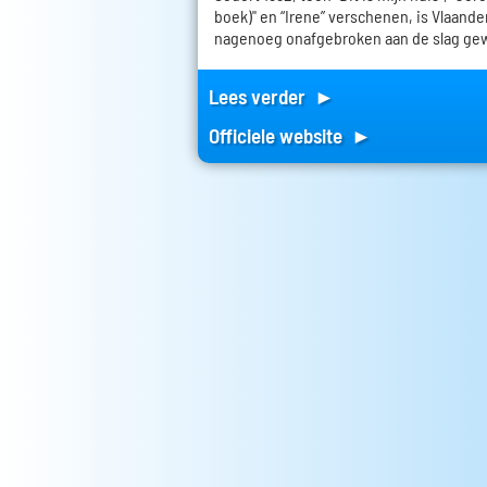
boek)" en “Irene” verschenen, is Vlaand
nagenoeg onafgebroken aan de slag ge
Lees verder ►
Officiele website ►