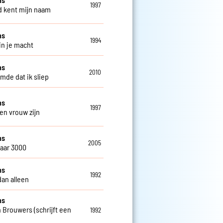
1997
 kent mijn naam
ns
1994
in je macht
ns
2010
omde dat ik sliep
ns
1997
een vrouw zijn
ns
2005
jaar 3000
ns
1992
dan alleen
ns
 Brouwers (schrijft een
1992