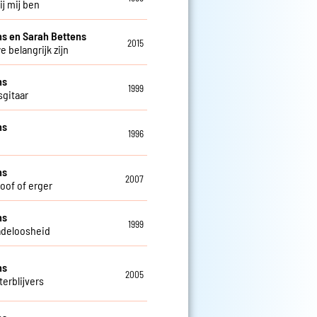
bij mij ben
s en Sarah Bettens
2015
e belangrijk zijn
ns
1999
sgitaar
ns
1996
ns
2007
doof of erger
ns
1999
deloosheid
ns
2005
terblijvers