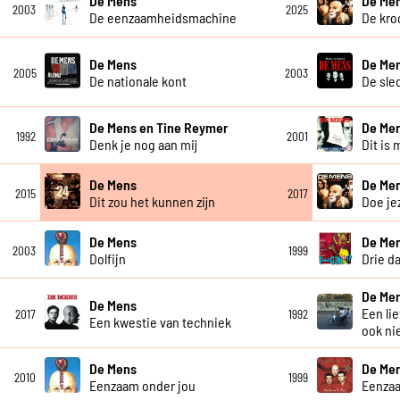
De Mens
De Me
2003
2025
De eenzaamheidsmachine
De kro
De Mens
De Me
2005
2003
De nationale kont
De sle
De Mens en Tine Reymer
De Me
1992
2001
Denk je nog aan mij
Dit is 
De Mens
De Me
2015
2017
Dit zou het kunnen zijn
Doe je
De Mens
De Me
2003
1999
Dolfijn
Drie d
De Me
De Mens
Een li
2017
1992
Een kwestie van techniek
ook ni
De Mens
De Me
2010
1999
Eenzaam onder jou
Eenza