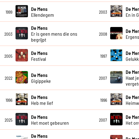
De Mens
De Me
1999
2003
Ellendegem
En in 
De Mens
De Me
Er is geen mens die ons
2003
2008
Ergen
begrijpt
De Mens
De Me
2005
1997
Festival
Gelukki
De Me
De Mens
Haat je
2022
2007
Gigippeke
verget
De Mens
De Me
1996
1996
Heb me lief
Heim
De Mens
De Me
2025
2007
Het moet gebeuren
Het on
De Mens
De Me