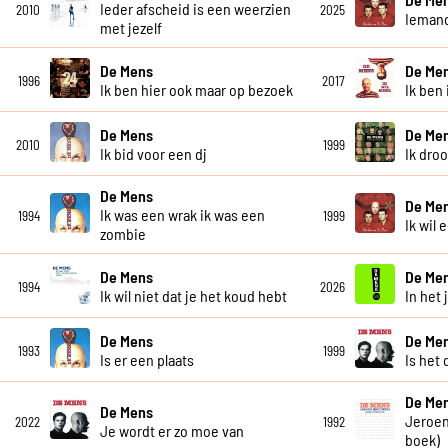
Ieder afscheid is een weerzien
2010
2025
Iemand
met jezelf
De Mens
De Me
1996
2017
Ik ben hier ook maar op bezoek
Ik ben 
De Mens
De Me
2010
1999
Ik bid voor een dj
Ik dro
De Mens
De Me
Ik was een wrak ik was een
1994
1999
Ik wil 
zombie
De Mens
De Me
1994
2026
Ik wil niet dat je het koud hebt
In het 
De Mens
De Me
1993
1999
Is er een plaats
Is het 
De Me
De Mens
Jeroen
2022
1992
Je wordt er zo moe van
boek)