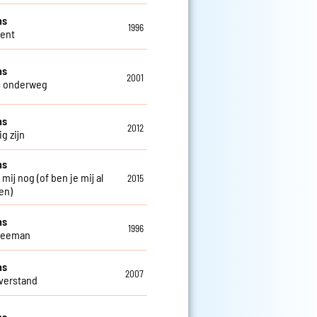
ns
1996
Gent
ns
2001
s onderweg
ns
2012
g zijn
ns
 mij nog (of ben je mij al
2015
en)
ns
1996
weeman
ns
2007
verstand
ns