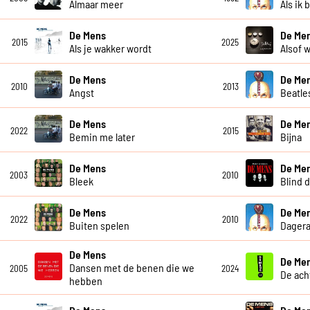
Almaar meer
Als ik 
De Mens
De Men
2015
2025
Als je wakker wordt
Alsof w
De Mens
De Me
2010
2013
Angst
Beatle
De Mens
De Me
2022
2015
Bemin me later
Bijna
De Mens
De Me
2003
2010
Bleek
Blind 
De Mens
De Me
2022
2010
Buiten spelen
Dagera
De Mens
De Me
Dansen met de benen die we
2005
2024
De ach
hebben