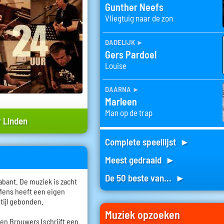
Gunther Neefs
Vliegtuig naar de zon
dadelijk
►
Gers Pardoel
Louise
daarna
►
Marleen
Man op de trap
 Linden
Complete speellijst ►
Meest gedraaid ►
De 50 beste van... ►
bant. De muziek is zacht
 Mens heeft een eigen
stijl gebonden.
Muziek opzoeken
roen Brouwers (schrijft een