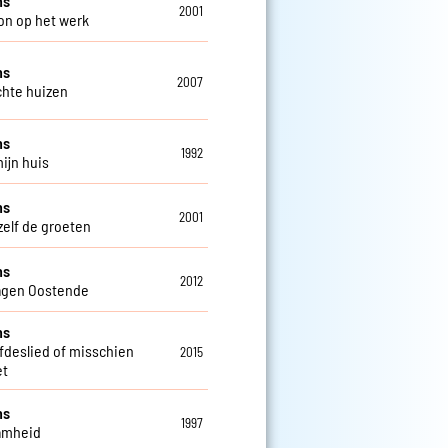
ns
2001
on op het werk
ns
2007
chte huizen
ns
1992
mijn huis
ns
2001
zelf de groeten
ns
2012
agen Oostende
ns
efdeslied of misschien
2015
et
ns
1997
amheid