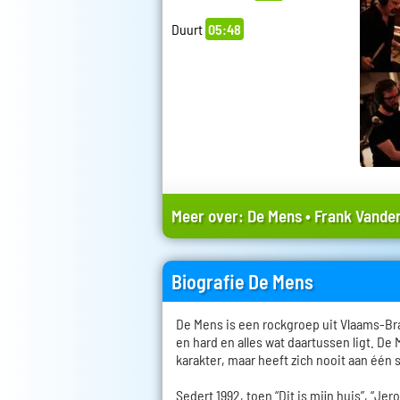
Duurt
05:48
Meer over:
De Mens
•
Frank Vander
Biografie De Mens
De Mens is een rockgroep uit Vlaams-Bra
en hard en alles wat daartussen ligt. De
karakter, maar heeft zich nooit aan één 
Sedert 1992, toen “Dit is mijn huis”, “Je