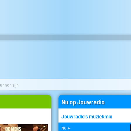
kunnen zijn
Nu op Jouwradio
Jouwradio's muziekmix
nu
►