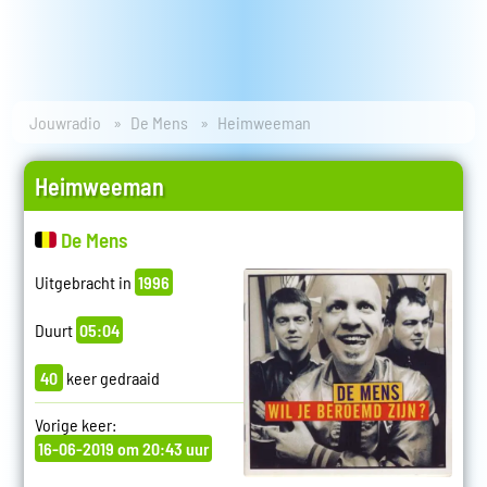
Jouwradio
De Mens
Heimweeman
Heimweeman
De Mens
Uitgebracht in
1996
Duurt
05:04
40
keer gedraaid
Vorige keer:
16-06-2019 om 20:43 uur