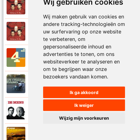
Wij gebruiken cookies
De Mens
1997
Val niet in liefde I
Wij maken gebruik van cookies en
andere tracking-technologieën om
De Mens
uw surfervaring op onze website
1997
Val niet in liefde II
te verbeteren, om
gepersonaliseerde inhoud en
advertenties te tonen, om ons
De Mens
2017
Vier akkoorden
websiteverkeer te analyseren en
om te begrijpen waar onze
bezoekers vandaan komen.
De Mens
2015
Vlinderhart
Ik ga akkoord
Ik weiger
De Mens
1992
Vrijheid die niet eenzaam is
Wijzig mijn voorkeuren
De Mens
2021
Waar is de liefde