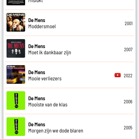
De Mens
2001
Moddersmoel
De Mens
2007
Moet ik dankbaar zijn
De Mens
2022
Mooie verliezers
De Mens
2006
Mooiste van de klas
De Mens
2005
Morgen zijn we dode blaren