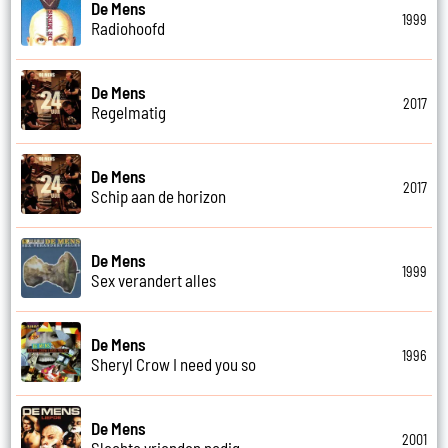
De Mens
1999
Radiohoofd
De Mens
2017
Regelmatig
De Mens
2017
Schip aan de horizon
De Mens
1999
Sex verandert alles
De Mens
1996
Sheryl Crow I need you so
De Mens
2001
Slechte vrienden nodig