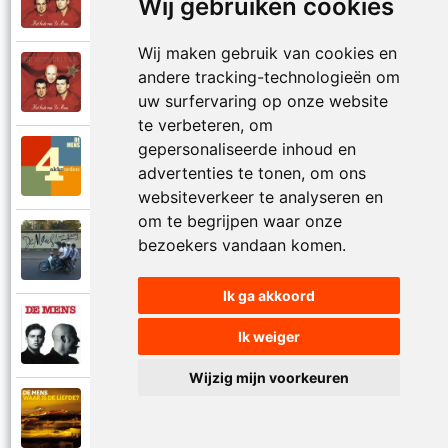
Wij gebruiken cookies
1997
Val niet in liefde I
Wij maken gebruik van cookies en
De Mens
andere tracking-technologieën om
1997
Val niet in liefde II
uw surfervaring op onze website
te verbeteren, om
gepersonaliseerde inhoud en
De Mens
2017
advertenties te tonen, om ons
Vier akkoorden
websiteverkeer te analyseren en
om te begrijpen waar onze
De Mens
bezoekers vandaan komen.
2015
Vlinderhart
Ik ga akkoord
De Mens
Ik weiger
1992
Vrijheid die niet eenzaam is
Wijzig mijn voorkeuren
De Mens
2021
Waar is de liefde