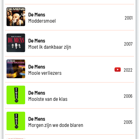
De Mens
2001
Moddersmoel
De Mens
2007
Moet ik dankbaar zijn
De Mens
2022
Mooie verliezers
De Mens
2006
Mooiste van de klas
De Mens
2005
Morgen zijn we dode blaren