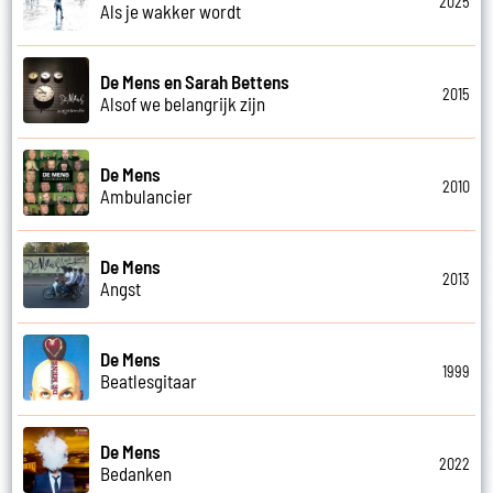
2025
Als je wakker wordt
De Mens en Sarah Bettens
2015
Alsof we belangrijk zijn
De Mens
2010
Ambulancier
De Mens
2013
Angst
De Mens
1999
Beatlesgitaar
De Mens
2022
Bedanken