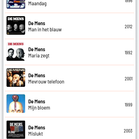
1996
Maandag
De Mens
2012
Man in het blauw
De Mens
1992
Maria zegt
De Mens
2001
Mevrouw telefoon
De Mens
1999
Mijn bloem
De Mens
2003
Mislukt