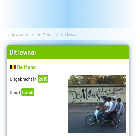
Jouwradio
De Mens
Dit lawaai
Dit lawaai
De Mens
Uitgebracht in
2015
Duurt
03:50