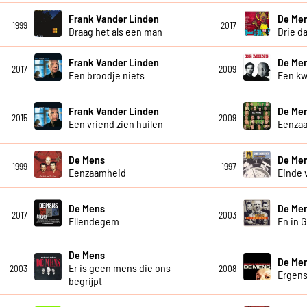
Frank Vander Linden
De Me
1999
2017
Draag het als een man
Drie d
Frank Vander Linden
De Me
2017
2009
Een broodje niets
Een kw
Frank Vander Linden
De Me
2015
2009
Een vriend zien huilen
Eenzaa
De Mens
De Me
1999
1997
Eenzaamheid
Einde 
De Mens
De Me
2017
2003
Ellendegem
En in 
De Mens
De Me
Er is geen mens die ons
2003
2008
Ergen
begrijpt