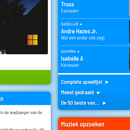
Truus
Eenzaam
dadelijk
►
Andre Hazes Jr.
Wat een ander ook zegt
daarna
►
Isabelle A
Karavaan
Complete speellijst ►
Meest gedraaid ►
en
De 50 beste van... ►
 is de leadzanger van de
Muziek opzoeken
middelbaar onderwijs. Hij