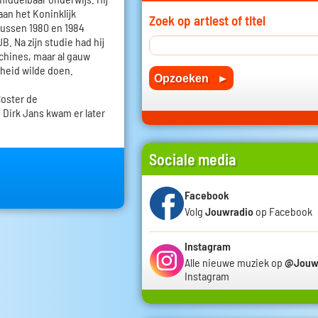
an het Koninklijk
Zoek op artiest of titel
ussen 1980 en 1984
 Na zijn studie had hij
chines, maar al gauw
igheid wilde doen.
Coster de
Dirk Jans kwam er later
Sociale media
Facebook
Volg
Jouwradio
op Facebook
Instagram
Alle nieuwe muziek op
@Jouw
Instagram