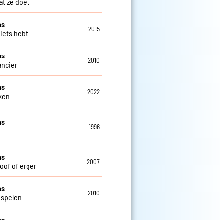
at ze doet
ns
2015
niets hebt
ns
2010
ncier
ns
2022
ken
ns
1996
ns
2007
doof of erger
ns
2010
 spelen
ns