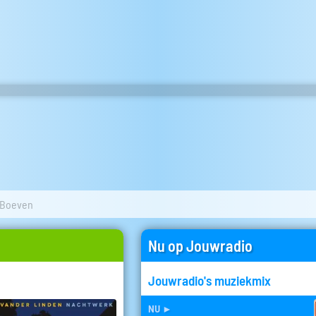
Boeven
Nu op Jouwradio
Jouwradio's muziekmix
nu
►