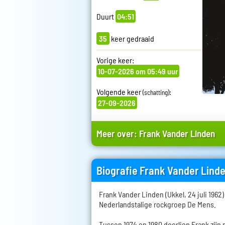
Duurt
04:51
35
keer gedraaid
Vorige keer:
10-07-2026 om 05:49 uur
Volgende keer
:
(schatting)
27-09-2026
Meer over:
Frank Vander Linden
Biografie Frank Vander Lind
Frank Vander Linden (Ukkel, 24 juli 1962)
Nederlandstalige rockgroep De Mens.
Tussen 1974 en 1980 doorliep Frank zijn 