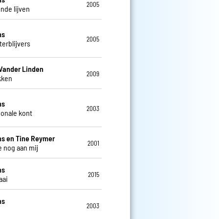
2005
de lijven
ns
2005
terblijvers
Vander Linden
2009
kken
ns
2003
ionale kont
s en Tine Reymer
2001
e nog aan mij
ns
2015
aai
ns
2003