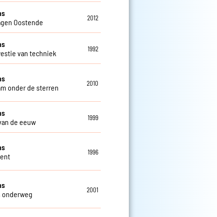
ns
2012
agen Oostende
ns
1992
estie van techniek
ns
2010
m onder de sterren
ns
1999
van de eeuw
ns
1996
Gent
ns
2001
s onderweg