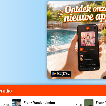
wradio
Frank Vander Linden
Frank 
2005
2009