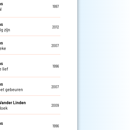
ns
1997
l
ns
2012
g zijn
ns
2007
eke
ns
1996
 lief
ns
2007
oet gebeuren
Vander Linden
2009
doek
ns
1996