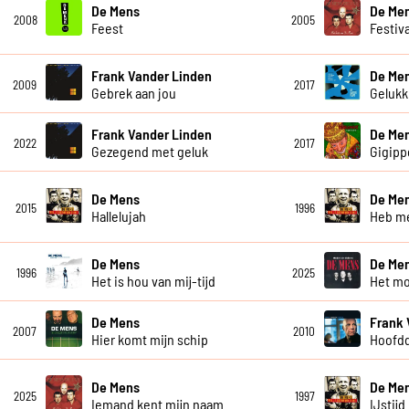
De Mens
De Me
2008
2005
Feest
Festiva
Frank Vander Linden
De Me
2009
2017
Gebrek aan jou
Gelukki
Frank Vander Linden
De Me
2022
2017
Gezegend met geluk
Gigipp
De Mens
De Me
2015
1996
Hallelujah
Heb me
De Mens
De Me
1996
2025
Het is hou van mij-tijd
Het m
De Mens
Frank 
2007
2010
Hier komt mijn schip
Hoofd
De Mens
De Me
2025
1997
Iemand kent mijn naam
IJstijd