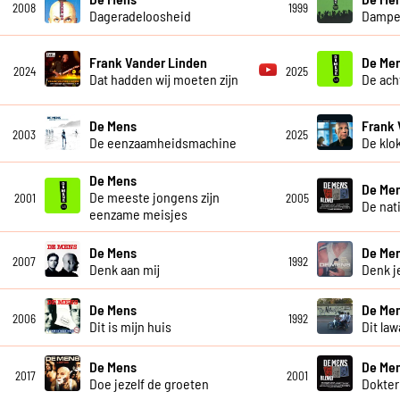
2008
1999
Dageradeloosheid
Dampen
Frank Vander Linden
De Me
2024
2025
Dat hadden wij moeten zijn
De ach
De Mens
Frank 
2003
2025
De eenzaamheidsmachine
De klo
De Mens
De Me
De meeste jongens zijn
2001
2005
De nat
eenzame meisjes
De Mens
De Men
2007
1992
Denk aan mij
Denk j
De Mens
De Me
2006
1992
Dit is mijn huis
Dit law
De Mens
De Me
2017
2001
Doe jezelf de groeten
Dokter