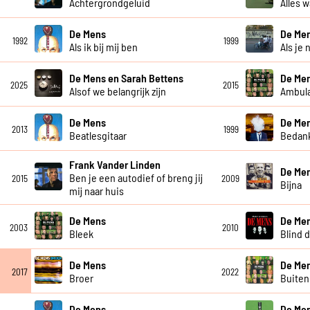
Achtergrondgeluid
Alles w
De Mens
De Me
1992
1999
Als ik bij mij ben
Als je 
De Mens en Sarah Bettens
De Me
2025
2015
Alsof we belangrijk zijn
Ambula
De Mens
De Me
2013
1999
Beatlesgitaar
Bedan
Frank Vander Linden
De Me
Ben je een autodief of breng jij
2015
2009
Bijna
mij naar huis
De Mens
De Me
2003
2010
Bleek
Blind 
De Mens
De Me
2017
2022
Broer
Buiten
De Mens
De Me