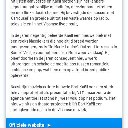
hitlijsten aanvoerde en Kaëll meteen zijn herkenbare
signatuur gaf: vrolijke melodieën, meezingbare refreinen
en een flinke dosis charme. Hij bevestigde dat succes met
'Carrousel' en groeide uit tot een vaste waarde op radio,
televisie en in het Vlaamse livecircuit.
In de jaren negentig beleefde Kaëll een nieuwe piek met
een reeks klassiekers die nog altijd breed worden
meegezongen, zoals 'De Marie Louise', 'Duizend terrassen in
Rome', 'Zeil je voor het eerst' en 'Mooi weer vandaag'. Hij
bleef doorheen de jaren consequent nieuw werk
uitbrengen en schakelde moeiteloos tussen romantiek,
ambiance en pop, wat hem een opvallend breed publiek
opleverde.
Naast zijn muziekcarrière bouwde Bart Kaëll ook een sterk
televisieprofiel uit als presentator bij VTM, maar zodra de
agenda het toeliet stond hij weer voluit op het podium. Met
nieuwe hits en theaterprojecten blijft Bart Kaëll een
springlevende naam in de Vlaamse muziek.
Officiele website ►