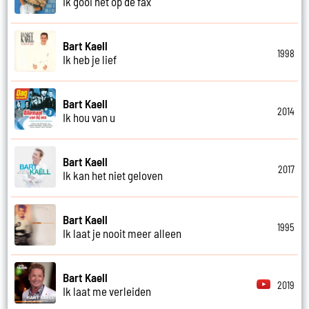
Ik gooi het op de fax
Bart Kaell
1998
Ik heb je lief
Bart Kaell
2014
Ik hou van u
Bart Kaell
2017
Ik kan het niet geloven
Bart Kaell
1995
Ik laat je nooit meer alleen
Bart Kaell
2019
Ik laat me verleiden