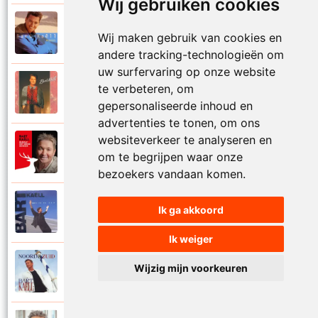
Wij gebruiken cookies
Bart Kaell
1995
Wij maken gebruik van cookies en
Prinses
andere tracking-technologieën om
uw surfervaring op onze website
Bart Kaell
te verbeteren, om
1989
Rosie
gepersonaliseerde inhoud en
advertenties te tonen, om ons
websiteverkeer te analyseren en
Bart Kaell
2012
om te begrijpen waar onze
Rudolf het gekke rendier
bezoekers vandaan komen.
Bart Kaell
Ik ga akkoord
1994
Samen in de zon
Ik weiger
Bart Kaell
Wijzig mijn voorkeuren
1998
Santiano