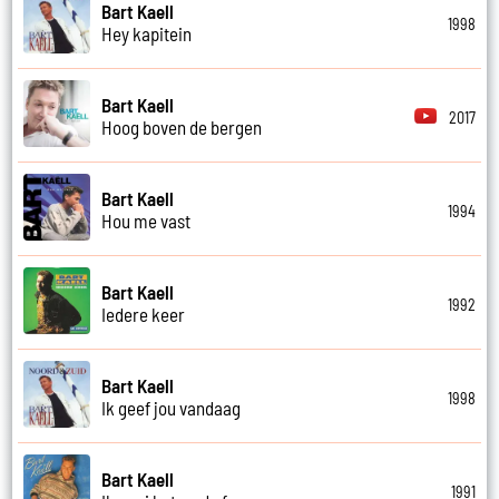
Bart Kaell
1998
Hey kapitein
Bart Kaell
2017
Hoog boven de bergen
Bart Kaell
1994
Hou me vast
Bart Kaell
1992
Iedere keer
Bart Kaell
1998
Ik geef jou vandaag
Bart Kaell
1991