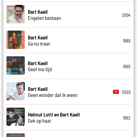
Bart Kaell
2004
Engelen bestaan
Bart Kaell
1989
Ga nu maar
Bart Kaell
1995
Geef me tijd
Bart Kaell
2020
Geen wonder dat ik ween
Helmut Lotti en Bart Kaell
1992
Gek op haar