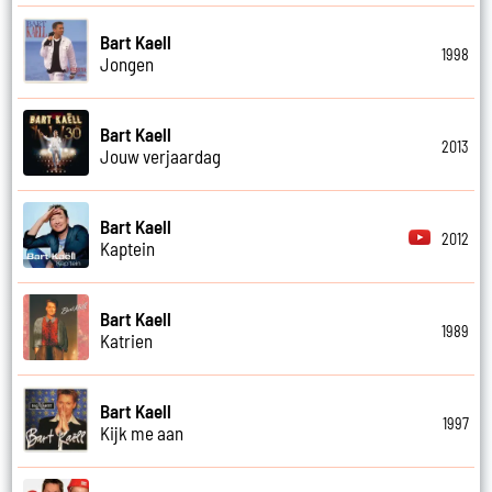
Bart Kaell
1998
Jongen
Bart Kaell
2013
Jouw verjaardag
Bart Kaell
2012
Kaptein
Bart Kaell
1989
Katrien
Bart Kaell
1997
Kijk me aan