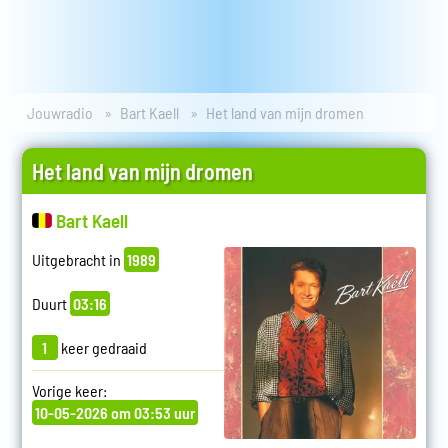
Jouwradio
Bart Kaell
Het land van mijn dromen
Het land van mijn dromen
Bart Kaell
Uitgebracht in
1989
Duurt
03:16
1
keer gedraaid
Vorige keer:
10-05-2026 om 03:53 uur