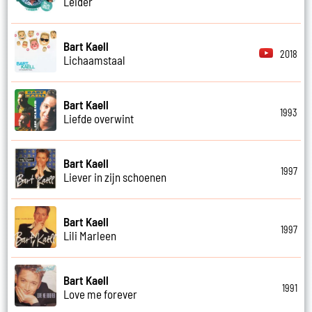
Leider
Bart Kaell
2018
Lichaamstaal
Bart Kaell
1993
Liefde overwint
Bart Kaell
1997
Liever in zijn schoenen
Bart Kaell
1997
Lili Marleen
Bart Kaell
1991
Love me forever