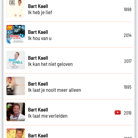
Bart Kaell
1998
Ik heb je lief
Bart Kaell
2014
Ik hou van u
Bart Kaell
2017
Ik kan het niet geloven
Bart Kaell
1995
Ik laat je nooit meer alleen
Bart Kaell
2019
Ik laat me verleiden
Bart Kaell