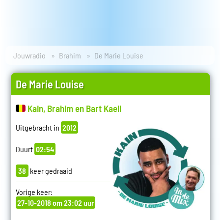
Jouwradio
Brahim
De Marie Louise
De Marie Louise
Kain, Brahim en Bart Kaell
Uitgebracht in
2012
Duurt
02:54
38
keer gedraaid
Vorige keer:
27-10-2018 om 23:02 uur