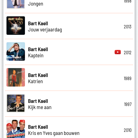
1998
Jongen
Bart Kaell
2013
Jouw verjaardag
Bart Kaell
2012
Kaptein
Bart Kaell
1989
Katrien
Bart Kaell
1997
Kijk me aan
Bart Kaell
2010
Kris en Yves gaan bouwen