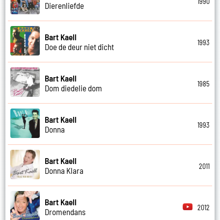
1990
Dierenliefde
Bart Kaell
1993
Doe de deur niet dicht
Bart Kaell
1985
Dom diedelie dom
Bart Kaell
1993
Donna
Bart Kaell
2011
Donna Klara
Bart Kaell
2012
Dromendans