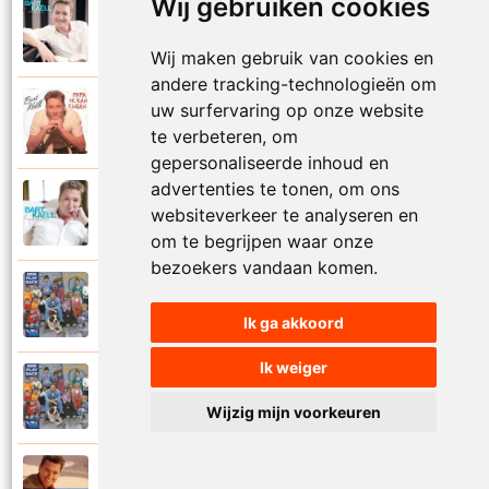
Wij gebruiken cookies
Bart Kaell
2017
Op mijn fiets
Wij maken gebruik van cookies en
andere tracking-technologieën om
uw surfervaring op onze website
Bart Kaell
1993
Papa ik kan zingen
te verbeteren, om
gepersonaliseerde inhoud en
advertenties te tonen, om ons
Bart Kaell
websiteverkeer te analyseren en
2017
Peizde nog aan mij
om te begrijpen waar onze
bezoekers vandaan komen.
Bart Kaell
1990
Playbacken
Ik ga akkoord
Ik weiger
Bart Kaell
1990
Popidool
Wijzig mijn voorkeuren
Bart Kaell