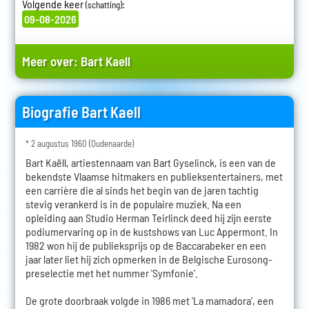
Volgende keer
:
(schatting)
09-08-2026
Meer over:
Bart Kaell
Biografie Bart Kaell
* 2 augustus 1960 (Oudenaarde)
Bart Kaëll, artiestennaam van Bart Gyselinck, is een van de
bekendste Vlaamse hitmakers en publieksentertainers, met
een carrière die al sinds het begin van de jaren tachtig
stevig verankerd is in de populaire muziek. Na een
opleiding aan Studio Herman Teirlinck deed hij zijn eerste
podiumervaring op in de kustshows van Luc Appermont. In
1982 won hij de publieksprijs op de Baccarabeker en een
jaar later liet hij zich opmerken in de Belgische Eurosong-
preselectie met het nummer 'Symfonie'.
De grote doorbraak volgde in 1986 met 'La mamadora', een