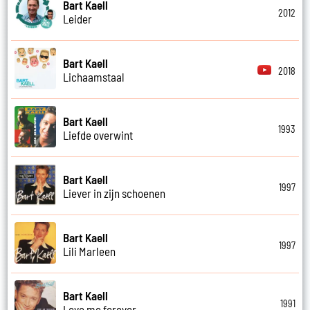
Bart Kaell
2012
Leider
Bart Kaell
2018
Lichaamstaal
Bart Kaell
1993
Liefde overwint
Bart Kaell
1997
Liever in zijn schoenen
Bart Kaell
1997
Lili Marleen
Bart Kaell
1991
Love me forever