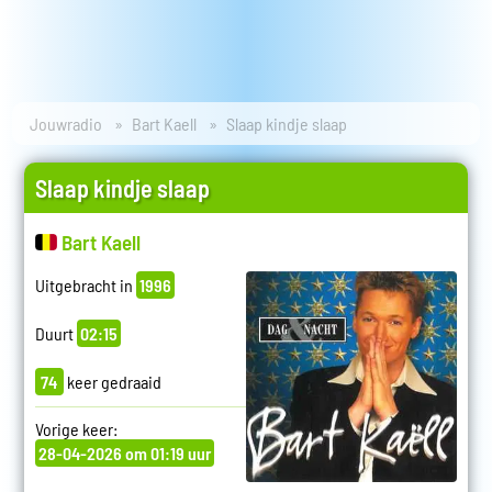
Jouwradio
Bart Kaell
Slaap kindje slaap
Slaap kindje slaap
Bart Kaell
Uitgebracht in
1996
Duurt
02:15
74
keer gedraaid
Vorige keer:
28-04-2026 om 01:19 uur