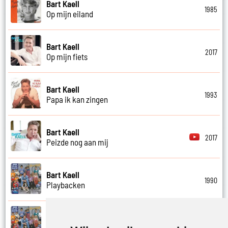
Bart Kaell
1985
Op mijn eiland
Bart Kaell
2017
Op mijn fiets
Bart Kaell
1993
Papa ik kan zingen
Bart Kaell
2017
Peizde nog aan mij
Bart Kaell
1990
Playbacken
Bart Kaell
1990
Popidool