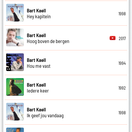
Bart Kaell
1998
Hey kapitein
Bart Kaell
2017
Hoog boven de bergen
Bart Kaell
1994
Hou me vast
Bart Kaell
1992
Iedere keer
Bart Kaell
1998
Ik geef jou vandaag