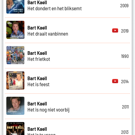
Bart Kaell
2009
Het dondert en het bliksemt
Bart Kaell
2019
Het draait vanbinnen
Bart Kaell
1990
Het frietkot
Bart Kaell
2014
Het is feest
Bart Kaell
2011
Het is nog niet voorbij
Bart Kaell
2013
Het is te vroeg