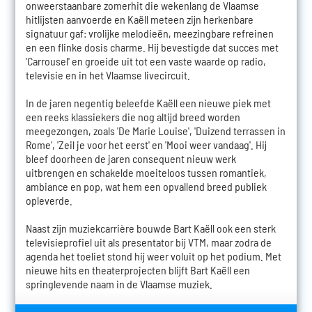
onweerstaanbare zomerhit die wekenlang de Vlaamse
hitlijsten aanvoerde en Kaëll meteen zijn herkenbare
signatuur gaf: vrolijke melodieën, meezingbare refreinen
en een flinke dosis charme. Hij bevestigde dat succes met
'Carrousel' en groeide uit tot een vaste waarde op radio,
televisie en in het Vlaamse livecircuit.
In de jaren negentig beleefde Kaëll een nieuwe piek met
een reeks klassiekers die nog altijd breed worden
meegezongen, zoals 'De Marie Louise', 'Duizend terrassen in
Rome', 'Zeil je voor het eerst' en 'Mooi weer vandaag'. Hij
bleef doorheen de jaren consequent nieuw werk
uitbrengen en schakelde moeiteloos tussen romantiek,
ambiance en pop, wat hem een opvallend breed publiek
opleverde.
Naast zijn muziekcarrière bouwde Bart Kaëll ook een sterk
televisieprofiel uit als presentator bij VTM, maar zodra de
agenda het toeliet stond hij weer voluit op het podium. Met
nieuwe hits en theaterprojecten blijft Bart Kaëll een
springlevende naam in de Vlaamse muziek.