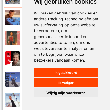
Wij gebruiken cookies
Wij maken gebruik van cookies en
Bart Kaell
1995
andere tracking-technologieën om
Prinses
uw surfervaring op onze website
te verbeteren, om
Bart Kaell
gepersonaliseerde inhoud en
1989
Rosie
advertenties te tonen, om ons
websiteverkeer te analyseren en
om te begrijpen waar onze
Bart Kaell
2012
bezoekers vandaan komen.
Rudolf het gekke rendier
Ik ga akkoord
Bart Kaell
1994
Samen in de zon
Ik weiger
Wijzig mijn voorkeuren
Bart Kaell
1998
Santiano