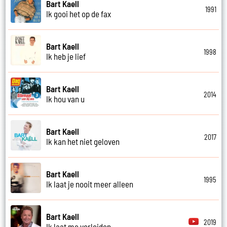
Bart Kaell
1991
Ik gooi het op de fax
Bart Kaell
1998
Ik heb je lief
Bart Kaell
2014
Ik hou van u
Bart Kaell
2017
Ik kan het niet geloven
Bart Kaell
1995
Ik laat je nooit meer alleen
Bart Kaell
2019
Ik laat me verleiden