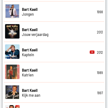
Bart Kaell
1998
Jongen
Bart Kaell
2013
Jouw verjaardag
Bart Kaell
2012
Kaptein
Bart Kaell
1989
Katrien
Bart Kaell
1997
Kijk me aan