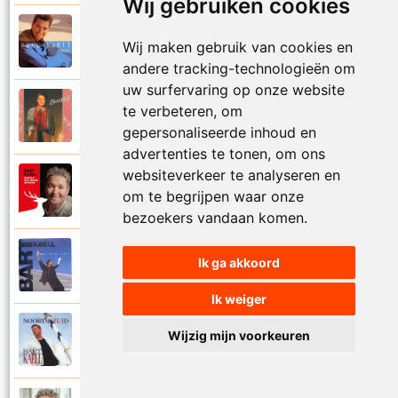
Wij gebruiken cookies
Bart Kaell
1995
Wij maken gebruik van cookies en
Prinses
andere tracking-technologieën om
uw surfervaring op onze website
Bart Kaell
te verbeteren, om
1989
Rosie
gepersonaliseerde inhoud en
advertenties te tonen, om ons
websiteverkeer te analyseren en
Bart Kaell
2012
om te begrijpen waar onze
Rudolf het gekke rendier
bezoekers vandaan komen.
Bart Kaell
Ik ga akkoord
1994
Samen in de zon
Ik weiger
Bart Kaell
Wijzig mijn voorkeuren
1998
Santiano