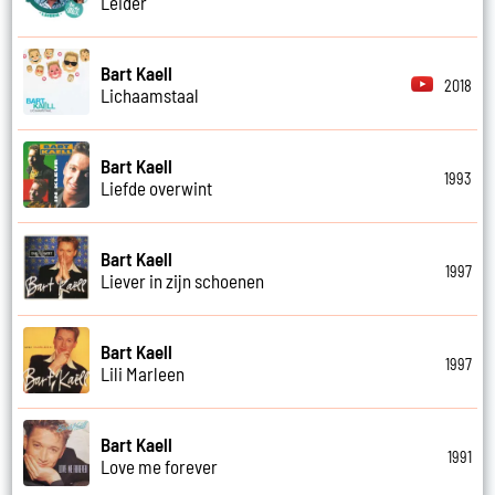
Leider
Bart Kaell
2018
Lichaamstaal
Bart Kaell
1993
Liefde overwint
Bart Kaell
1997
Liever in zijn schoenen
Bart Kaell
1997
Lili Marleen
Bart Kaell
1991
Love me forever