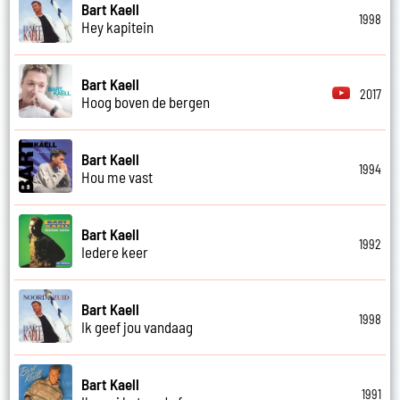
Bart Kaell
1998
Hey kapitein
Bart Kaell
2017
Hoog boven de bergen
Bart Kaell
1994
Hou me vast
Bart Kaell
1992
Iedere keer
Bart Kaell
1998
Ik geef jou vandaag
Bart Kaell
1991