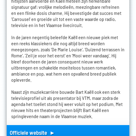
hitlijsten aanvoerde en Kaëll meteen zijn herkenbare
signatuur gaf: vrolijke melodieën, meezingbare refreinen
en een flinke dosis charme. Hij bevestigde dat succes met
'Carrousel' en groeide uit tot een vaste waarde op radio,
televisie en in het Vlaamse livecircuit.
In de jaren negentig beleefde Kaëll een nieuwe piek met
een reeks klassiekers die nog altijd breed worden
meegezongen, zoals 'De Marie Louise', 'Duizend terrassen in
Rome', 'Zeil je voor het eerst' en 'Mooi weer vandaag'. Hij
bleef doorheen de jaren consequent nieuw werk
uitbrengen en schakelde moeiteloos tussen romantiek,
ambiance en pop, wat hem een opvallend breed publiek
opleverde.
Naast zijn muziekcarrière bouwde Bart Kaëll ook een sterk
televisieprofiel uit als presentator bij VTM, maar zodra de
agenda het toeliet stond hij weer voluit op het podium. Met
nieuwe hits en theaterprojecten blijft Bart Kaëll een
springlevende naam in de Vlaamse muziek.
Officiele website ►