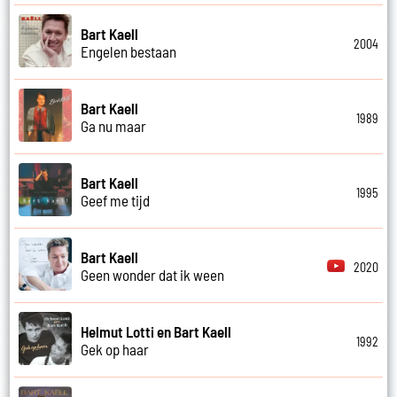
Bart Kaell
2004
Engelen bestaan
Bart Kaell
1989
Ga nu maar
Bart Kaell
1995
Geef me tijd
Bart Kaell
2020
Geen wonder dat ik ween
Helmut Lotti en Bart Kaell
1992
Gek op haar