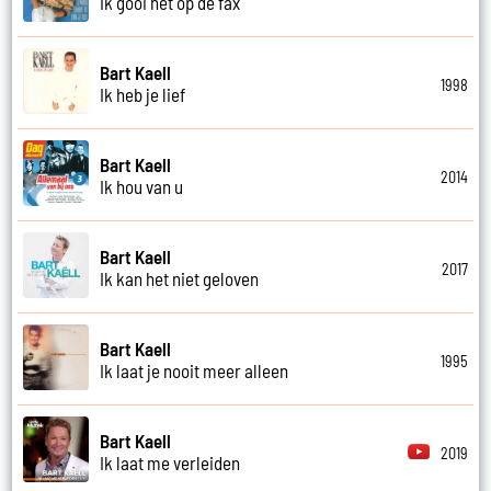
Ik gooi het op de fax
Bart Kaell
1998
Ik heb je lief
Bart Kaell
2014
Ik hou van u
Bart Kaell
2017
Ik kan het niet geloven
Bart Kaell
1995
Ik laat je nooit meer alleen
Bart Kaell
2019
Ik laat me verleiden