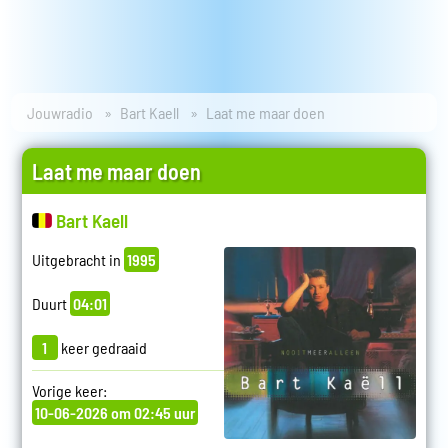
Jouwradio
Bart Kaell
Laat me maar doen
Laat me maar doen
Bart Kaell
Uitgebracht in
1995
Duurt
04:01
1
keer gedraaid
Vorige keer:
10-06-2026 om 02:45 uur