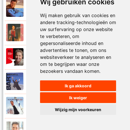
Wij gebruiken cookies
Bart Kaell
1995
Prinses
Wij maken gebruik van cookies en
andere tracking-technologieën om
uw surfervaring op onze website
Bart Kaell
1989
Rosie
te verbeteren, om
gepersonaliseerde inhoud en
advertenties te tonen, om ons
Bart Kaell
websiteverkeer te analyseren en
2012
Rudolf het gekke rendier
om te begrijpen waar onze
bezoekers vandaan komen.
Bart Kaell
1994
Samen in de zon
Ik ga akkoord
Ik weiger
Bart Kaell
1998
Santiano
Wijzig mijn voorkeuren
Bart Kaell