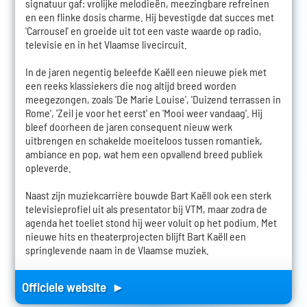
signatuur gaf: vrolijke melodieën, meezingbare refreinen
en een flinke dosis charme. Hij bevestigde dat succes met
'Carrousel' en groeide uit tot een vaste waarde op radio,
televisie en in het Vlaamse livecircuit.
In de jaren negentig beleefde Kaëll een nieuwe piek met
een reeks klassiekers die nog altijd breed worden
meegezongen, zoals 'De Marie Louise', 'Duizend terrassen in
Rome', 'Zeil je voor het eerst' en 'Mooi weer vandaag'. Hij
bleef doorheen de jaren consequent nieuw werk
uitbrengen en schakelde moeiteloos tussen romantiek,
ambiance en pop, wat hem een opvallend breed publiek
opleverde.
Naast zijn muziekcarrière bouwde Bart Kaëll ook een sterk
televisieprofiel uit als presentator bij VTM, maar zodra de
agenda het toeliet stond hij weer voluit op het podium. Met
nieuwe hits en theaterprojecten blijft Bart Kaëll een
springlevende naam in de Vlaamse muziek.
Officiele website ►