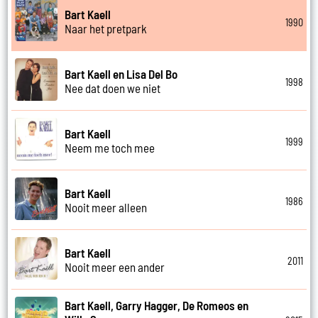
Bart Kaell
1990
Naar het pretpark
Bart Kaell en Lisa Del Bo
1998
Nee dat doen we niet
Bart Kaell
1999
Neem me toch mee
Bart Kaell
1986
Nooit meer alleen
Bart Kaell
2011
Nooit meer een ander
Bart Kaell, Garry Hagger, De Romeos en