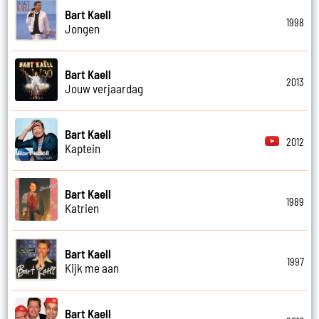
Bart Kaell
1998
Jongen
Bart Kaell
2013
Jouw verjaardag
Bart Kaell
2012
Kaptein
Bart Kaell
1989
Katrien
Bart Kaell
1997
Kijk me aan
Bart Kaell