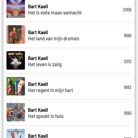
Bart Kaell
2006
Het is volle maan vannacht
Bart Kaell
1989
Het land van mijn dromen
Bart Kaell
2013
Het leven is zalig
Bart Kaell
1993
Het regent in mijn hart
Bart Kaell
1990
Het spookt in huis
Bart Kaell