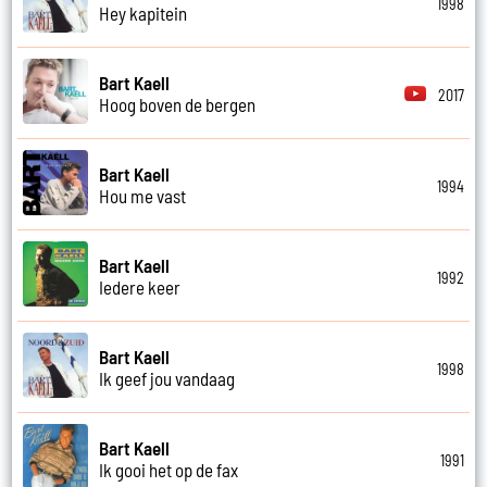
1998
Hey kapitein
Bart Kaell
2017
Hoog boven de bergen
Bart Kaell
1994
Hou me vast
Bart Kaell
1992
Iedere keer
Bart Kaell
1998
Ik geef jou vandaag
Bart Kaell
1991
Ik gooi het op de fax