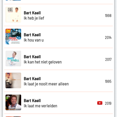
Bart Kaell
1998
Ik heb je lief
Bart Kaell
2014
Ik hou van u
Bart Kaell
2017
Ik kan het niet geloven
Bart Kaell
1995
Ik laat je nooit meer alleen
Bart Kaell
2019
Ik laat me verleiden