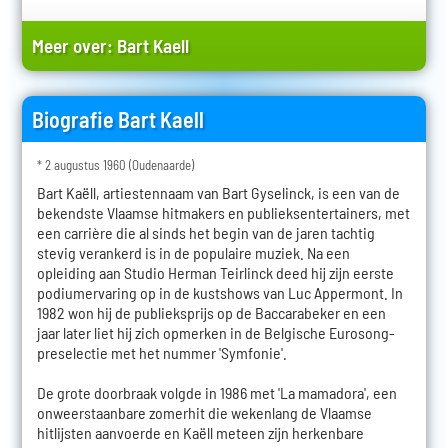
Meer over:
Bart Kaell
Biografie Bart Kaell
* 2 augustus 1960 (Oudenaarde)
Bart Kaëll, artiestennaam van Bart Gyselinck, is een van de
bekendste Vlaamse hitmakers en publieksentertainers, met
een carrière die al sinds het begin van de jaren tachtig
stevig verankerd is in de populaire muziek. Na een
opleiding aan Studio Herman Teirlinck deed hij zijn eerste
podiumervaring op in de kustshows van Luc Appermont. In
1982 won hij de publieksprijs op de Baccarabeker en een
jaar later liet hij zich opmerken in de Belgische Eurosong-
preselectie met het nummer 'Symfonie'.
De grote doorbraak volgde in 1986 met 'La mamadora', een
onweerstaanbare zomerhit die wekenlang de Vlaamse
hitlijsten aanvoerde en Kaëll meteen zijn herkenbare