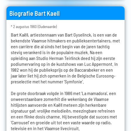
Biografie Bart Kaell
* 2 augustus 1960 (Oudenaarde)
Bart Kaëll, artiestennaam van Bart Gyselinck, is een van de
bekendste Vlaamse hitmakers en publieksentertainers, met
een carrière die al sinds het begin van de jaren tachtig
stevig verankerd is in de populaire muziek. Na een
opleiding aan Studio Herman Teirlinck deed hij zijn eerste
podiumervaring op in de kustshows van Luc Appermont. In
1982 won hij de publieksprijs op de Baccarabeker en een
jaar later liet hij zich opmerken in de Belgische Eurosong-
preselectie met het nummer 'Symfonie'.
De grote doorbraak volgde in 1986 met 'La mamadora', een
onweerstaanbare zomerhit die wekenlang de Vlaamse
hitlijsten aanvoerde en Kaëll meteen zijn herkenbare
signatuur gaf: vrolijke melodieën, meezingbare refreinen
en een flinke dosis charme. Hij bevestigde dat succes met
'Carrousel' en groeide uit tot een vaste waarde op radio,
televisie en in het Vlaamse livecircuit.