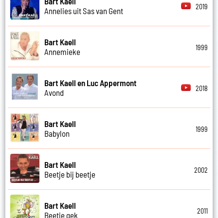
Bart Kaell
2019
Annelies uit Sas van Gent
Bart Kaell
1999
Annemieke
Bart Kaell en Luc Appermont
2018
Avond
Bart Kaell
1999
Babylon
Bart Kaell
2002
Beetje bij beetje
Bart Kaell
2011
Beetje gek