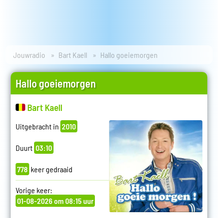
Jouwradio
Bart Kaell
Hallo goeiemorgen
Hallo goeiemorgen
Bart Kaell
Uitgebracht in
2010
Duurt
03:10
778
keer gedraaid
Vorige keer:
01-08-2026 om 08:15 uur