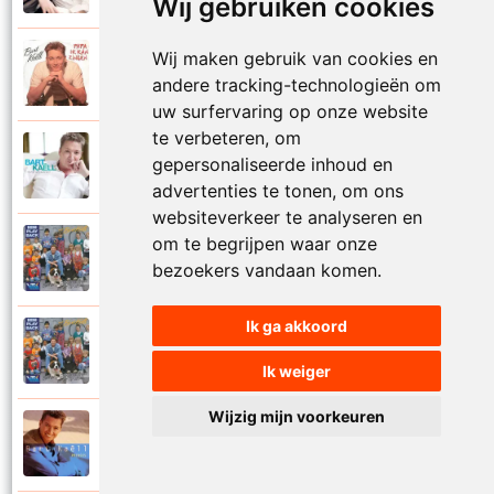
Wij gebruiken cookies
Wij maken gebruik van cookies en
Bart Kaell
1993
andere tracking-technologieën om
Papa ik kan zingen
uw surfervaring op onze website
te verbeteren, om
Bart Kaell
gepersonaliseerde inhoud en
2017
Peizde nog aan mij
advertenties te tonen, om ons
websiteverkeer te analyseren en
om te begrijpen waar onze
Bart Kaell
1990
bezoekers vandaan komen.
Playbacken
Ik ga akkoord
Bart Kaell
1990
Popidool
Ik weiger
Wijzig mijn voorkeuren
Bart Kaell
1995
Prinses