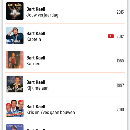
Bart Kaell
2013
Jouw verjaardag
Bart Kaell
2012
Kaptein
Bart Kaell
1989
Katrien
Bart Kaell
1997
Kijk me aan
Bart Kaell
2010
Kris en Yves gaan bouwen