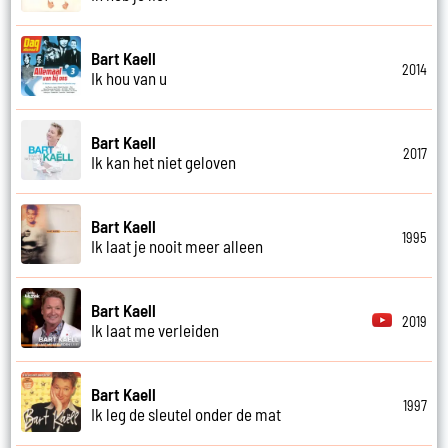
Bart Kaell
2014
Ik hou van u
Bart Kaell
2017
Ik kan het niet geloven
Bart Kaell
1995
Ik laat je nooit meer alleen
Bart Kaell
2019
Ik laat me verleiden
Bart Kaell
1997
Ik leg de sleutel onder de mat