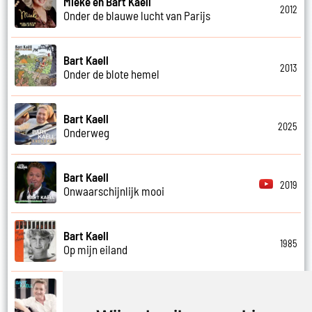
Mieke en Bart Kaell
2012
Onder de blauwe lucht van Parijs
Bart Kaell
2013
Onder de blote hemel
Bart Kaell
2025
Onderweg
Bart Kaell
2019
Onwaarschijnlijk mooi
Bart Kaell
1985
Op mijn eiland
Bart Kaell
2017
Op mijn fiets