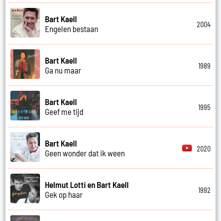
Bart Kaell
2004
Engelen bestaan
Bart Kaell
1989
Ga nu maar
Bart Kaell
1995
Geef me tijd
Bart Kaell
2020
Geen wonder dat ik ween
Helmut Lotti en Bart Kaell
1992
Gek op haar