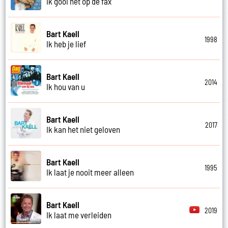
Ik gooi het op de fax
Bart Kaell
1998
Ik heb je lief
Bart Kaell
2014
Ik hou van u
Bart Kaell
2017
Ik kan het niet geloven
Bart Kaell
1995
Ik laat je nooit meer alleen
Bart Kaell
2019
Ik laat me verleiden