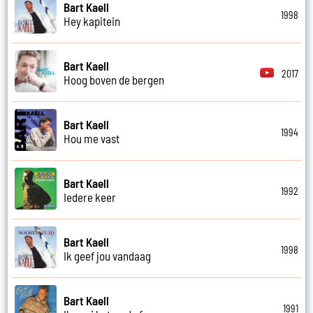
Bart Kaell
1998
Hey kapitein
Bart Kaell
2017
Hoog boven de bergen
Bart Kaell
1994
Hou me vast
Bart Kaell
1992
Iedere keer
Bart Kaell
1998
Ik geef jou vandaag
Bart Kaell
1991