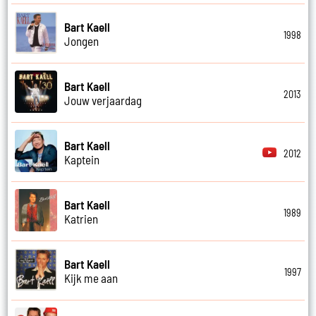
Bart Kaell
1998
Jongen
Bart Kaell
2013
Jouw verjaardag
Bart Kaell
2012
Kaptein
Bart Kaell
1989
Katrien
Bart Kaell
1997
Kijk me aan