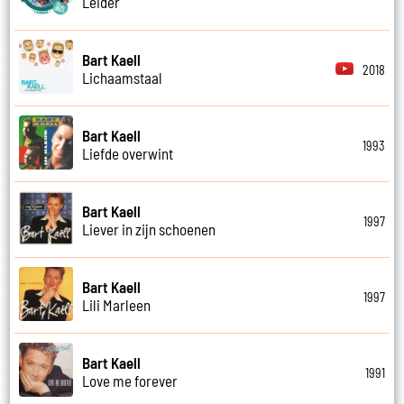
Leider
Bart Kaell
2018
Lichaamstaal
Bart Kaell
1993
Liefde overwint
Bart Kaell
1997
Liever in zijn schoenen
Bart Kaell
1997
Lili Marleen
Bart Kaell
1991
Love me forever