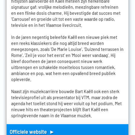
hitlijsten aanvoerde en Kaëll meteen zijn herkenbare
signatuur gaf: vrolijke melodieën, meezingbare refreinen
en een flinke dosis charme. Hij bevestigde dat succes met
'Carrousel' en groeide uit tot een vaste waarde op radio,
televisie en in het Vlaamse livecircuit.
In de jaren negentig beleefde Kaëll een nieuwe piek met
een reeks klassiekers die nog altijd breed worden
meegezongen, zoals 'De Marie Louise', 'Duizend terrassen in
Rome', 'Zeil je voor het eerst' en 'Mooi weer vandaag'. Hij
bleef doorheen de jaren consequent nieuw werk
uitbrengen en schakelde moeiteloos tussen romantiek,
ambiance en pop, wat hem een opvallend breed publiek
opleverde.
Naast zijn muziekcarrière bouwde Bart Kaëll ook een sterk
televisieprofiel uit als presentator bij VTM, maar zodra de
agenda het toeliet stond hij weer voluit op het podium. Met
nieuwe hits en theaterprojecten blijft Bart Kaëll een
springlevende naam in de Vlaamse muziek.
Officiele website ►