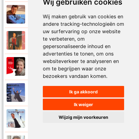
Wij gebruiken cookies
Bart Kaell
1995
Wij maken gebruik van cookies en
Prinses
andere tracking-technologieën om
uw surfervaring op onze website
Bart Kaell
te verbeteren, om
1989
Rosie
gepersonaliseerde inhoud en
advertenties te tonen, om ons
websiteverkeer te analyseren en
Bart Kaell
2012
om te begrijpen waar onze
Rudolf het gekke rendier
bezoekers vandaan komen.
Bart Kaell
Ik ga akkoord
1994
Samen in de zon
Ik weiger
Bart Kaell
Wijzig mijn voorkeuren
1998
Santiano