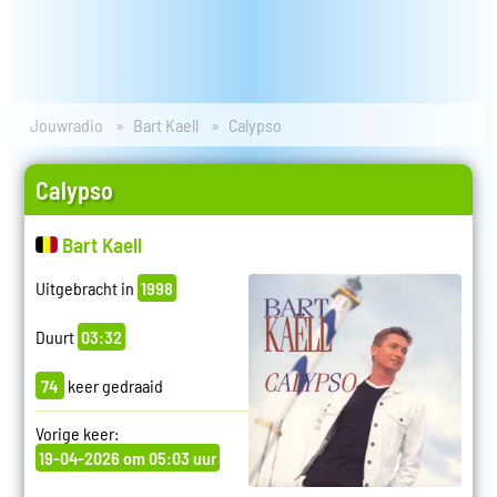
Jouwradio
Bart Kaell
Calypso
Calypso
Bart Kaell
Uitgebracht in
1998
Duurt
03:32
74
keer gedraaid
Vorige keer:
19-04-2026 om 05:03 uur