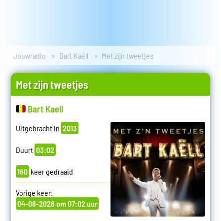
Jouwradio
Bart Kaell
Met zijn tweetjes
Met zijn tweetjes
Bart Kaell
Uitgebracht in
2013
Duurt
03:02
160
keer gedraaid
Vorige keer:
04-08-2026 om 07:02 uur