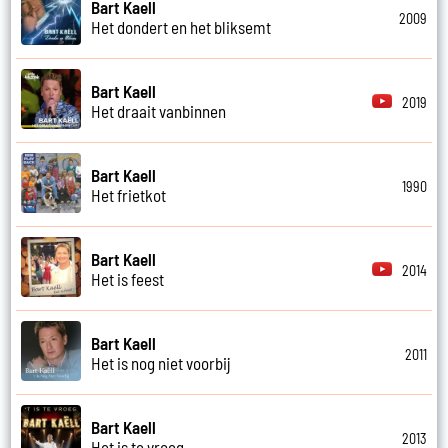
Bart Kaell
2009
Het dondert en het bliksemt
Bart Kaell
2019
Het draait vanbinnen
Bart Kaell
1990
Het frietkot
Bart Kaell
2014
Het is feest
Bart Kaell
2011
Het is nog niet voorbij
Bart Kaell
2013
Het is te vroeg