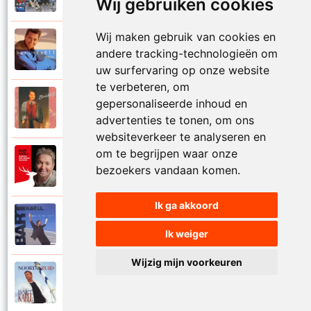
Wij gebruiken cookies
Wij maken gebruik van cookies en
Bart Kaell
1995
andere tracking-technologieën om
Prinses
uw surfervaring op onze website
te verbeteren, om
Bart Kaell
gepersonaliseerde inhoud en
1989
Rosie
advertenties te tonen, om ons
websiteverkeer te analyseren en
om te begrijpen waar onze
Bart Kaell
2012
bezoekers vandaan komen.
Rudolf het gekke rendier
Ik ga akkoord
Bart Kaell
1994
Samen in de zon
Ik weiger
Wijzig mijn voorkeuren
Bart Kaell
1998
Santiano