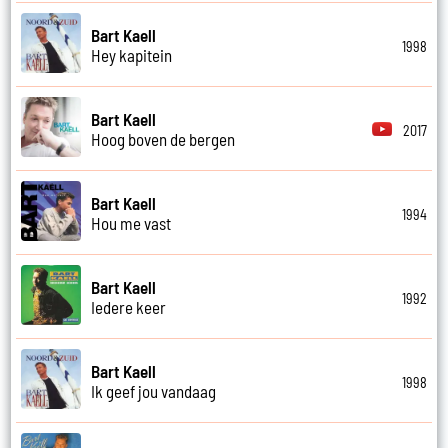
Bart Kaell
1998
Hey kapitein
Bart Kaell
2017
Hoog boven de bergen
Bart Kaell
1994
Hou me vast
Bart Kaell
1992
Iedere keer
Bart Kaell
1998
Ik geef jou vandaag