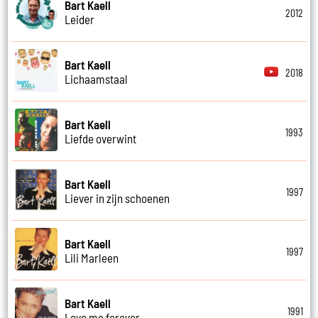
Bart Kaell
2012
Leider
Bart Kaell
2018
Lichaamstaal
Bart Kaell
1993
Liefde overwint
Bart Kaell
1997
Liever in zijn schoenen
Bart Kaell
1997
Lili Marleen
Bart Kaell
1991
Love me forever