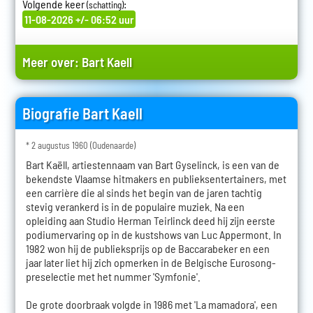
Volgende keer
:
(schatting)
11-08-2026 +/- 06:52 uur
Meer over:
Bart Kaell
Biografie Bart Kaell
* 2 augustus 1960 (Oudenaarde)
Bart Kaëll, artiestennaam van Bart Gyselinck, is een van de
bekendste Vlaamse hitmakers en publieksentertainers, met
een carrière die al sinds het begin van de jaren tachtig
stevig verankerd is in de populaire muziek. Na een
opleiding aan Studio Herman Teirlinck deed hij zijn eerste
podiumervaring op in de kustshows van Luc Appermont. In
1982 won hij de publieksprijs op de Baccarabeker en een
jaar later liet hij zich opmerken in de Belgische Eurosong-
preselectie met het nummer 'Symfonie'.
De grote doorbraak volgde in 1986 met 'La mamadora', een