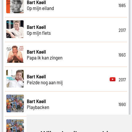
Bart Kaell
1985
Op mijn eiland
Bart Kaell
2017
Op mijn fiets
Bart Kaell
1993
Papa ik kan zingen
Bart Kaell
2017
Peizde nog aan mij
Bart Kaell
1990
Playbacken
Bart Kaell
1990
Popidool