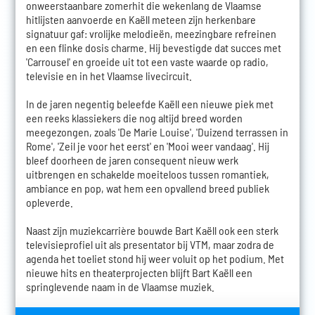
onweerstaanbare zomerhit die wekenlang de Vlaamse
hitlijsten aanvoerde en Kaëll meteen zijn herkenbare
signatuur gaf: vrolijke melodieën, meezingbare refreinen
en een flinke dosis charme. Hij bevestigde dat succes met
'Carrousel' en groeide uit tot een vaste waarde op radio,
televisie en in het Vlaamse livecircuit.
In de jaren negentig beleefde Kaëll een nieuwe piek met
een reeks klassiekers die nog altijd breed worden
meegezongen, zoals 'De Marie Louise', 'Duizend terrassen in
Rome', 'Zeil je voor het eerst' en 'Mooi weer vandaag'. Hij
bleef doorheen de jaren consequent nieuw werk
uitbrengen en schakelde moeiteloos tussen romantiek,
ambiance en pop, wat hem een opvallend breed publiek
opleverde.
Naast zijn muziekcarrière bouwde Bart Kaëll ook een sterk
televisieprofiel uit als presentator bij VTM, maar zodra de
agenda het toeliet stond hij weer voluit op het podium. Met
nieuwe hits en theaterprojecten blijft Bart Kaëll een
springlevende naam in de Vlaamse muziek.