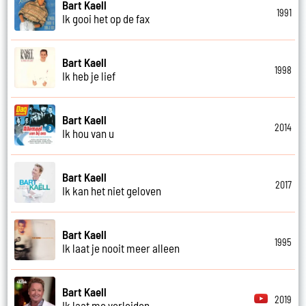
Bart Kaell
1991
Ik gooi het op de fax
Bart Kaell
1998
Ik heb je lief
Bart Kaell
2014
Ik hou van u
Bart Kaell
2017
Ik kan het niet geloven
Bart Kaell
1995
Ik laat je nooit meer alleen
Bart Kaell
2019
Ik laat me verleiden