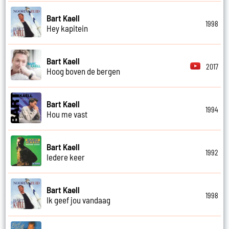
Bart Kaell
1998
Hey kapitein
Bart Kaell
2017
Hoog boven de bergen
Bart Kaell
1994
Hou me vast
Bart Kaell
1992
Iedere keer
Bart Kaell
1998
Ik geef jou vandaag