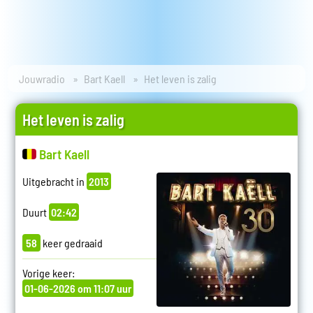
Jouwradio
Bart Kaell
Het leven is zalig
Het leven is zalig
Bart Kaell
Uitgebracht in
2013
Duurt
02:42
58
keer gedraaid
Vorige keer:
01-06-2026 om 11:07 uur