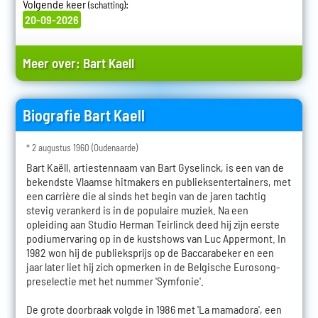
Volgende keer
:
(schatting)
20-09-2026
Meer over:
Bart Kaell
Biografie Bart Kaell
* 2 augustus 1960 (Oudenaarde)
Bart Kaëll, artiestennaam van Bart Gyselinck, is een van de
bekendste Vlaamse hitmakers en publieksentertainers, met
een carrière die al sinds het begin van de jaren tachtig
stevig verankerd is in de populaire muziek. Na een
opleiding aan Studio Herman Teirlinck deed hij zijn eerste
podiumervaring op in de kustshows van Luc Appermont. In
1982 won hij de publieksprijs op de Baccarabeker en een
jaar later liet hij zich opmerken in de Belgische Eurosong-
preselectie met het nummer 'Symfonie'.
De grote doorbraak volgde in 1986 met 'La mamadora', een