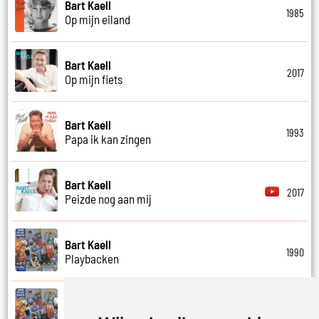
Bart Kaell
1985
Op mijn eiland
Bart Kaell
2017
Op mijn fiets
Bart Kaell
1993
Papa ik kan zingen
Bart Kaell
2017
Peizde nog aan mij
Bart Kaell
1990
Playbacken
Bart Kaell
1990
Popidool