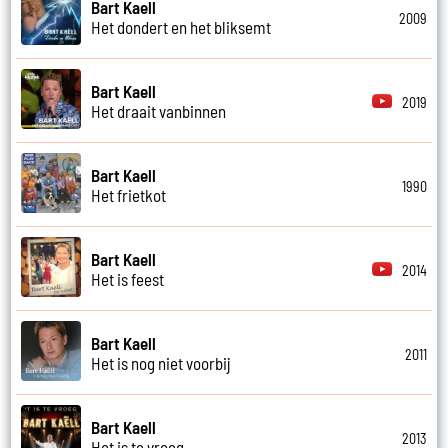
Bart Kaell
2009
Het dondert en het bliksemt
Bart Kaell
2019
Het draait vanbinnen
Bart Kaell
1990
Het frietkot
Bart Kaell
2014
Het is feest
Bart Kaell
2011
Het is nog niet voorbij
Bart Kaell
2013
Het is te vroeg