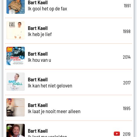
Bart Kaell
1991
Ik gooi het op de fax
Bart Kaell
1998
Ik heb je lief
Bart Kaell
2014
Ik hou van u
Bart Kaell
2017
Ik kan het niet geloven
Bart Kaell
1995
Ik laat je nooit meer alleen
Bart Kaell
2019
Ik laat me verleiden