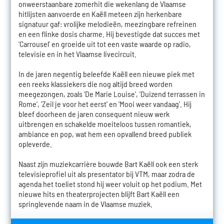
onweerstaanbare zomerhit die wekenlang de Vlaamse
hitlijsten aanvoerde en Kaëll meteen zijn herkenbare
signatuur gaf: vrolijke melodieën, meezingbare refreinen
en een flinke dosis charme. Hij bevestigde dat succes met
'Carrousel' en groeide uit tot een vaste waarde op radio,
televisie en in het Vlaamse livecircuit.
In de jaren negentig beleefde Kaëll een nieuwe piek met
een reeks klassiekers die nog altijd breed worden
meegezongen, zoals 'De Marie Louise', 'Duizend terrassen in
Rome', 'Zeil je voor het eerst' en 'Mooi weer vandaag'. Hij
bleef doorheen de jaren consequent nieuw werk
uitbrengen en schakelde moeiteloos tussen romantiek,
ambiance en pop, wat hem een opvallend breed publiek
opleverde.
Naast zijn muziekcarrière bouwde Bart Kaëll ook een sterk
televisieprofiel uit als presentator bij VTM, maar zodra de
agenda het toeliet stond hij weer voluit op het podium. Met
nieuwe hits en theaterprojecten blijft Bart Kaëll een
springlevende naam in de Vlaamse muziek.