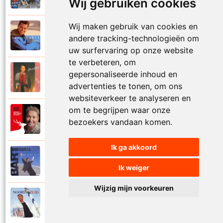
Wij gebruiken cookies
Wij maken gebruik van cookies en
Bart Kaell
1995
andere tracking-technologieën om
Prinses
uw surfervaring op onze website
te verbeteren, om
Bart Kaell
gepersonaliseerde inhoud en
1989
Rosie
advertenties te tonen, om ons
websiteverkeer te analyseren en
om te begrijpen waar onze
Bart Kaell
2012
bezoekers vandaan komen.
Rudolf het gekke rendier
Ik ga akkoord
Bart Kaell
1994
Samen in de zon
Ik weiger
Wijzig mijn voorkeuren
Bart Kaell
1998
Santiano