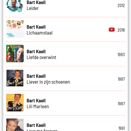
Bart Kaell
2012
Leider
Bart Kaell
2018
Lichaamstaal
Bart Kaell
1993
Liefde overwint
Bart Kaell
1997
Liever in zijn schoenen
Bart Kaell
1997
Lili Marleen
Bart Kaell
1991
Love me forever