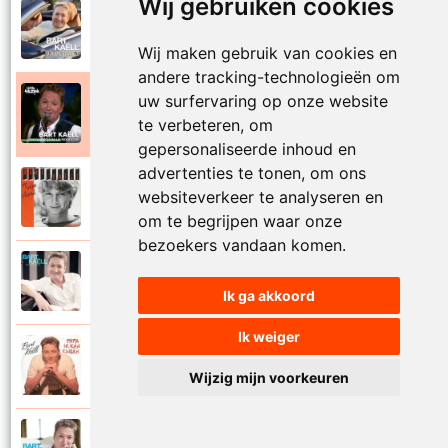
Wij gebruiken cookies
Bart Kaell
2025
Onderweg
Wij maken gebruik van cookies en
andere tracking-technologieën om
uw surfervaring op onze website
Bart Kaell
2019
Onwaarschijnlijk mooi
te verbeteren, om
gepersonaliseerde inhoud en
advertenties te tonen, om ons
Bart Kaell
websiteverkeer te analyseren en
1985
Op mijn eiland
om te begrijpen waar onze
bezoekers vandaan komen.
Bart Kaell
2017
Op mijn fiets
Ik ga akkoord
Ik weiger
Bart Kaell
1993
Papa ik kan zingen
Wijzig mijn voorkeuren
Bart Kaell