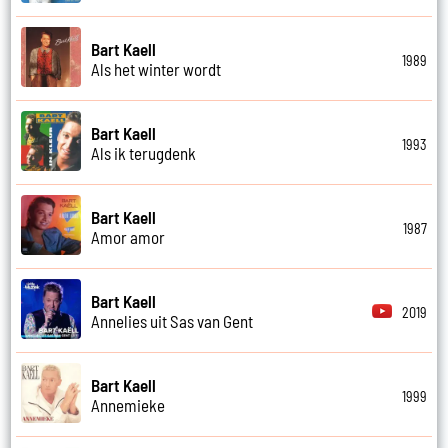
Bart Kaell
1989
Als het winter wordt
Bart Kaell
1993
Als ik terugdenk
Bart Kaell
1987
Amor amor
Bart Kaell
2019
Annelies uit Sas van Gent
Bart Kaell
1999
Annemieke