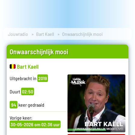
Jouwradio
Bart Kaell
Onwaarschijnlijk mooi
Onwaarschijnlijk mooi
Bart Kaell
Uitgebracht in
2019
Duurt
02:50
94
keer gedraaid
Vorige keer:
30-05-2026 om 02:36 uur