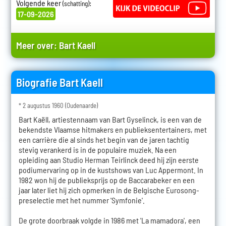
Volgende keer
:
(schatting)
17-09-2026
Meer over:
Bart Kaell
Biografie Bart Kaell
* 2 augustus 1960 (Oudenaarde)
Bart Kaëll, artiestennaam van Bart Gyselinck, is een van de
bekendste Vlaamse hitmakers en publieksentertainers, met
een carrière die al sinds het begin van de jaren tachtig
stevig verankerd is in de populaire muziek. Na een
opleiding aan Studio Herman Teirlinck deed hij zijn eerste
podiumervaring op in de kustshows van Luc Appermont. In
1982 won hij de publieksprijs op de Baccarabeker en een
jaar later liet hij zich opmerken in de Belgische Eurosong-
preselectie met het nummer 'Symfonie'.
De grote doorbraak volgde in 1986 met 'La mamadora', een