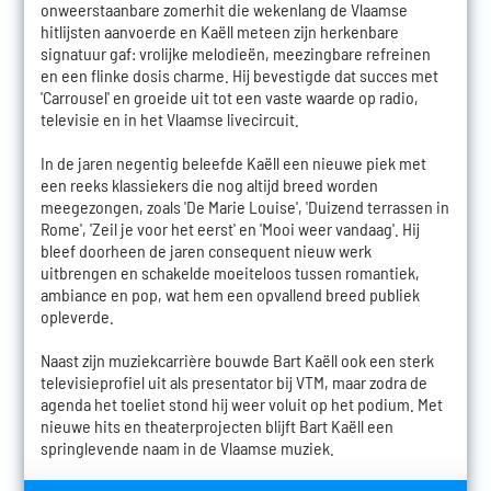
onweerstaanbare zomerhit die wekenlang de Vlaamse
hitlijsten aanvoerde en Kaëll meteen zijn herkenbare
signatuur gaf: vrolijke melodieën, meezingbare refreinen
en een flinke dosis charme. Hij bevestigde dat succes met
'Carrousel' en groeide uit tot een vaste waarde op radio,
televisie en in het Vlaamse livecircuit.
In de jaren negentig beleefde Kaëll een nieuwe piek met
een reeks klassiekers die nog altijd breed worden
meegezongen, zoals 'De Marie Louise', 'Duizend terrassen in
Rome', 'Zeil je voor het eerst' en 'Mooi weer vandaag'. Hij
bleef doorheen de jaren consequent nieuw werk
uitbrengen en schakelde moeiteloos tussen romantiek,
ambiance en pop, wat hem een opvallend breed publiek
opleverde.
Naast zijn muziekcarrière bouwde Bart Kaëll ook een sterk
televisieprofiel uit als presentator bij VTM, maar zodra de
agenda het toeliet stond hij weer voluit op het podium. Met
nieuwe hits en theaterprojecten blijft Bart Kaëll een
springlevende naam in de Vlaamse muziek.