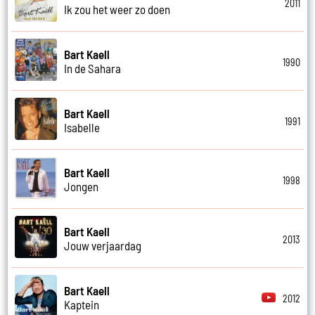
2011
Ik zou het weer zo doen
Bart Kaell
1990
In de Sahara
Bart Kaell
1991
Isabelle
Bart Kaell
1998
Jongen
Bart Kaell
2013
Jouw verjaardag
Bart Kaell
2012
Kaptein