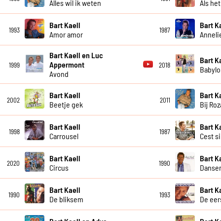
Alles wil ik weten
Als he
Bart Kaell
Bart K
1993
1987
Amor amor
Anneli
Bart Kaell en Luc
Bart K
Appermont
1999
2018
Babylo
Avond
Bart Kaell
Bart K
2002
2011
Beetje gek
Bij Ro
Bart Kaell
Bart K
1998
1987
Carrousel
Cest s
Bart Kaell
Bart K
2020
1990
Circus
Dansen
Bart Kaell
Bart K
1990
1993
De bliksem
De eer