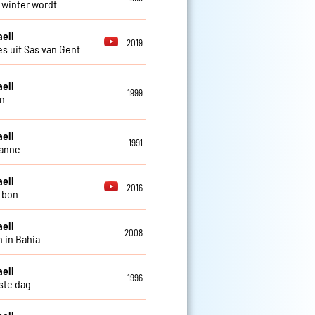
t winter wordt
aell
2019
es uit Sas van Gent
aell
1999
n
aell
1991
zanne
aell
2016
i bon
aell
2008
 in Bahia
aell
1996
ste dag