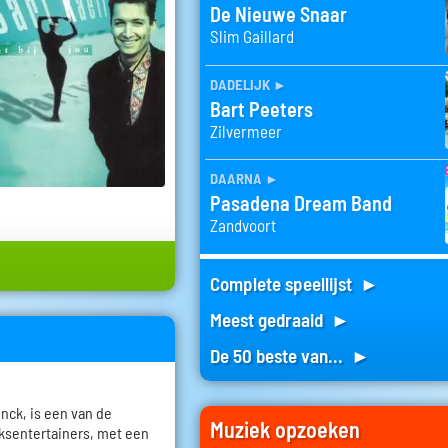
De Nieuwe Snaar
Slim Gaillard
dadelijk
►
Bart Peeters
Zilvermeer
daarna
►
Pasadena Dream Band
Zandvoort
Complete speellijst ►
Meest gedraaid ►
De 50 beste van... ►
inck, is een van de
Muziek opzoeken
ksentertainers, met een