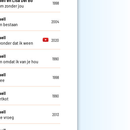
aell en Lisa Del Bo
1998
m zonder jou
aell
2004
n bestaan
aell
2020
onder dat ik ween
aell
1990
 omdat ik van je hou
aell
1998
ee
aell
1990
etkot
aell
2013
te vroeg