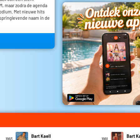
VTM, maar zodra de agenda
 podium. Met nieuwe hits
n springlevende naam in de
Bart Kaell
Bart K
1993
1991