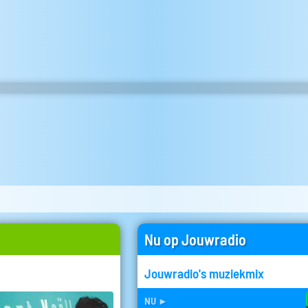
Nu op Jouwradio
Jouwradio's muziekmix
nu
►