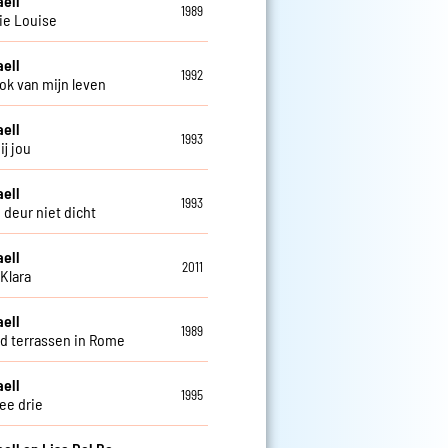
aell
1989
ie Louise
aell
1992
ok van mijn leven
aell
1993
ij jou
aell
1993
 deur niet dicht
aell
2011
Klara
aell
1989
d terrassen in Rome
aell
1995
ee drie