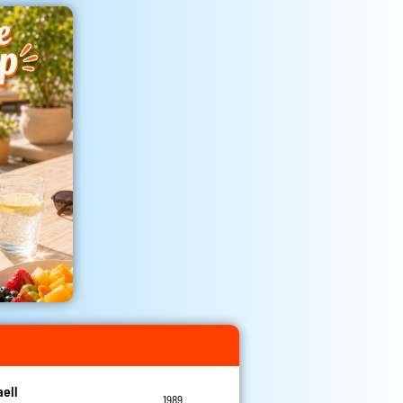
aell
1989