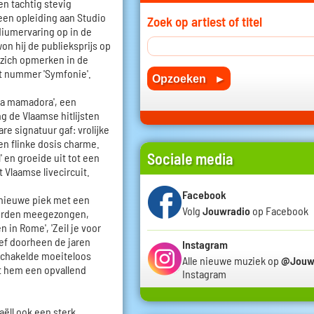
ren tachtig stevig
 een opleiding aan Studio
Zoek op artiest of titel
diumervaring op in de
n hij de publieksprijs op
j zich opmerken in de
t nummer 'Symfonie'.
La mamadora', een
 de Vlaamse hitlijsten
e signatuur gaf: vrolijke
n flinke dosis charme.
Sociale media
' en groeide uit tot een
t Vlaamse livecircuit.
Facebook
 nieuwe piek met een
Volg
Jouwradio
op Facebook
 worden meegezongen,
n in Rome', 'Zeil je voor
leef doorheen de jaren
Instagram
schakelde moeiteloos
Alle nieuwe muziek op
@Jouw
t hem een opvallend
Instagram
aëll ook een sterk