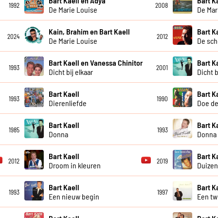
Bart Kaell en Adya
Bart K
1992
2008
De Marie Louise
De Mar
Kain, Brahim en Bart Kaell
Bart K
2024
2012
De Marie Louise
De sch
Bart Kaell en Vanessa Chinitor
Bart K
1993
2001
Dicht bij elkaar
Dicht b
Bart Kaell
Bart K
1993
1990
Dierenliefde
Doe de
Bart Kaell
Bart K
1985
1993
Donna
Donna 
Bart Kaell
Bart K
2012
2019
Droom in kleuren
Duizen
Bart Kaell
Bart K
1993
1997
Een nieuw begin
Een tw