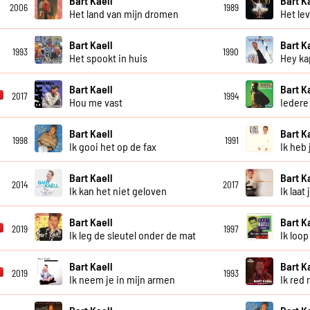
Bart Kaell
Bart K
2006
1989
Het land van mijn dromen
Het lev
Bart Kaell
Bart K
1993
1990
Het spookt in huis
Hey ka
Bart Kaell
Bart K
2017
1994
Hou me vast
Iedere
Bart Kaell
Bart K
1998
1991
Ik gooi het op de fax
Ik heb 
Bart Kaell
Bart K
2014
2017
Ik kan het niet geloven
Ik laat
Bart Kaell
Bart K
2019
1997
Ik leg de sleutel onder de mat
Ik loop
Bart Kaell
Bart K
2019
1993
Ik neem je in mijn armen
Ik red