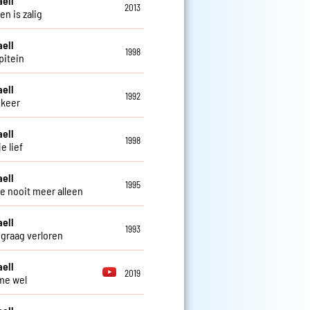
aell
2013
en is zalig
aell
1998
pitein
aell
1992
 keer
aell
1998
je lief
aell
1995
 je nooit meer alleen
aell
1993
 graag verloren
aell
2019
 me wel