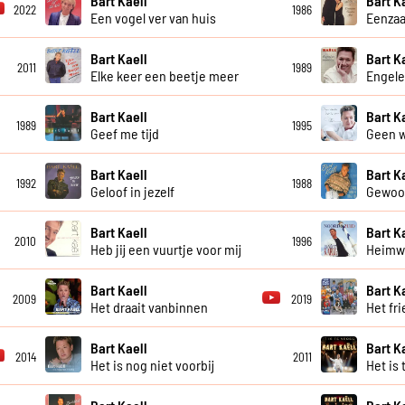
Bart Kaell
Bart K
2022
1986
Een vogel ver van huis
Eenzaa
Bart Kaell
Bart K
2011
1989
Elke keer een beetje meer
Engele
Bart Kaell
Bart K
1989
1995
Geef me tijd
Geen w
Bart Kaell
Bart K
1992
1988
Geloof in jezelf
Gewoon
Bart Kaell
Bart K
2010
1996
Heb jij een vuurtje voor mij
Heimw
Bart Kaell
Bart K
2009
2019
Het draait vanbinnen
Het fri
Bart Kaell
Bart K
2014
2011
Het is nog niet voorbij
Het is 