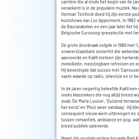
carrière die al sinds het begin van de ja
verankerd is in de populaire muziek. Na
Herman Teirlinck deed hij zijn eerste po
kustshows van Luc Appermont. In 1982 wo
de Baccarabeker en een jaar later liet hi
Belgische Eurosong-preselectie met he
De grote doorbraak volgde in 1986 met '
onweerstaanbare zomerhit die wekenlang
aanvoerde en Kaëll meteen zijn herkenbar
melodieën, meezingbare refreinen en ee
Hij bevestigde dat succes met 'Carrousel
vaste waarde op radio, televisie en in he
In de jaren negentig beleefde Kaëll een
reeks klassiekers die nog altijd breed
zoals 'De Marie Louise', 'Duizend terrasse
het eerst' en 'Mooi weer vandaag'. Hij b
consequent nieuw werk uitbrengen en 
tussen romantiek, ambiance en pop, wa
breed publiek opleverde.
Naast zijn muziekcarrière bouwde Bart K