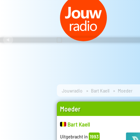
Jouwradio
Bart Kaell
Moeder
Moeder
Bart Kaell
Uitgebracht in
1993