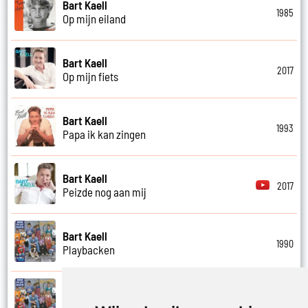
Bart Kaell
1985
Op mijn eiland
Bart Kaell
2017
Op mijn fiets
Bart Kaell
1993
Papa ik kan zingen
Bart Kaell
2017
Peizde nog aan mij
Bart Kaell
1990
Playbacken
Bart Kaell
1990
Popidool