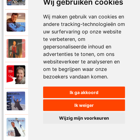
Wij gebruiken cookies
Wij maken gebruik van cookies en
Bart Kaell
1995
andere tracking-technologieën om
Prinses
uw surfervaring op onze website
te verbeteren, om
Bart Kaell
gepersonaliseerde inhoud en
1989
Rosie
advertenties te tonen, om ons
websiteverkeer te analyseren en
om te begrijpen waar onze
Bart Kaell
2012
bezoekers vandaan komen.
Rudolf het gekke rendier
Ik ga akkoord
Bart Kaell
1994
Samen in de zon
Ik weiger
Wijzig mijn voorkeuren
Bart Kaell
1998
Santiano