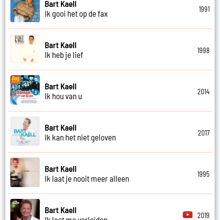
Bart Kaell
1991
Ik gooi het op de fax
Bart Kaell
1998
Ik heb je lief
Bart Kaell
2014
Ik hou van u
Bart Kaell
2017
Ik kan het niet geloven
Bart Kaell
1995
Ik laat je nooit meer alleen
Bart Kaell
2019
Ik laat me verleiden