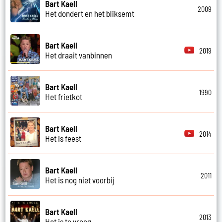
Bart Kaell
2009
Het dondert en het bliksemt
Bart Kaell
2019
Het draait vanbinnen
Bart Kaell
1990
Het frietkot
Bart Kaell
2014
Het is feest
Bart Kaell
2011
Het is nog niet voorbij
Bart Kaell
2013
Het is te vroeg