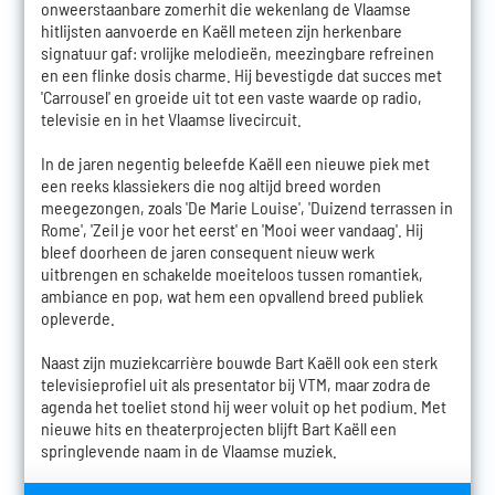
onweerstaanbare zomerhit die wekenlang de Vlaamse
hitlijsten aanvoerde en Kaëll meteen zijn herkenbare
signatuur gaf: vrolijke melodieën, meezingbare refreinen
en een flinke dosis charme. Hij bevestigde dat succes met
'Carrousel' en groeide uit tot een vaste waarde op radio,
televisie en in het Vlaamse livecircuit.
In de jaren negentig beleefde Kaëll een nieuwe piek met
een reeks klassiekers die nog altijd breed worden
meegezongen, zoals 'De Marie Louise', 'Duizend terrassen in
Rome', 'Zeil je voor het eerst' en 'Mooi weer vandaag'. Hij
bleef doorheen de jaren consequent nieuw werk
uitbrengen en schakelde moeiteloos tussen romantiek,
ambiance en pop, wat hem een opvallend breed publiek
opleverde.
Naast zijn muziekcarrière bouwde Bart Kaëll ook een sterk
televisieprofiel uit als presentator bij VTM, maar zodra de
agenda het toeliet stond hij weer voluit op het podium. Met
nieuwe hits en theaterprojecten blijft Bart Kaëll een
springlevende naam in de Vlaamse muziek.