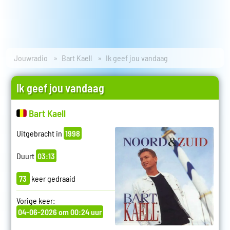
Jouwradio
Bart Kaell
Ik geef jou vandaag
Ik geef jou vandaag
Bart Kaell
Uitgebracht in
1998
Duurt
03:13
73
keer gedraaid
Vorige keer:
04-06-2026 om 00:24 uur