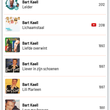
Bart Kaell
2012
Leider
Bart Kaell
2018
Lichaamstaal
Bart Kaell
1993
Liefde overwint
Bart Kaell
1997
Liever in zijn schoenen
Bart Kaell
1997
Lili Marleen
Bart Kaell
1991
Love me forever