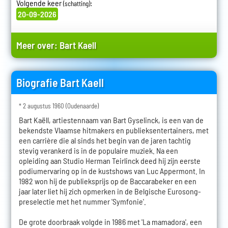
Volgende keer
:
(schatting)
20-09-2026
Meer over:
Bart Kaell
Biografie Bart Kaell
* 2 augustus 1960 (Oudenaarde)
Bart Kaëll, artiestennaam van Bart Gyselinck, is een van de
bekendste Vlaamse hitmakers en publieksentertainers, met
een carrière die al sinds het begin van de jaren tachtig
stevig verankerd is in de populaire muziek. Na een
opleiding aan Studio Herman Teirlinck deed hij zijn eerste
podiumervaring op in de kustshows van Luc Appermont. In
1982 won hij de publieksprijs op de Baccarabeker en een
jaar later liet hij zich opmerken in de Belgische Eurosong-
preselectie met het nummer 'Symfonie'.
De grote doorbraak volgde in 1986 met 'La mamadora', een