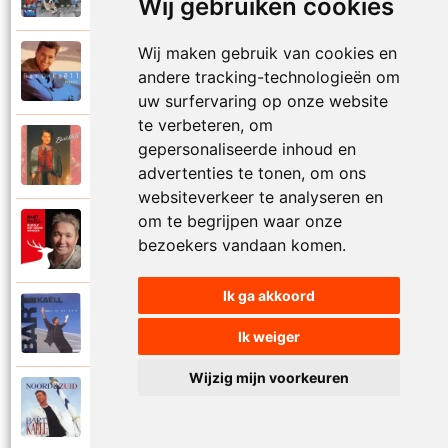
Wij gebruiken cookies
Wij maken gebruik van cookies en
Bart Kaell
1995
andere tracking-technologieën om
Prinses
uw surfervaring op onze website
te verbeteren, om
Bart Kaell
gepersonaliseerde inhoud en
1989
Rosie
advertenties te tonen, om ons
websiteverkeer te analyseren en
om te begrijpen waar onze
Bart Kaell
2012
bezoekers vandaan komen.
Rudolf het gekke rendier
Ik ga akkoord
Bart Kaell
1994
Samen in de zon
Ik weiger
Wijzig mijn voorkeuren
Bart Kaell
1998
Santiano