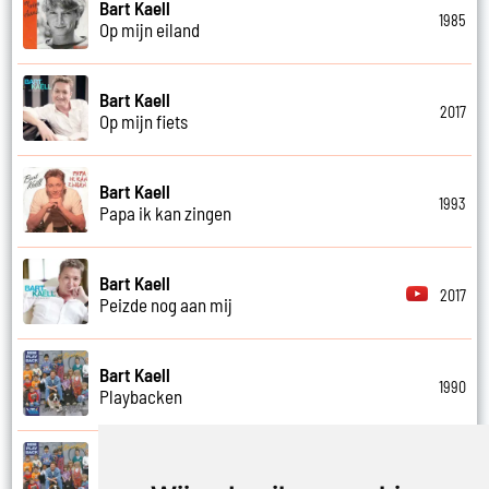
Bart Kaell
1985
Op mijn eiland
Bart Kaell
2017
Op mijn fiets
Bart Kaell
1993
Papa ik kan zingen
Bart Kaell
2017
Peizde nog aan mij
Bart Kaell
1990
Playbacken
Bart Kaell
1990
Popidool