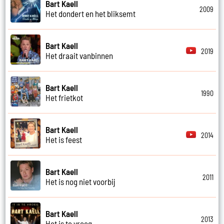
Bart Kaell
2009
Het dondert en het bliksemt
Bart Kaell
2019
Het draait vanbinnen
Bart Kaell
1990
Het frietkot
Bart Kaell
2014
Het is feest
Bart Kaell
2011
Het is nog niet voorbij
Bart Kaell
2013
Het is te vroeg