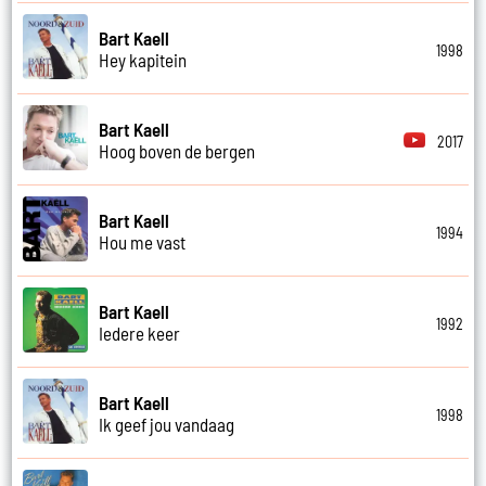
Bart Kaell
1998
Hey kapitein
Bart Kaell
2017
Hoog boven de bergen
Bart Kaell
1994
Hou me vast
Bart Kaell
1992
Iedere keer
Bart Kaell
1998
Ik geef jou vandaag