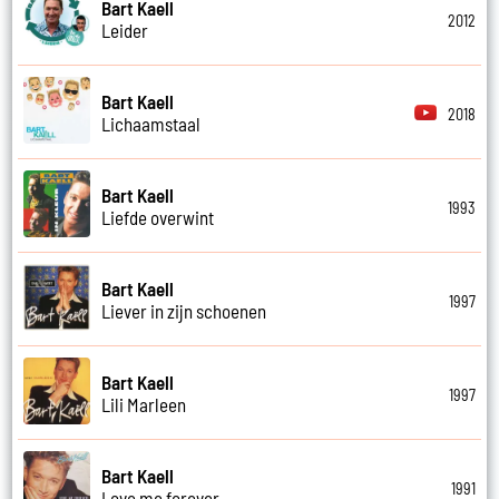
Bart Kaell
2012
Leider
Bart Kaell
2018
Lichaamstaal
Bart Kaell
1993
Liefde overwint
Bart Kaell
1997
Liever in zijn schoenen
Bart Kaell
1997
Lili Marleen
Bart Kaell
1991
Love me forever