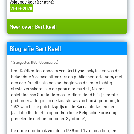
Volgende keer
:
(schatting)
21-09-2026
Meer over:
Bart Kaell
Biografie Bart Kaell
* 2 augustus 1960 (Oudenaarde)
Bart Kaëll, artiestennaam van Bart Gyselinck, is een van de
bekendste Vlaamse hitmakers en publieksentertainers, met
een carrière die al sinds het begin van de jaren tachtig
stevig verankerd is in de populaire muziek. Na een
opleiding aan Studio Herman Teirlinck deed hij zijn eerste
podiumervaring op in de kustshows van Luc Appermont. In
1982 won hij de publieksprijs op de Baccarabeker en een
jaar later liet hij zich opmerken in de Belgische Eurosong-
preselectie met het nummer 'Symfonie'.
De grote doorbraak volgde in 1986 met 'La mamadora', een