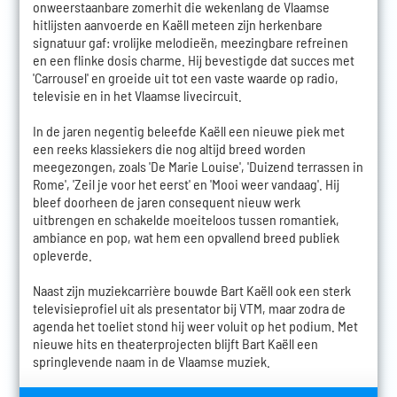
onweerstaanbare zomerhit die wekenlang de Vlaamse
hitlijsten aanvoerde en Kaëll meteen zijn herkenbare
signatuur gaf: vrolijke melodieën, meezingbare refreinen
en een flinke dosis charme. Hij bevestigde dat succes met
'Carrousel' en groeide uit tot een vaste waarde op radio,
televisie en in het Vlaamse livecircuit.
In de jaren negentig beleefde Kaëll een nieuwe piek met
een reeks klassiekers die nog altijd breed worden
meegezongen, zoals 'De Marie Louise', 'Duizend terrassen in
Rome', 'Zeil je voor het eerst' en 'Mooi weer vandaag'. Hij
bleef doorheen de jaren consequent nieuw werk
uitbrengen en schakelde moeiteloos tussen romantiek,
ambiance en pop, wat hem een opvallend breed publiek
opleverde.
Naast zijn muziekcarrière bouwde Bart Kaëll ook een sterk
televisieprofiel uit als presentator bij VTM, maar zodra de
agenda het toeliet stond hij weer voluit op het podium. Met
nieuwe hits en theaterprojecten blijft Bart Kaëll een
springlevende naam in de Vlaamse muziek.