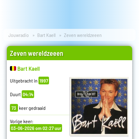
Jouwradio
Bart Kaell
Zeven wereldzeeen
Zeven wereldzeeen
Bart Kaell
Uitgebracht in
1997
Duurt
04:14
73
keer gedraaid
Vorige keer:
03-06-2026 om 02:27 uur