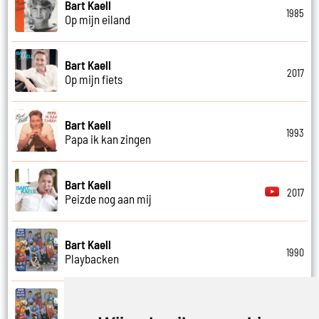
Bart Kaell
1985
Op mijn eiland
Bart Kaell
2017
Op mijn fiets
Bart Kaell
1993
Papa ik kan zingen
Bart Kaell
2017
Peizde nog aan mij
Bart Kaell
1990
Playbacken
Bart Kaell
1990
Popidool