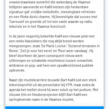
onweerstaanbare zomerhit die wekenlang de Vlaamse
hitlijsten aanvoerde en Kaëll meteen zijn herkenbare
signatuur gaf: vrolijke melodieën, meezingbare refreinen
en een flinke dosis charme. Hij bevestigde dat succes met
'Carrousel' en groeide uit tot een vaste waarde op radio,
televisie en in het Vlaamse livecircuit.
In de jaren negentig beleefde Kaëll een nieuwe piek met
een reeks klassiekers die nog altijd breed worden
meegezongen, zoals 'De Marie Louise', 'Duizend terrassen in
Rome', 'Zeil je voor het eerst' en 'Mooi weer vandaag'. Hij
bleef doorheen de jaren consequent nieuw werk
uitbrengen en schakelde moeiteloos tussen romantiek,
ambiance en pop, wat hem een opvallend breed publiek
opleverde.
Naast zijn muziekcarrière bouwde Bart Kaëll ook een sterk
televisieprofiel uit als presentator bij VTM, maar zodra de
agenda het toeliet stond hij weer voluit op het podium. Met
nieuwe hits en theaterprojecten blijft Bart Kaëll een
springlevende naam in de Vlaamse muziek.