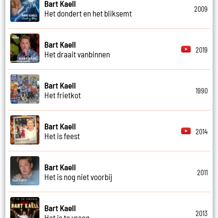
Bart Kaell
2009
Het dondert en het bliksemt
Bart Kaell
2019
Het draait vanbinnen
Bart Kaell
1990
Het frietkot
Bart Kaell
2014
Het is feest
Bart Kaell
2011
Het is nog niet voorbij
Bart Kaell
2013
Het is te vroeg