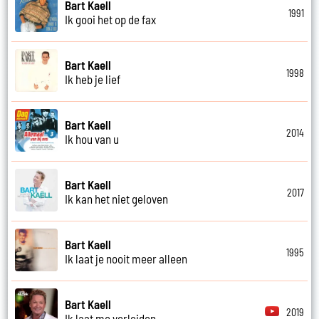
Bart Kaell
1991
Ik gooi het op de fax
Bart Kaell
1998
Ik heb je lief
Bart Kaell
2014
Ik hou van u
Bart Kaell
2017
Ik kan het niet geloven
Bart Kaell
1995
Ik laat je nooit meer alleen
Bart Kaell
2019
Ik laat me verleiden