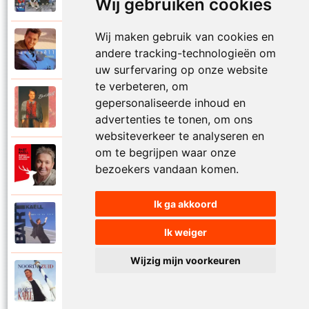
Wij gebruiken cookies
Wij maken gebruik van cookies en
Bart Kaell
1995
andere tracking-technologieën om
Prinses
uw surfervaring op onze website
te verbeteren, om
Bart Kaell
gepersonaliseerde inhoud en
1989
Rosie
advertenties te tonen, om ons
websiteverkeer te analyseren en
om te begrijpen waar onze
Bart Kaell
2012
bezoekers vandaan komen.
Rudolf het gekke rendier
Ik ga akkoord
Bart Kaell
1994
Samen in de zon
Ik weiger
Wijzig mijn voorkeuren
Bart Kaell
1998
Santiano