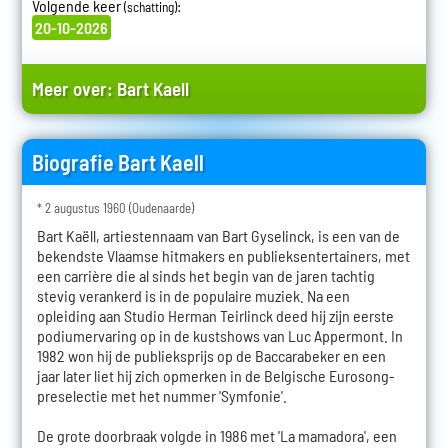
Volgende keer
:
(schatting)
20-10-2026
Meer over:
Bart Kaell
Biografie Bart Kaell
* 2 augustus 1960 (Oudenaarde)
Bart Kaëll, artiestennaam van Bart Gyselinck, is een van de
bekendste Vlaamse hitmakers en publieksentertainers, met
een carrière die al sinds het begin van de jaren tachtig
stevig verankerd is in de populaire muziek. Na een
opleiding aan Studio Herman Teirlinck deed hij zijn eerste
podiumervaring op in de kustshows van Luc Appermont. In
1982 won hij de publieksprijs op de Baccarabeker en een
jaar later liet hij zich opmerken in de Belgische Eurosong-
preselectie met het nummer 'Symfonie'.
De grote doorbraak volgde in 1986 met 'La mamadora', een