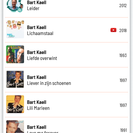
Bart Kaell
2012
Leider
Bart Kaell
2018
Lichaamstaal
Bart Kaell
1993
Liefde overwint
Bart Kaell
1997
Liever in zijn schoenen
Bart Kaell
1997
Lili Marleen
Bart Kaell
1991
Love me forever