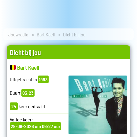
Jouwradio
Bart Kaell
Dicht bij jou
Dicht bij jou
Bart Kaell
Uitgebracht in
1993
Duurt
03:23
24
keer gedraaid
Vorige keer:
29-06-2026 om 06:27 uur