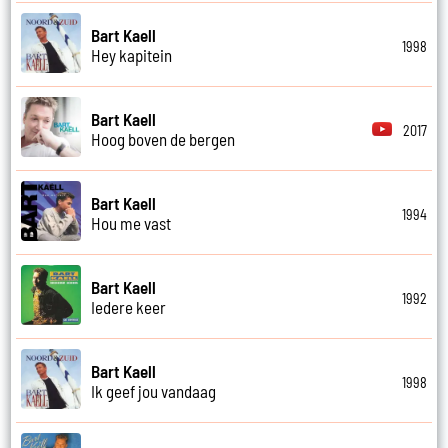
Bart Kaell
1998
Hey kapitein
Bart Kaell
2017
Hoog boven de bergen
Bart Kaell
1994
Hou me vast
Bart Kaell
1992
Iedere keer
Bart Kaell
1998
Ik geef jou vandaag