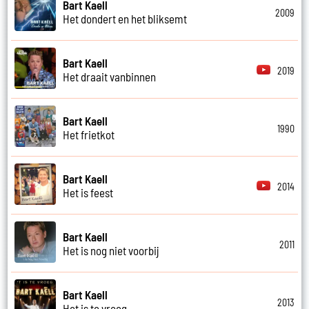
Bart Kaell
2009
Het dondert en het bliksemt
Bart Kaell
2019
Het draait vanbinnen
Bart Kaell
1990
Het frietkot
Bart Kaell
2014
Het is feest
Bart Kaell
2011
Het is nog niet voorbij
Bart Kaell
2013
Het is te vroeg