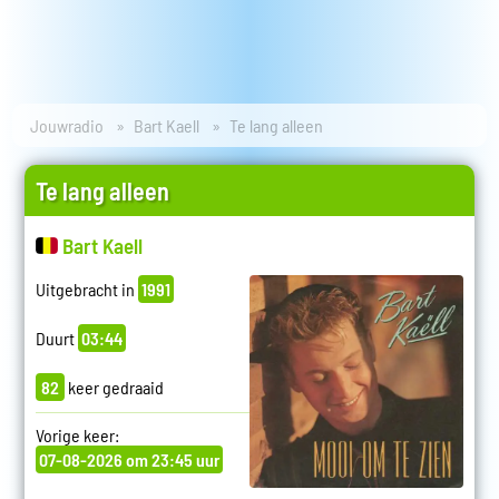
Jouwradio
Bart Kaell
Te lang alleen
Te lang alleen
Bart Kaell
Uitgebracht in
1991
Duurt
03:44
82
keer gedraaid
Vorige keer:
07-08-2026 om 23:45 uur