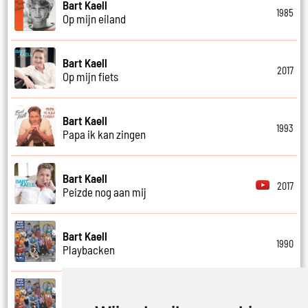
Bart Kaell
1985
Op mijn eiland
Bart Kaell
2017
Op mijn fiets
Bart Kaell
1993
Papa ik kan zingen
Bart Kaell
2017
Peizde nog aan mij
Bart Kaell
1990
Playbacken
Bart Kaell
1990
Popidool