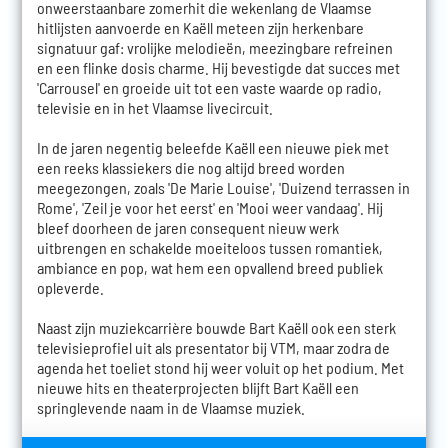
onweerstaanbare zomerhit die wekenlang de Vlaamse
hitlijsten aanvoerde en Kaëll meteen zijn herkenbare
signatuur gaf: vrolijke melodieën, meezingbare refreinen
en een flinke dosis charme. Hij bevestigde dat succes met
'Carrousel' en groeide uit tot een vaste waarde op radio,
televisie en in het Vlaamse livecircuit.
In de jaren negentig beleefde Kaëll een nieuwe piek met
een reeks klassiekers die nog altijd breed worden
meegezongen, zoals 'De Marie Louise', 'Duizend terrassen in
Rome', 'Zeil je voor het eerst' en 'Mooi weer vandaag'. Hij
bleef doorheen de jaren consequent nieuw werk
uitbrengen en schakelde moeiteloos tussen romantiek,
ambiance en pop, wat hem een opvallend breed publiek
opleverde.
Naast zijn muziekcarrière bouwde Bart Kaëll ook een sterk
televisieprofiel uit als presentator bij VTM, maar zodra de
agenda het toeliet stond hij weer voluit op het podium. Met
nieuwe hits en theaterprojecten blijft Bart Kaëll een
springlevende naam in de Vlaamse muziek.