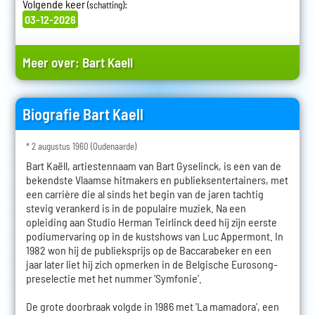
Volgende keer
:
(schatting)
03-12-2026
Meer over:
Bart Kaell
Biografie Bart Kaell
* 2 augustus 1960 (Oudenaarde)
Bart Kaëll, artiestennaam van Bart Gyselinck, is een van de
bekendste Vlaamse hitmakers en publieksentertainers, met
een carrière die al sinds het begin van de jaren tachtig
stevig verankerd is in de populaire muziek. Na een
opleiding aan Studio Herman Teirlinck deed hij zijn eerste
podiumervaring op in de kustshows van Luc Appermont. In
1982 won hij de publieksprijs op de Baccarabeker en een
jaar later liet hij zich opmerken in de Belgische Eurosong-
preselectie met het nummer 'Symfonie'.
De grote doorbraak volgde in 1986 met 'La mamadora', een