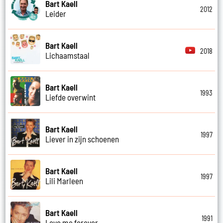
Bart Kaell
2012
Leider
Bart Kaell
2018
Lichaamstaal
Bart Kaell
1993
Liefde overwint
Bart Kaell
1997
Liever in zijn schoenen
Bart Kaell
1997
Lili Marleen
Bart Kaell
1991
Love me forever