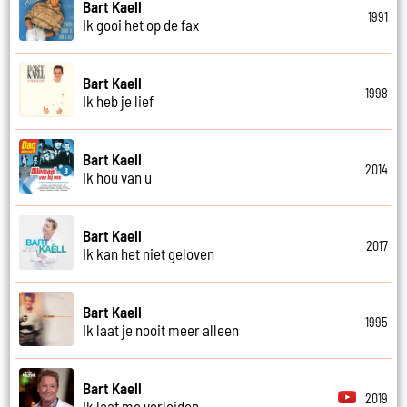
Bart Kaell
1991
Ik gooi het op de fax
Bart Kaell
1998
Ik heb je lief
Bart Kaell
2014
Ik hou van u
Bart Kaell
2017
Ik kan het niet geloven
Bart Kaell
1995
Ik laat je nooit meer alleen
Bart Kaell
2019
Ik laat me verleiden