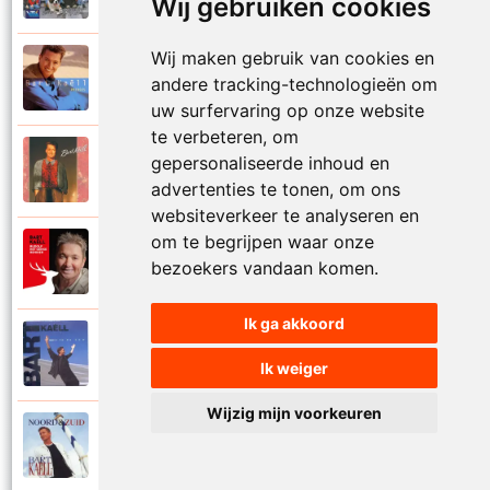
Wij gebruiken cookies
Wij maken gebruik van cookies en
Bart Kaell
1995
andere tracking-technologieën om
Prinses
uw surfervaring op onze website
te verbeteren, om
Bart Kaell
gepersonaliseerde inhoud en
1989
Rosie
advertenties te tonen, om ons
websiteverkeer te analyseren en
om te begrijpen waar onze
Bart Kaell
2012
bezoekers vandaan komen.
Rudolf het gekke rendier
Ik ga akkoord
Bart Kaell
1994
Samen in de zon
Ik weiger
Wijzig mijn voorkeuren
Bart Kaell
1998
Santiano