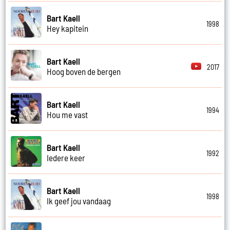
Bart Kaell
1998
Hey kapitein
Bart Kaell
2017
Hoog boven de bergen
Bart Kaell
1994
Hou me vast
Bart Kaell
1992
Iedere keer
Bart Kaell
1998
Ik geef jou vandaag