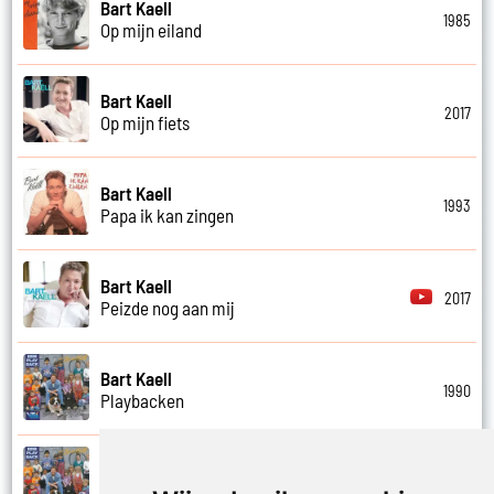
Bart Kaell
1985
Op mijn eiland
Bart Kaell
2017
Op mijn fiets
Bart Kaell
1993
Papa ik kan zingen
Bart Kaell
2017
Peizde nog aan mij
Bart Kaell
1990
Playbacken
Bart Kaell
1990
Popidool