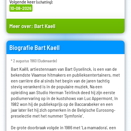
Volgende keer
:
(schatting)
10-08-2026
Meer over:
Bart Kaell
Biografie Bart Kaell
* 2 augustus 1960 (Oudenaarde)
Bart Kaëll, artiestennaam van Bart Gyselinck, is een van de
bekendste Vlaamse hitmakers en publieksentertainers, met
een carrière die al sinds het begin van de jaren tachtig
stevig verankerd is in de populaire muziek. Na een
opleiding aan Studio Herman Teirlinck deed hij zijn eerste
podiumervaring op in de kustshows van Luc Appermont. In
1982 won hij de publieksprijs op de Baccarabeker en een
jaar later liet hij zich opmerken in de Belgische Eurosong-
preselectie met het nummer 'Symfonie'.
De grote doorbraak volgde in 1986 met 'La mamadora', een