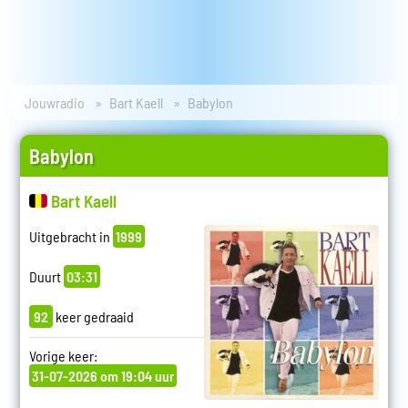
Jouwradio
Bart Kaell
Babylon
Babylon
Bart Kaell
Uitgebracht in
1999
Duurt
03:31
92
keer gedraaid
Vorige keer:
31-07-2026 om 19:04 uur