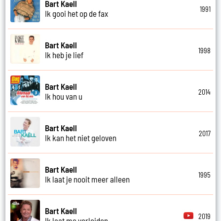
Bart Kaell
1991
Ik gooi het op de fax
Bart Kaell
1998
Ik heb je lief
Bart Kaell
2014
Ik hou van u
Bart Kaell
2017
Ik kan het niet geloven
Bart Kaell
1995
Ik laat je nooit meer alleen
Bart Kaell
2019
Ik laat me verleiden