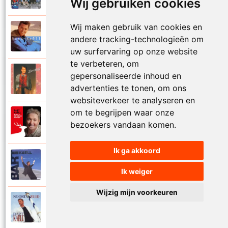
Wij gebruiken cookies
Wij maken gebruik van cookies en
Bart Kaell
1995
andere tracking-technologieën om
Prinses
uw surfervaring op onze website
te verbeteren, om
Bart Kaell
gepersonaliseerde inhoud en
1989
Rosie
advertenties te tonen, om ons
websiteverkeer te analyseren en
om te begrijpen waar onze
Bart Kaell
2012
bezoekers vandaan komen.
Rudolf het gekke rendier
Ik ga akkoord
Bart Kaell
1994
Samen in de zon
Ik weiger
Wijzig mijn voorkeuren
Bart Kaell
1998
Santiano