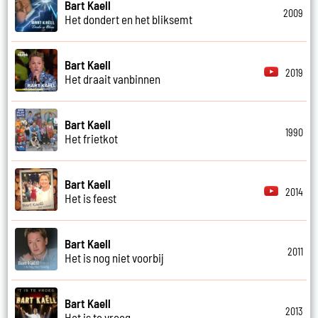
Bart Kaell
2009
Het dondert en het bliksemt
Bart Kaell
2019
Het draait vanbinnen
Bart Kaell
1990
Het frietkot
Bart Kaell
2014
Het is feest
Bart Kaell
2011
Het is nog niet voorbij
Bart Kaell
2013
Het is te vroeg