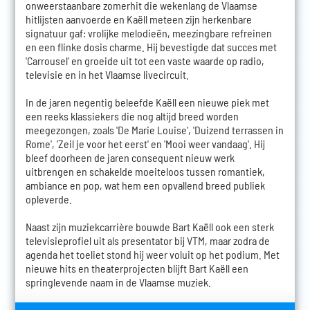
onweerstaanbare zomerhit die wekenlang de Vlaamse
hitlijsten aanvoerde en Kaëll meteen zijn herkenbare
signatuur gaf: vrolijke melodieën, meezingbare refreinen
en een flinke dosis charme. Hij bevestigde dat succes met
'Carrousel' en groeide uit tot een vaste waarde op radio,
televisie en in het Vlaamse livecircuit.
In de jaren negentig beleefde Kaëll een nieuwe piek met
een reeks klassiekers die nog altijd breed worden
meegezongen, zoals 'De Marie Louise', 'Duizend terrassen in
Rome', 'Zeil je voor het eerst' en 'Mooi weer vandaag'. Hij
bleef doorheen de jaren consequent nieuw werk
uitbrengen en schakelde moeiteloos tussen romantiek,
ambiance en pop, wat hem een opvallend breed publiek
opleverde.
Naast zijn muziekcarrière bouwde Bart Kaëll ook een sterk
televisieprofiel uit als presentator bij VTM, maar zodra de
agenda het toeliet stond hij weer voluit op het podium. Met
nieuwe hits en theaterprojecten blijft Bart Kaëll een
springlevende naam in de Vlaamse muziek.