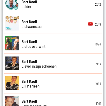
Bart Kaell
2012
Leider
Bart Kaell
2018
Lichaamstaal
Bart Kaell
1993
Liefde overwint
Bart Kaell
1997
Liever in zijn schoenen
Bart Kaell
1997
Lili Marleen
Bart Kaell
1991
Love me forever