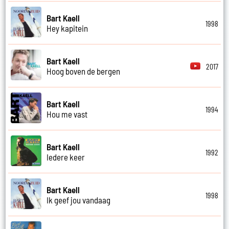
Bart Kaell
1998
Hey kapitein
Bart Kaell
2017
Hoog boven de bergen
Bart Kaell
1994
Hou me vast
Bart Kaell
1992
Iedere keer
Bart Kaell
1998
Ik geef jou vandaag