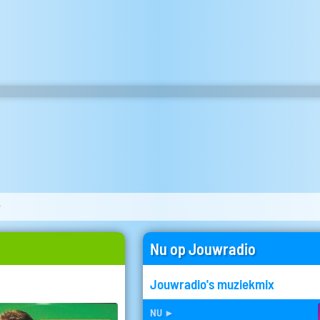
r
Nu op Jouwradio
Jouwradio's muziekmix
nu
►