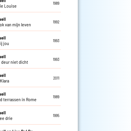
aell
1989
ie Louise
aell
1992
ok van mijn leven
aell
1993
ij jou
aell
1993
 deur niet dicht
aell
2011
Klara
aell
1989
d terrassen in Rome
aell
1995
ee drie