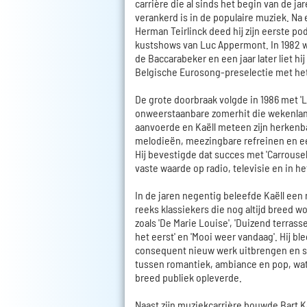
carrière die al sinds het begin van de ja
verankerd is in de populaire muziek. Na
Herman Teirlinck deed hij zijn eerste po
kustshows van Luc Appermont. In 1982 wo
de Baccarabeker en een jaar later liet hi
Belgische Eurosong-preselectie met he
De grote doorbraak volgde in 1986 met '
onweerstaanbare zomerhit die wekenlang
aanvoerde en Kaëll meteen zijn herkenbar
melodieën, meezingbare refreinen en ee
Hij bevestigde dat succes met 'Carrousel
vaste waarde op radio, televisie en in he
In de jaren negentig beleefde Kaëll een
reeks klassiekers die nog altijd breed
zoals 'De Marie Louise', 'Duizend terrasse
het eerst' en 'Mooi weer vandaag'. Hij b
consequent nieuw werk uitbrengen en 
tussen romantiek, ambiance en pop, wa
breed publiek opleverde.
Naast zijn muziekcarrière bouwde Bart K