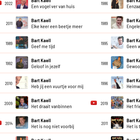
Bart Kaell
Bart K
2022
1986
Een vogel ver van huis
Eenzaa
Bart Kaell
Bart K
2011
1989
Elke keer een beetje meer
Engele
Bart Kaell
Bart K
1989
1995
Geef me tijd
Geen w
Bart Kaell
Bart K
1992
1988
Geloof in jezelf
Gewoon
Bart Kaell
Bart K
2010
1996
Heb jij een vuurtje voor mij
Heimw
Bart Kaell
Bart K
2009
2019
Het draait vanbinnen
Het fri
Bart Kaell
Bart K
2014
2011
Het is nog niet voorbij
Het is 