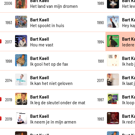
Bart Kaell
Bart K
2006
1989
Het land van mijn dromen
Het lev
Bart Kaell
Bart K
1993
1990
Het spookt in huis
Hey ka
Bart Kaell
Bart K
2017
1994
Hou me vast
Iedere
Bart Kaell
Bart K
1998
1991
Ik gooi het op de fax
Ik heb 
Bart Kaell
Bart K
2014
2017
Ik kan het niet geloven
Ik laat
Bart Kaell
Bart K
2019
1997
Ik leg de sleutel onder de mat
Ik loop
Bart Kaell
Bart K
2019
1993
Ik neem je in mijn armen
Ik red