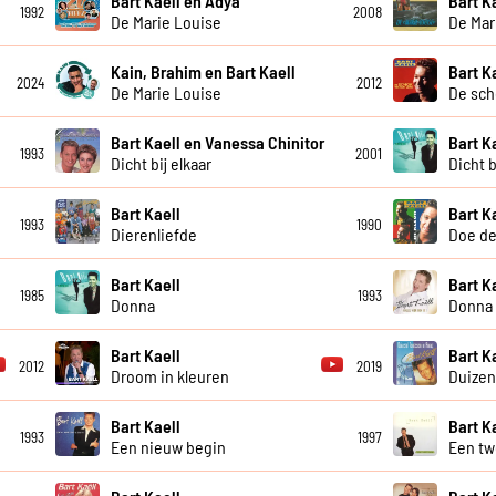
Bart Kaell en Adya
Bart K
1992
2008
De Marie Louise
De Mar
Kain, Brahim en Bart Kaell
Bart K
2024
2012
De Marie Louise
De sch
Bart Kaell en Vanessa Chinitor
Bart K
1993
2001
Dicht bij elkaar
Dicht b
Bart Kaell
Bart K
1993
1990
Dierenliefde
Doe de
Bart Kaell
Bart K
1985
1993
Donna
Donna 
Bart Kaell
Bart K
2012
2019
Droom in kleuren
Duizen
Bart Kaell
Bart K
1993
1997
Een nieuw begin
Een tw