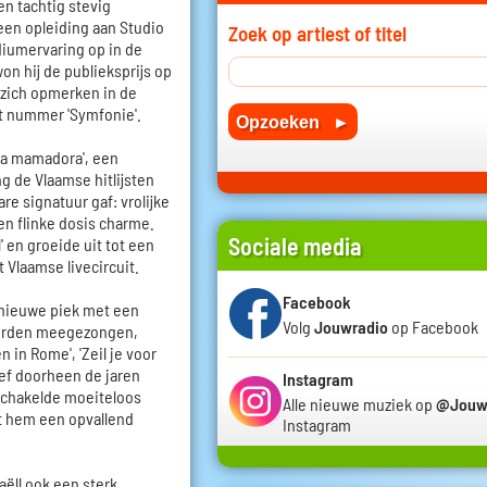
ren tachtig stevig
 een opleiding aan Studio
Zoek op artiest of titel
diumervaring op in de
n hij de publieksprijs op
j zich opmerken in de
t nummer 'Symfonie'.
La mamadora', een
 de Vlaamse hitlijsten
e signatuur gaf: vrolijke
n flinke dosis charme.
Sociale media
' en groeide uit tot een
t Vlaamse livecircuit.
Facebook
 nieuwe piek met een
Volg
Jouwradio
op Facebook
 worden meegezongen,
n in Rome', 'Zeil je voor
leef doorheen de jaren
Instagram
schakelde moeiteloos
Alle nieuwe muziek op
@Jouw
t hem een opvallend
Instagram
aëll ook een sterk