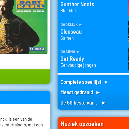
Gunther Neefs
Bluf bluf
dadelijk
►
Clouseau
Samen
daarna
►
Get Ready
Eenvoudige jongen
Complete speellijst ►
Meest gedraaid ►
De 50 beste van... ►
inck, is een van de
Muziek opzoeken
ksentertainers, met een