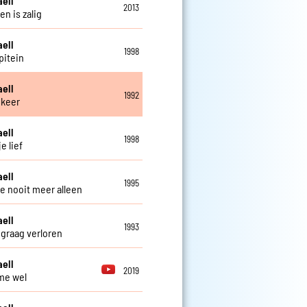
aell
2013
en is zalig
aell
1998
pitein
aell
1992
 keer
aell
1998
je lief
aell
1995
 je nooit meer alleen
aell
1993
 graag verloren
aell
2019
 me wel