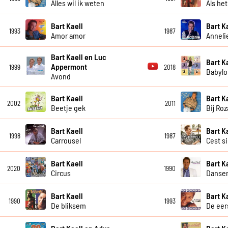
Alles wil ik weten
Als he
Bart Kaell
Bart K
1993
1987
Amor amor
Anneli
Bart Kaell en Luc
Bart K
Appermont
1999
2018
Babylo
Avond
Bart Kaell
Bart K
2002
2011
Beetje gek
Bij Ro
Bart Kaell
Bart K
1998
1987
Carrousel
Cest s
Bart Kaell
Bart K
2020
1990
Circus
Dansen
Bart Kaell
Bart K
1990
1993
De bliksem
De eer