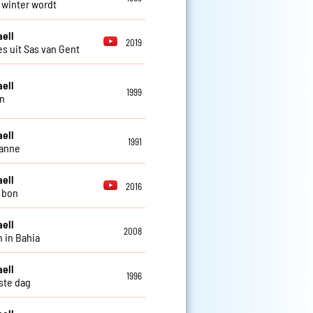
t winter wordt
aell
2019
es uit Sas van Gent
aell
1999
n
aell
1991
zanne
aell
2016
i bon
aell
2008
 in Bahia
aell
1996
ste dag