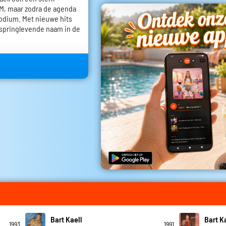
VTM, maar zodra de agenda
 podium. Met nieuwe hits
n springlevende naam in de
Bart Kaell
Bart K
1993
1991