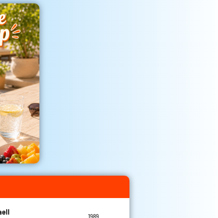
aell
1989