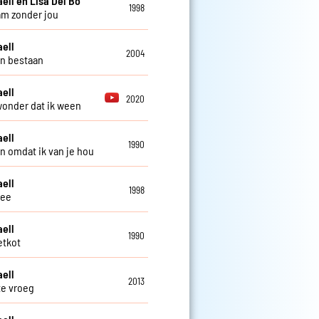
aell en Lisa Del Bo
1998
m zonder jou
aell
2004
n bestaan
aell
2020
onder dat ik ween
aell
1990
 omdat ik van je hou
aell
1998
ee
aell
1990
etkot
aell
2013
te vroeg