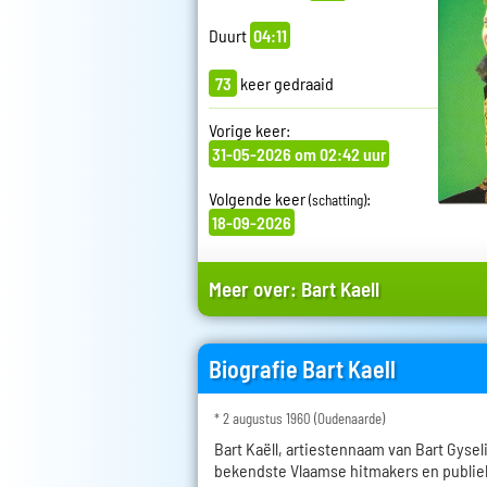
Duurt
04:11
73
keer gedraaid
Vorige keer:
31-05-2026 om 02:42 uur
Volgende keer
:
(schatting)
18-09-2026
Meer over:
Bart Kaell
Biografie Bart Kaell
* 2 augustus 1960 (Oudenaarde)
Bart Kaëll, artiestennaam van Bart Gysel
bekendste Vlaamse hitmakers en publie