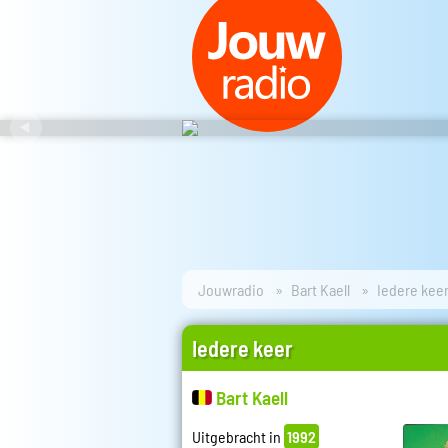
Jouwradio
Bart Kaell
Iedere kee
Iedere keer
Bart Kaell
Uitgebracht in
1992