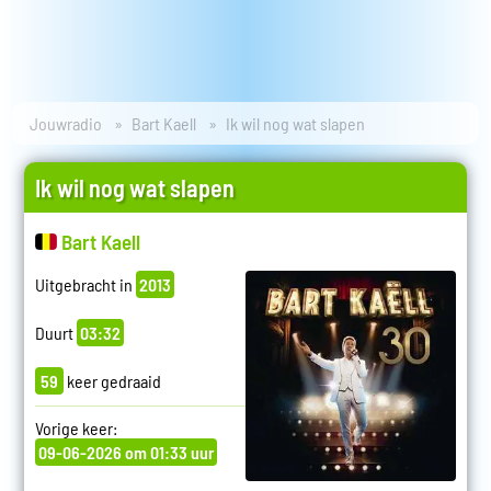
Jouwradio
Bart Kaell
Ik wil nog wat slapen
Ik wil nog wat slapen
Bart Kaell
Uitgebracht in
2013
Duurt
03:32
59
keer gedraaid
Vorige keer:
09-06-2026 om 01:33 uur