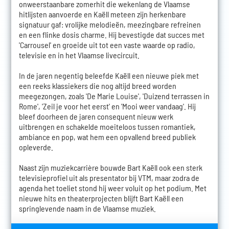
onweerstaanbare zomerhit die wekenlang de Vlaamse
hitlijsten aanvoerde en Kaëll meteen zijn herkenbare
signatuur gaf: vrolijke melodieën, meezingbare refreinen
en een flinke dosis charme. Hij bevestigde dat succes met
'Carrousel' en groeide uit tot een vaste waarde op radio,
televisie en in het Vlaamse livecircuit.
In de jaren negentig beleefde Kaëll een nieuwe piek met
een reeks klassiekers die nog altijd breed worden
meegezongen, zoals 'De Marie Louise', 'Duizend terrassen in
Rome', 'Zeil je voor het eerst' en 'Mooi weer vandaag'. Hij
bleef doorheen de jaren consequent nieuw werk
uitbrengen en schakelde moeiteloos tussen romantiek,
ambiance en pop, wat hem een opvallend breed publiek
opleverde.
Naast zijn muziekcarrière bouwde Bart Kaëll ook een sterk
televisieprofiel uit als presentator bij VTM, maar zodra de
agenda het toeliet stond hij weer voluit op het podium. Met
nieuwe hits en theaterprojecten blijft Bart Kaëll een
springlevende naam in de Vlaamse muziek.