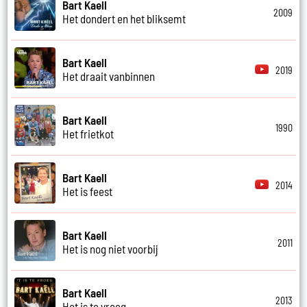
Bart Kaell
2009
Het dondert en het bliksemt
Bart Kaell
2019
Het draait vanbinnen
Bart Kaell
1990
Het frietkot
Bart Kaell
2014
Het is feest
Bart Kaell
2011
Het is nog niet voorbij
Bart Kaell
2013
Het is te vroeg