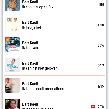
Bart Kaell
1991
Ik gooi het op de fax
Bart Kaell
1998
Ik heb je lief
Bart Kaell
2014
Ik hou van u
Bart Kaell
2017
Ik kan het niet geloven
Bart Kaell
1995
Ik laat je nooit meer alleen
Bart Kaell
2019
Ik laat me verleiden