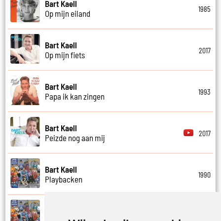
Bart Kaell
1985
Op mijn eiland
Bart Kaell
2017
Op mijn fiets
Bart Kaell
1993
Papa ik kan zingen
Bart Kaell
2017
Peizde nog aan mij
Bart Kaell
1990
Playbacken
Bart Kaell
1990
Popidool