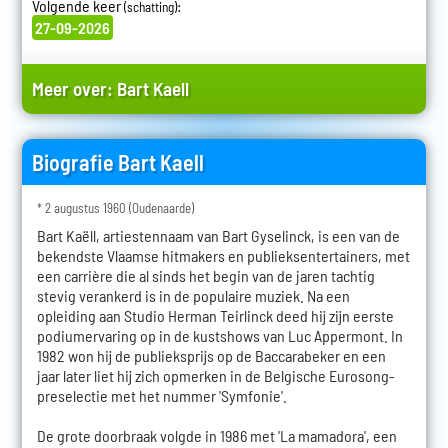
Volgende keer
:
(schatting)
27-09-2026
Meer over:
Bart Kaell
Biografie Bart Kaell
* 2 augustus 1960 (Oudenaarde)
Bart Kaëll, artiestennaam van Bart Gyselinck, is een van de
bekendste Vlaamse hitmakers en publieksentertainers, met
een carrière die al sinds het begin van de jaren tachtig
stevig verankerd is in de populaire muziek. Na een
opleiding aan Studio Herman Teirlinck deed hij zijn eerste
podiumervaring op in de kustshows van Luc Appermont. In
1982 won hij de publieksprijs op de Baccarabeker en een
jaar later liet hij zich opmerken in de Belgische Eurosong-
preselectie met het nummer 'Symfonie'.
De grote doorbraak volgde in 1986 met 'La mamadora', een