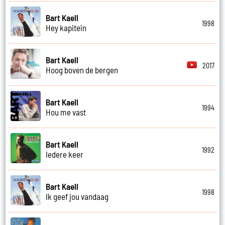
Bart Kaell
1998
Hey kapitein
Bart Kaell
2017
Hoog boven de bergen
Bart Kaell
1994
Hou me vast
Bart Kaell
1992
Iedere keer
Bart Kaell
1998
Ik geef jou vandaag