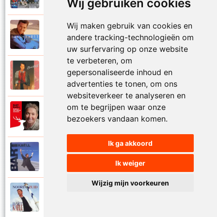
Wij gebruiken cookies
Wij maken gebruik van cookies en
Bart Kaell
1995
andere tracking-technologieën om
Prinses
uw surfervaring op onze website
te verbeteren, om
Bart Kaell
gepersonaliseerde inhoud en
1989
Rosie
advertenties te tonen, om ons
websiteverkeer te analyseren en
om te begrijpen waar onze
Bart Kaell
2012
bezoekers vandaan komen.
Rudolf het gekke rendier
Ik ga akkoord
Bart Kaell
1994
Samen in de zon
Ik weiger
Wijzig mijn voorkeuren
Bart Kaell
1998
Santiano