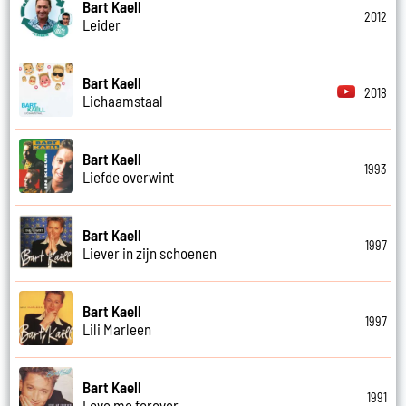
Bart Kaell
2012
Leider
Bart Kaell
2018
Lichaamstaal
Bart Kaell
1993
Liefde overwint
Bart Kaell
1997
Liever in zijn schoenen
Bart Kaell
1997
Lili Marleen
Bart Kaell
1991
Love me forever