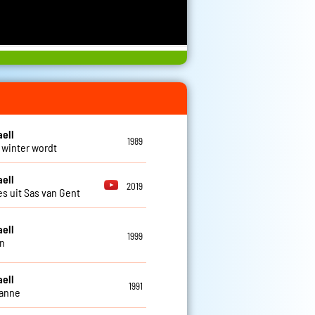
aell
1989
t winter wordt
aell
2019
es uit Sas van Gent
aell
1999
n
aell
1991
zanne