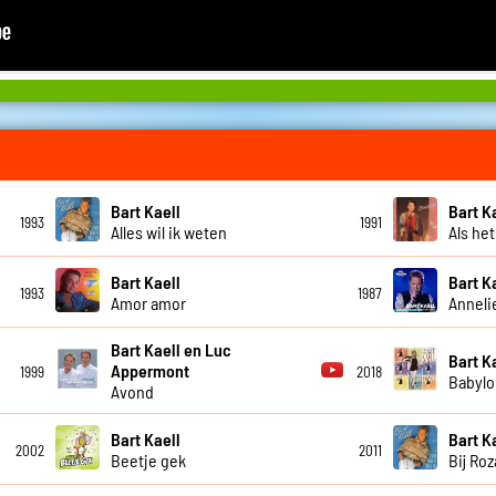
Bart Kaell
Bart K
1993
1991
Alles wil ik weten
Als he
Bart Kaell
Bart K
1993
1987
Amor amor
Anneli
Bart Kaell en Luc
Bart K
Appermont
1999
2018
Babylo
Avond
Bart Kaell
Bart K
2002
2011
Beetje gek
Bij Ro