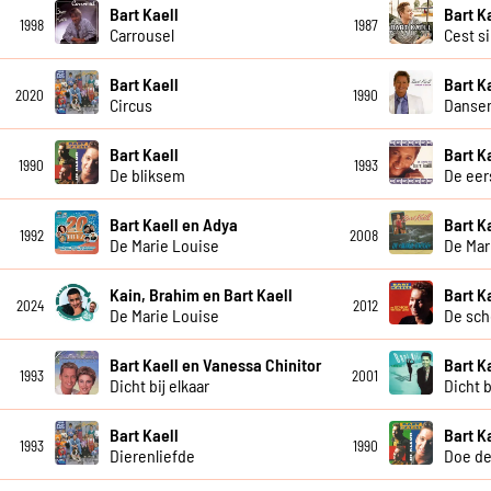
Bart Kaell
Bart K
1998
1987
Carrousel
Cest s
Bart Kaell
Bart K
2020
1990
Circus
Dansen
Bart Kaell
Bart K
1990
1993
De bliksem
De eer
Bart Kaell en Adya
Bart K
1992
2008
De Marie Louise
De Mar
Kain, Brahim en Bart Kaell
Bart K
2024
2012
De Marie Louise
De sch
Bart Kaell en Vanessa Chinitor
Bart K
1993
2001
Dicht bij elkaar
Dicht b
Bart Kaell
Bart K
1993
1990
Dierenliefde
Doe de