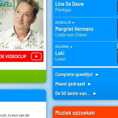
Line De Dauw
Plankgas
dadelijk
►
Margriet Hermans
Liedje voor Chanel
daarna
►
Leki
Leven
Complete speellijst ►
Meest gedraaid ►
De 50 beste van... ►
Muziek opzoeken
inck, is een van de