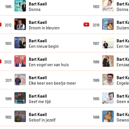
Bart Kaell
Bart K
1985
1993
Donna
Donna 
Bart Kaell
Bart K
2012
2019
Droom in kleuren
Duizen
Bart Kaell
Bart K
1993
1997
Een nieuw begin
Een tw
Bart Kaell
Bart K
2022
1986
Een vogel ver van huis
Eenzaa
Bart Kaell
Bart K
2011
1989
Elke keer een beetje meer
Engele
Bart Kaell
Bart K
1989
1995
Geef me tijd
Geen w
Bart Kaell
Bart K
1992
1988
Geloof in jezelf
Gewoon