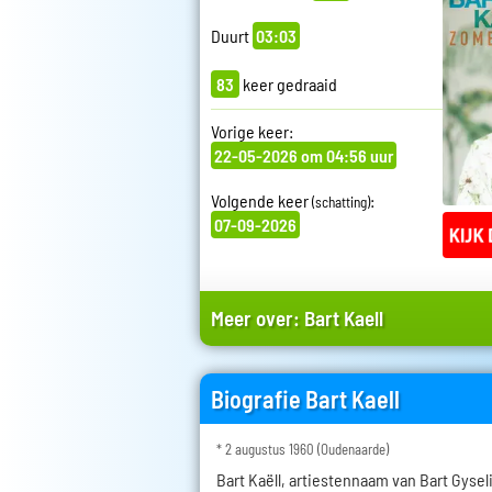
Duurt
03:03
83
keer gedraaid
Vorige keer:
22-05-2026 om 04:56 uur
Volgende keer
:
(schatting)
07-09-2026
Meer over:
Bart Kaell
Biografie Bart Kaell
* 2 augustus 1960 (Oudenaarde)
Bart Kaëll, artiestennaam van Bart Gysel