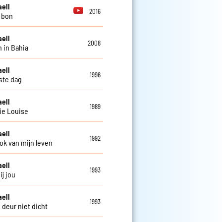
aell
2016
i bon
aell
2008
 in Bahia
aell
1996
ste dag
aell
1989
ie Louise
aell
1992
ok van mijn leven
aell
1993
ij jou
aell
1993
 deur niet dicht