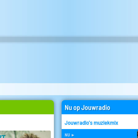
Nu op Jouwradio
Jouwradio's muziekmix
nu
►