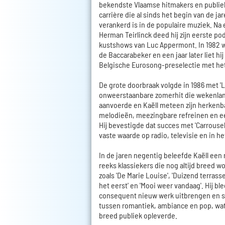
bekendste Vlaamse hitmakers en publie
carrière die al sinds het begin van de ja
verankerd is in de populaire muziek. Na
Herman Teirlinck deed hij zijn eerste po
kustshows van Luc Appermont. In 1982 wo
de Baccarabeker en een jaar later liet hi
Belgische Eurosong-preselectie met he
De grote doorbraak volgde in 1986 met '
onweerstaanbare zomerhit die wekenlang
aanvoerde en Kaëll meteen zijn herkenbar
melodieën, meezingbare refreinen en ee
Hij bevestigde dat succes met 'Carrousel
vaste waarde op radio, televisie en in he
In de jaren negentig beleefde Kaëll een
reeks klassiekers die nog altijd breed
zoals 'De Marie Louise', 'Duizend terrasse
het eerst' en 'Mooi weer vandaag'. Hij b
consequent nieuw werk uitbrengen en 
tussen romantiek, ambiance en pop, wa
breed publiek opleverde.