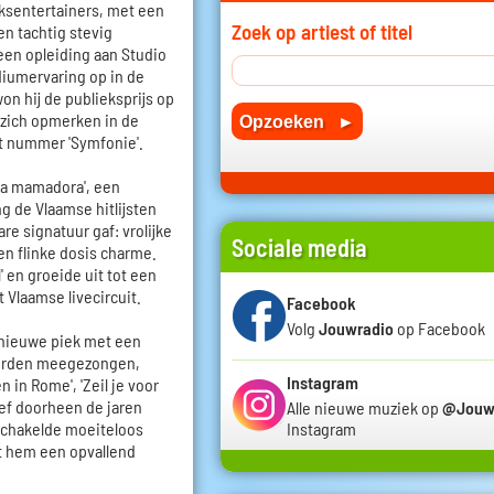
ksentertainers, met een
Zoek op artiest of titel
ren tachtig stevig
 een opleiding aan Studio
diumervaring op in de
n hij de publieksprijs op
j zich opmerken in de
t nummer 'Symfonie'.
La mamadora', een
 de Vlaamse hitlijsten
e signatuur gaf: vrolijke
Sociale media
n flinke dosis charme.
' en groeide uit tot een
t Vlaamse livecircuit.
Facebook
Volg
Jouwradio
op Facebook
 nieuwe piek met een
 worden meegezongen,
Instagram
n in Rome', 'Zeil je voor
leef doorheen de jaren
Alle nieuwe muziek op
@Jouw
Instagram
schakelde moeiteloos
t hem een opvallend