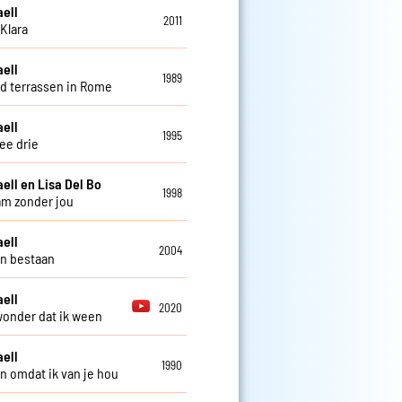
aell
2011
Klara
aell
1989
d terrassen in Rome
aell
1995
ee drie
aell en Lisa Del Bo
1998
m zonder jou
aell
2004
n bestaan
aell
2020
onder dat ik ween
aell
1990
 omdat ik van je hou