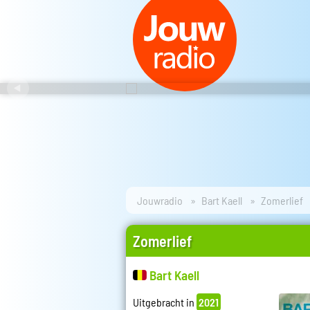
Jouwradio
Bart Kaell
Zomerlief
Zomerlief
Bart Kaell
Uitgebracht in
2021