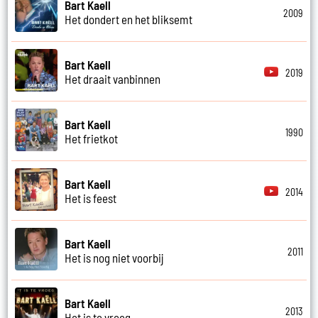
Bart Kaell
2009
Het dondert en het bliksemt
Bart Kaell
2019
Het draait vanbinnen
Bart Kaell
1990
Het frietkot
Bart Kaell
2014
Het is feest
Bart Kaell
2011
Het is nog niet voorbij
Bart Kaell
2013
Het is te vroeg