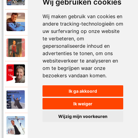
Wij gebruiken cookies
Wij maken gebruik van cookies en
Bart Kaell
1995
andere tracking-technologieën om
Prinses
uw surfervaring op onze website
te verbeteren, om
Bart Kaell
gepersonaliseerde inhoud en
1989
Rosie
advertenties te tonen, om ons
websiteverkeer te analyseren en
om te begrijpen waar onze
Bart Kaell
2012
bezoekers vandaan komen.
Rudolf het gekke rendier
Ik ga akkoord
Bart Kaell
1994
Samen in de zon
Ik weiger
Wijzig mijn voorkeuren
Bart Kaell
1998
Santiano