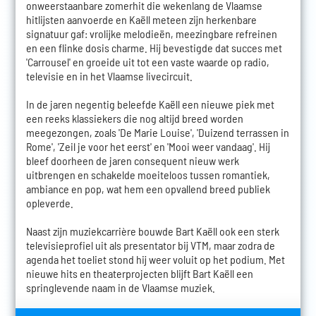
onweerstaanbare zomerhit die wekenlang de Vlaamse
hitlijsten aanvoerde en Kaëll meteen zijn herkenbare
signatuur gaf: vrolijke melodieën, meezingbare refreinen
en een flinke dosis charme. Hij bevestigde dat succes met
'Carrousel' en groeide uit tot een vaste waarde op radio,
televisie en in het Vlaamse livecircuit.
In de jaren negentig beleefde Kaëll een nieuwe piek met
een reeks klassiekers die nog altijd breed worden
meegezongen, zoals 'De Marie Louise', 'Duizend terrassen in
Rome', 'Zeil je voor het eerst' en 'Mooi weer vandaag'. Hij
bleef doorheen de jaren consequent nieuw werk
uitbrengen en schakelde moeiteloos tussen romantiek,
ambiance en pop, wat hem een opvallend breed publiek
opleverde.
Naast zijn muziekcarrière bouwde Bart Kaëll ook een sterk
televisieprofiel uit als presentator bij VTM, maar zodra de
agenda het toeliet stond hij weer voluit op het podium. Met
nieuwe hits en theaterprojecten blijft Bart Kaëll een
springlevende naam in de Vlaamse muziek.