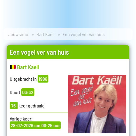
Jouwradio
Bart Kaell
Een vogel ver van huis
Een vogel ver van huis
Bart Kaell
Uitgebracht in
1986
Duurt
03:32
76
keer gedraaid
Vorige keer:
28-07-2026 om 00:25 uur