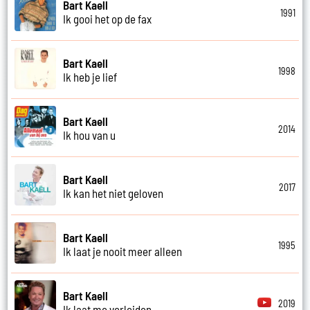
Bart Kaell
1991
Ik gooi het op de fax
Bart Kaell
1998
Ik heb je lief
Bart Kaell
2014
Ik hou van u
Bart Kaell
2017
Ik kan het niet geloven
Bart Kaell
1995
Ik laat je nooit meer alleen
Bart Kaell
2019
Ik laat me verleiden