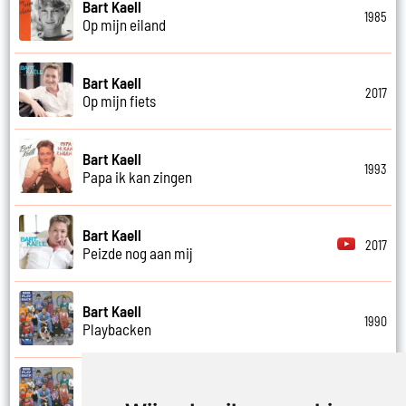
Bart Kaell
1985
Op mijn eiland
Bart Kaell
2017
Op mijn fiets
Bart Kaell
1993
Papa ik kan zingen
Bart Kaell
2017
Peizde nog aan mij
Bart Kaell
1990
Playbacken
Bart Kaell
1990
Popidool