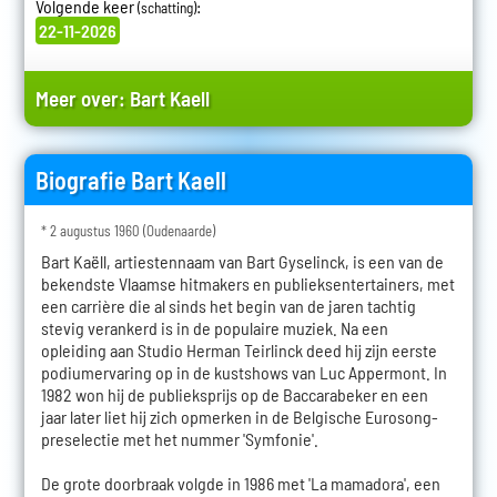
Volgende keer
:
(schatting)
22-11-2026
Meer over:
Bart Kaell
Biografie Bart Kaell
* 2 augustus 1960 (Oudenaarde)
Bart Kaëll, artiestennaam van Bart Gyselinck, is een van de
bekendste Vlaamse hitmakers en publieksentertainers, met
een carrière die al sinds het begin van de jaren tachtig
stevig verankerd is in de populaire muziek. Na een
opleiding aan Studio Herman Teirlinck deed hij zijn eerste
podiumervaring op in de kustshows van Luc Appermont. In
1982 won hij de publieksprijs op de Baccarabeker en een
jaar later liet hij zich opmerken in de Belgische Eurosong-
preselectie met het nummer 'Symfonie'.
De grote doorbraak volgde in 1986 met 'La mamadora', een