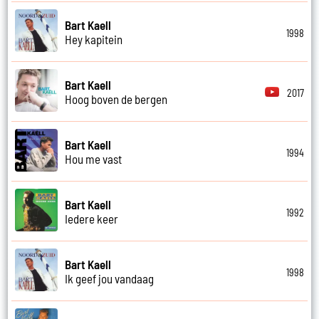
Bart Kaell
1998
Hey kapitein
Bart Kaell
2017
Hoog boven de bergen
Bart Kaell
1994
Hou me vast
Bart Kaell
1992
Iedere keer
Bart Kaell
1998
Ik geef jou vandaag