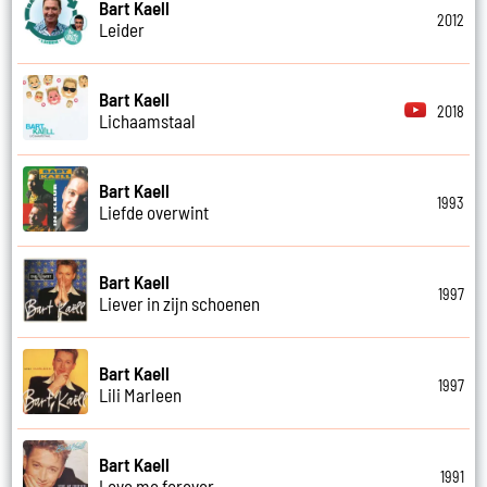
Bart Kaell
2012
Leider
Bart Kaell
2018
Lichaamstaal
Bart Kaell
1993
Liefde overwint
Bart Kaell
1997
Liever in zijn schoenen
Bart Kaell
1997
Lili Marleen
Bart Kaell
1991
Love me forever