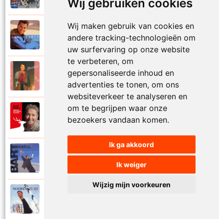
Wij gebruiken cookies
Wij maken gebruik van cookies en
Bart Kaell
1995
andere tracking-technologieën om
Prinses
uw surfervaring op onze website
te verbeteren, om
Bart Kaell
gepersonaliseerde inhoud en
1989
Rosie
advertenties te tonen, om ons
websiteverkeer te analyseren en
om te begrijpen waar onze
Bart Kaell
2012
bezoekers vandaan komen.
Rudolf het gekke rendier
Ik ga akkoord
Bart Kaell
1994
Samen in de zon
Ik weiger
Wijzig mijn voorkeuren
Bart Kaell
1998
Santiano