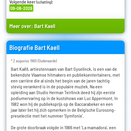
Volgende keer
:
(schatting)
09-08-2026
Meer over:
Bart Kaell
Biografie Bart Kaell
* 2 augustus 1960 (Oudenaarde)
Bart Kaëll, artiestennaam van Bart Gyselinck, is een van de
bekendste Vlaamse hitmakers en publieksentertainers, met
een carrière die al sinds het begin van de jaren tachtig
stevig verankerd is in de populaire muziek. Na een
opleiding aan Studio Herman Teirlinck deed hij zijn eerste
podiumervaring op in de kustshows van Luc Appermont. In
1982 won hij de publieksprijs op de Baccarabeker en een
jaar later liet hij zich opmerken in de Belgische Eurosong-
preselectie met het nummer 'Symfonie'.
De grote doorbraak volgde in 1986 met 'La mamadora', een