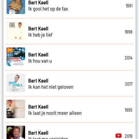
Bart Kaell
1991
Ik gooi het op de fax
Bart Kaell
1998
Ik heb je lief
Bart Kaell
2014
Ik hou van u
Bart Kaell
2017
Ik kan het niet geloven
Bart Kaell
1995
Ik laat je nooit meer alleen
Bart Kaell
2019
Ik laat me verleiden