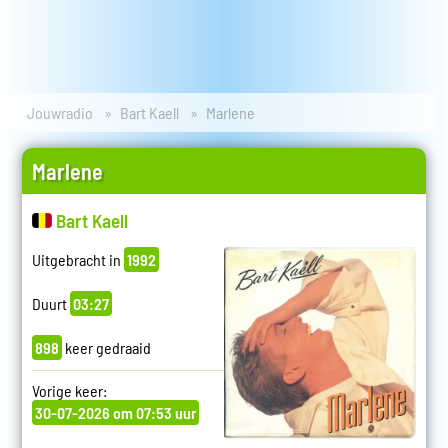
Jouwradio
Bart Kaell
Marlene
Marlene
Bart Kaell
Uitgebracht in
1992
Duurt
03:27
898
keer gedraaid
Vorige keer:
30-07-2026 om 07:53 uur