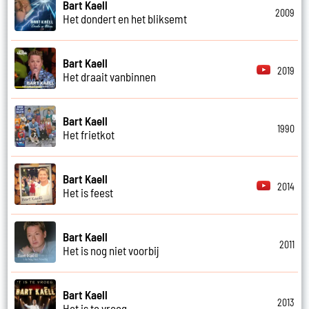
Bart Kaell
2009
Het dondert en het bliksemt
Bart Kaell
2019
Het draait vanbinnen
Bart Kaell
1990
Het frietkot
Bart Kaell
2014
Het is feest
Bart Kaell
2011
Het is nog niet voorbij
Bart Kaell
2013
Het is te vroeg