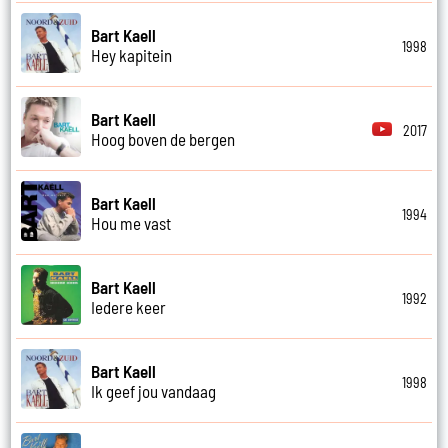
Bart Kaell
1998
Hey kapitein
Bart Kaell
2017
Hoog boven de bergen
Bart Kaell
1994
Hou me vast
Bart Kaell
1992
Iedere keer
Bart Kaell
1998
Ik geef jou vandaag