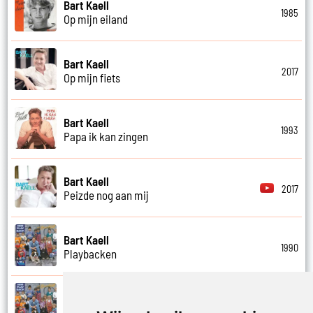
Bart Kaell
1985
Op mijn eiland
Bart Kaell
2017
Op mijn fiets
Bart Kaell
1993
Papa ik kan zingen
Bart Kaell
2017
Peizde nog aan mij
Bart Kaell
1990
Playbacken
Bart Kaell
1990
Popidool