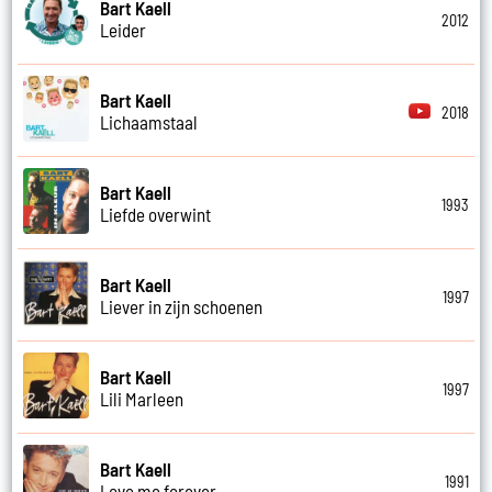
Bart Kaell
2012
Leider
Bart Kaell
2018
Lichaamstaal
Bart Kaell
1993
Liefde overwint
Bart Kaell
1997
Liever in zijn schoenen
Bart Kaell
1997
Lili Marleen
Bart Kaell
1991
Love me forever