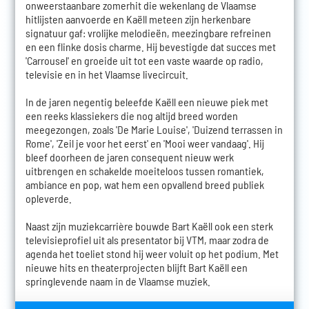
onweerstaanbare zomerhit die wekenlang de Vlaamse
hitlijsten aanvoerde en Kaëll meteen zijn herkenbare
signatuur gaf: vrolijke melodieën, meezingbare refreinen
en een flinke dosis charme. Hij bevestigde dat succes met
'Carrousel' en groeide uit tot een vaste waarde op radio,
televisie en in het Vlaamse livecircuit.
In de jaren negentig beleefde Kaëll een nieuwe piek met
een reeks klassiekers die nog altijd breed worden
meegezongen, zoals 'De Marie Louise', 'Duizend terrassen in
Rome', 'Zeil je voor het eerst' en 'Mooi weer vandaag'. Hij
bleef doorheen de jaren consequent nieuw werk
uitbrengen en schakelde moeiteloos tussen romantiek,
ambiance en pop, wat hem een opvallend breed publiek
opleverde.
Naast zijn muziekcarrière bouwde Bart Kaëll ook een sterk
televisieprofiel uit als presentator bij VTM, maar zodra de
agenda het toeliet stond hij weer voluit op het podium. Met
nieuwe hits en theaterprojecten blijft Bart Kaëll een
springlevende naam in de Vlaamse muziek.