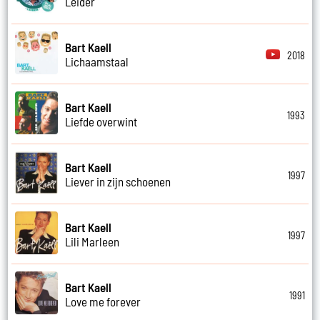
Leider
Bart Kaell
2018
Lichaamstaal
Bart Kaell
1993
Liefde overwint
Bart Kaell
1997
Liever in zijn schoenen
Bart Kaell
1997
Lili Marleen
Bart Kaell
1991
Love me forever