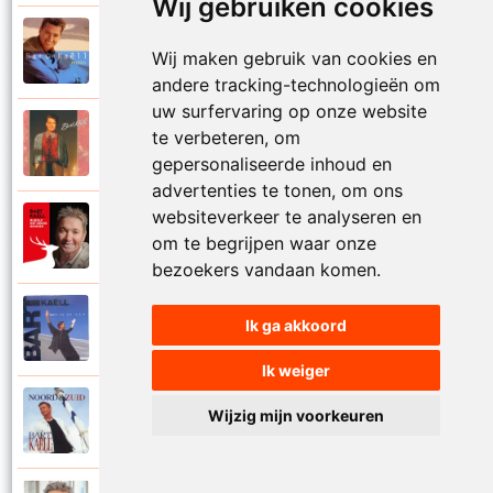
Wij gebruiken cookies
Bart Kaell
1995
Wij maken gebruik van cookies en
Prinses
andere tracking-technologieën om
uw surfervaring op onze website
Bart Kaell
te verbeteren, om
1989
Rosie
gepersonaliseerde inhoud en
advertenties te tonen, om ons
websiteverkeer te analyseren en
Bart Kaell
2012
om te begrijpen waar onze
Rudolf het gekke rendier
bezoekers vandaan komen.
Bart Kaell
Ik ga akkoord
1994
Samen in de zon
Ik weiger
Bart Kaell
Wijzig mijn voorkeuren
1998
Santiano