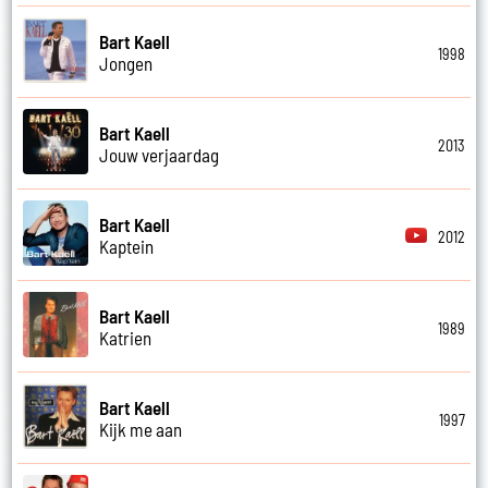
Bart Kaell
1998
Jongen
Bart Kaell
2013
Jouw verjaardag
Bart Kaell
2012
Kaptein
Bart Kaell
1989
Katrien
Bart Kaell
1997
Kijk me aan