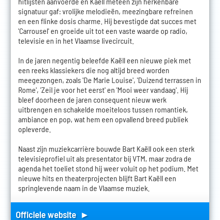
hitlijsten aanvoerde en Kaëll meteen zijn herkenbare
signatuur gaf: vrolijke melodieën, meezingbare refreinen
en een flinke dosis charme. Hij bevestigde dat succes met
'Carrousel' en groeide uit tot een vaste waarde op radio,
televisie en in het Vlaamse livecircuit.
In de jaren negentig beleefde Kaëll een nieuwe piek met
een reeks klassiekers die nog altijd breed worden
meegezongen, zoals 'De Marie Louise', 'Duizend terrassen in
Rome', 'Zeil je voor het eerst' en 'Mooi weer vandaag'. Hij
bleef doorheen de jaren consequent nieuw werk
uitbrengen en schakelde moeiteloos tussen romantiek,
ambiance en pop, wat hem een opvallend breed publiek
opleverde.
Naast zijn muziekcarrière bouwde Bart Kaëll ook een sterk
televisieprofiel uit als presentator bij VTM, maar zodra de
agenda het toeliet stond hij weer voluit op het podium. Met
nieuwe hits en theaterprojecten blijft Bart Kaëll een
springlevende naam in de Vlaamse muziek.
Officiele website ►