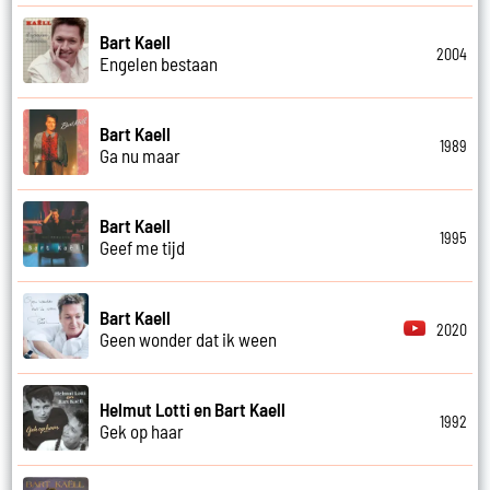
Bart Kaell
2004
Engelen bestaan
Bart Kaell
1989
Ga nu maar
Bart Kaell
1995
Geef me tijd
Bart Kaell
2020
Geen wonder dat ik ween
Helmut Lotti en Bart Kaell
1992
Gek op haar