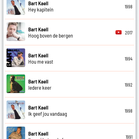
Bart Kaell
1998
Hey kapitein
Bart Kaell
2017
Hoog boven de bergen
Bart Kaell
1994
Hou me vast
Bart Kaell
1992
Iedere keer
Bart Kaell
1998
Ik geef jou vandaag
Bart Kaell
1991