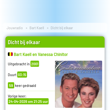
Jouwradio
Bart Kaell
Dicht bij elkaar
Dicht bij elkaar
Bart Kaell en Vanessa Chinitor
Uitgebracht in
2001
Duurt
03:15
59
keer gedraaid
Vorige keer:
24-04-2026 om 21:25 uur