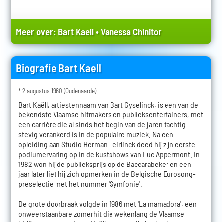
Meer over:
Bart Kaell
•
Vanessa Chinitor
Biografie Bart Kaell
* 2 augustus 1960 (Oudenaarde)
Bart Kaëll, artiestennaam van Bart Gyselinck, is een van de
bekendste Vlaamse hitmakers en publieksentertainers, met
een carrière die al sinds het begin van de jaren tachtig
stevig verankerd is in de populaire muziek. Na een
opleiding aan Studio Herman Teirlinck deed hij zijn eerste
podiumervaring op in de kustshows van Luc Appermont. In
1982 won hij de publieksprijs op de Baccarabeker en een
jaar later liet hij zich opmerken in de Belgische Eurosong-
preselectie met het nummer 'Symfonie'.
De grote doorbraak volgde in 1986 met 'La mamadora', een
onweerstaanbare zomerhit die wekenlang de Vlaamse