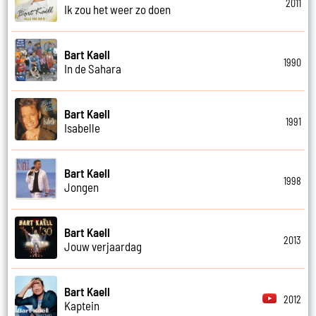
2011
Ik zou het weer zo doen
Bart Kaell
1990
In de Sahara
Bart Kaell
1991
Isabelle
Bart Kaell
1998
Jongen
Bart Kaell
2013
Jouw verjaardag
Bart Kaell
2012
Kaptein