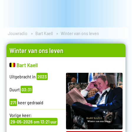
Jouwradio
Bart Kaell
Winter van ons leven
Winter van ons leven
Bart Kaell
Uitgebracht in
2023
Duurt
03:31
271
keer gedraaid
Vorige keer:
29-05-2026 om 13:21 uur