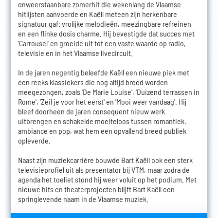
onweerstaanbare zomerhit die wekenlang de Vlaamse
hitlijsten aanvoerde en Kaëll meteen zijn herkenbare
signatuur gaf: vrolijke melodieën, meezingbare refreinen
en een flinke dosis charme. Hij bevestigde dat succes met
'Carrousel' en groeide uit tot een vaste waarde op radio,
televisie en in het Vlaamse livecircuit.
In de jaren negentig beleefde Kaëll een nieuwe piek met
een reeks klassiekers die nog altijd breed worden
meegezongen, zoals 'De Marie Louise', 'Duizend terrassen in
Rome', 'Zeil je voor het eerst' en 'Mooi weer vandaag'. Hij
bleef doorheen de jaren consequent nieuw werk
uitbrengen en schakelde moeiteloos tussen romantiek,
ambiance en pop, wat hem een opvallend breed publiek
opleverde.
Naast zijn muziekcarrière bouwde Bart Kaëll ook een sterk
televisieprofiel uit als presentator bij VTM, maar zodra de
agenda het toeliet stond hij weer voluit op het podium. Met
nieuwe hits en theaterprojecten blijft Bart Kaëll een
springlevende naam in de Vlaamse muziek.