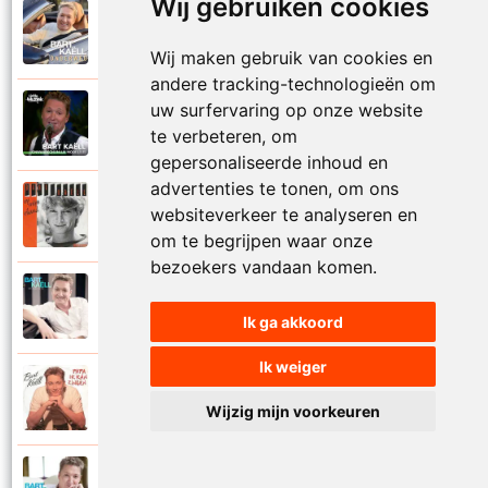
Wij gebruiken cookies
Bart Kaell
2025
Onderweg
Wij maken gebruik van cookies en
andere tracking-technologieën om
uw surfervaring op onze website
Bart Kaell
2019
Onwaarschijnlijk mooi
te verbeteren, om
gepersonaliseerde inhoud en
advertenties te tonen, om ons
Bart Kaell
websiteverkeer te analyseren en
1985
Op mijn eiland
om te begrijpen waar onze
bezoekers vandaan komen.
Bart Kaell
2017
Op mijn fiets
Ik ga akkoord
Ik weiger
Bart Kaell
1993
Papa ik kan zingen
Wijzig mijn voorkeuren
Bart Kaell