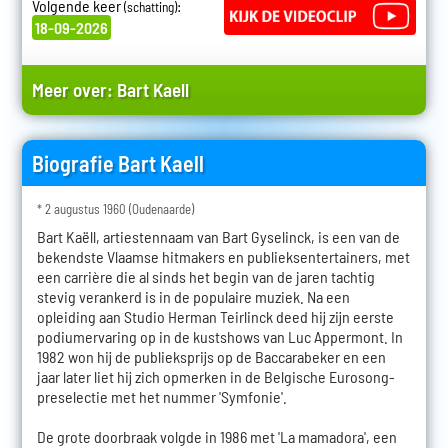
Volgende keer
:
(schatting)
18-09-2026
Meer over:
Bart Kaell
Biografie Bart Kaell
* 2 augustus 1960 (Oudenaarde)
Bart Kaëll, artiestennaam van Bart Gyselinck, is een van de
bekendste Vlaamse hitmakers en publieksentertainers, met
een carrière die al sinds het begin van de jaren tachtig
stevig verankerd is in de populaire muziek. Na een
opleiding aan Studio Herman Teirlinck deed hij zijn eerste
podiumervaring op in de kustshows van Luc Appermont. In
1982 won hij de publieksprijs op de Baccarabeker en een
jaar later liet hij zich opmerken in de Belgische Eurosong-
preselectie met het nummer 'Symfonie'.
De grote doorbraak volgde in 1986 met 'La mamadora', een