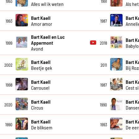
1993
1991
Alles wil ik weten
Als he
Bart Kaell
Bart K
1993
1987
Amor amor
Anneli
Bart Kaell en Luc
Bart K
Appermont
1999
2018
Babylo
Avond
Bart Kaell
Bart K
2002
2011
Beetje gek
Bij Ro
Bart Kaell
Bart K
1998
1987
Carrousel
Cest s
Bart Kaell
Bart K
2020
1990
Circus
Dansen
Bart Kaell
Bart K
1990
1993
De bliksem
De eer