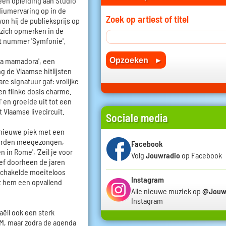
 een opleiding aan Studio
diumervaring op in de
Zoek op artiest of titel
n hij de publieksprijs op
j zich opmerken in de
t nummer 'Symfonie'.
La mamadora', een
 de Vlaamse hitlijsten
e signatuur gaf: vrolijke
n flinke dosis charme.
' en groeide uit tot een
t Vlaamse livecircuit.
Sociale media
 nieuwe piek met een
 worden meegezongen,
Facebook
n in Rome', 'Zeil je voor
Volg
Jouwradio
op Facebook
leef doorheen de jaren
schakelde moeiteloos
Instagram
t hem een opvallend
Alle nieuwe muziek op
@Jouw
Instagram
aëll ook een sterk
VTM, maar zodra de agenda