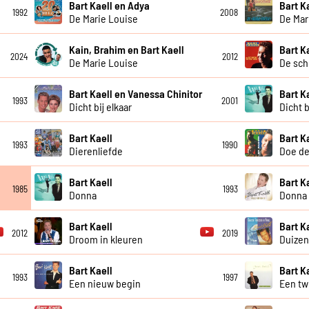
Bart Kaell en Adya
Bart K
1992
2008
De Marie Louise
De Mar
Kain, Brahim en Bart Kaell
Bart K
2024
2012
De Marie Louise
De sch
Bart Kaell en Vanessa Chinitor
Bart K
1993
2001
Dicht bij elkaar
Dicht b
Bart Kaell
Bart K
1993
1990
Dierenliefde
Doe de
Bart Kaell
Bart K
1985
1993
Donna
Donna 
Bart Kaell
Bart K
2012
2019
Droom in kleuren
Duizen
Bart Kaell
Bart K
1993
1997
Een nieuw begin
Een tw