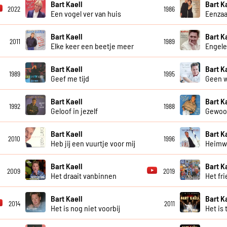
Bart Kaell
Bart K
2022
1986
Een vogel ver van huis
Eenzaa
Bart Kaell
Bart K
2011
1989
Elke keer een beetje meer
Engele
Bart Kaell
Bart K
1989
1995
Geef me tijd
Geen w
Bart Kaell
Bart K
1992
1988
Geloof in jezelf
Gewoon
Bart Kaell
Bart K
2010
1996
Heb jij een vuurtje voor mij
Heimw
Bart Kaell
Bart K
2009
2019
Het draait vanbinnen
Het fri
Bart Kaell
Bart K
2014
2011
Het is nog niet voorbij
Het is 