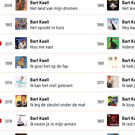
Bart Kaell
Bart K
2006
1989
Het land van mijn dromen
Het lev
Bart Kaell
Bart K
1993
1990
Het spookt in huis
Hey ka
Bart Kaell
Bart K
2017
1994
Hou me vast
Iedere
Bart Kaell
Bart K
1998
1991
Ik gooi het op de fax
Ik heb 
Bart Kaell
Bart K
2014
2017
Ik kan het niet geloven
Ik laat
Bart Kaell
Bart K
2019
1997
Ik leg de sleutel onder de mat
Ik loop
Bart Kaell
Bart K
2019
1993
Ik neem je in mijn armen
Ik red