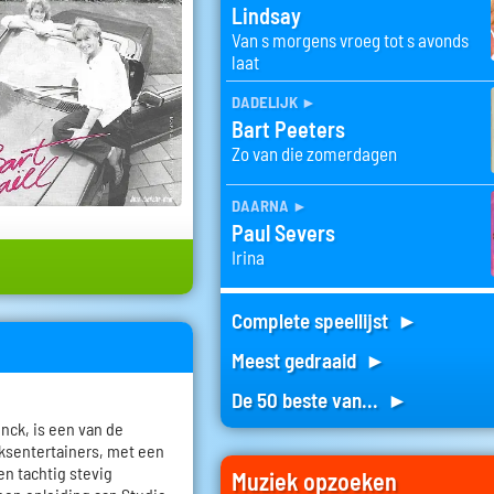
Lindsay
Van s morgens vroeg tot s avonds
laat
dadelijk
►
Bart Peeters
Zo van die zomerdagen
daarna
►
Paul Severs
Irina
Complete speellijst ►
Meest gedraaid ►
De 50 beste van... ►
inck, is een van de
ksentertainers, met een
ren tachtig stevig
Muziek opzoeken