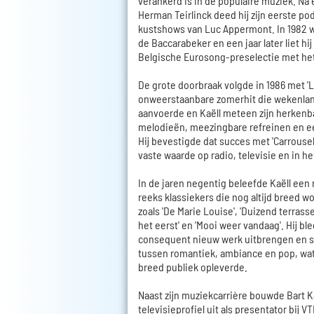
verankerd is in de populaire muziek. Na
Herman Teirlinck deed hij zijn eerste po
kustshows van Luc Appermont. In 1982 wo
de Baccarabeker en een jaar later liet hi
Belgische Eurosong-preselectie met he
De grote doorbraak volgde in 1986 met '
onweerstaanbare zomerhit die wekenlang
aanvoerde en Kaëll meteen zijn herkenbar
melodieën, meezingbare refreinen en ee
Hij bevestigde dat succes met 'Carrousel
vaste waarde op radio, televisie en in he
In de jaren negentig beleefde Kaëll een
reeks klassiekers die nog altijd breed
zoals 'De Marie Louise', 'Duizend terrasse
het eerst' en 'Mooi weer vandaag'. Hij b
consequent nieuw werk uitbrengen en 
tussen romantiek, ambiance en pop, wa
breed publiek opleverde.
Naast zijn muziekcarrière bouwde Bart K
televisieprofiel uit als presentator bij 