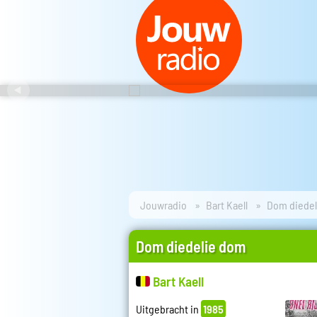
Jouwradio
Bart Kaell
Dom diede
Dom diedelie dom
Bart Kaell
Uitgebracht in
1985