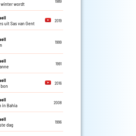
1989
t winter wordt
aell
2019
es uit Sas van Gent
aell
1999
n
aell
1991
zanne
aell
2016
i bon
aell
2008
 in Bahia
aell
1996
ste dag