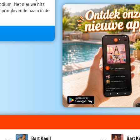
 podium. Met nieuwe hits
n springlevende naam in de
Bart Kaell
Bart K