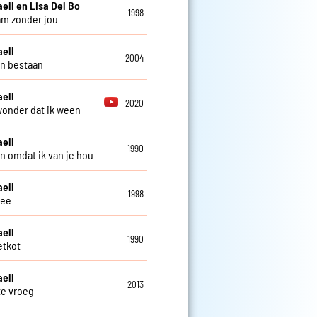
aell en Lisa Del Bo
1998
m zonder jou
aell
2004
n bestaan
aell
2020
onder dat ik ween
aell
1990
 omdat ik van je hou
aell
1998
ee
aell
1990
etkot
aell
2013
te vroeg