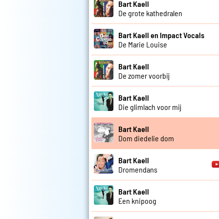
Bart Kaell
De grote kathedralen
Bart Kaell en Impact Vocals
De Marie Louise
Bart Kaell
De zomer voorbij
Bart Kaell
Die glimlach voor mij
Bart Kaell
Dom diedelie dom
Bart Kaell
Dromendans
Bart Kaell
Een knipoog