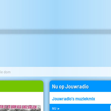
lie dom
Nu op Jouwradio
Jouwradio's muziekmix
nu
►