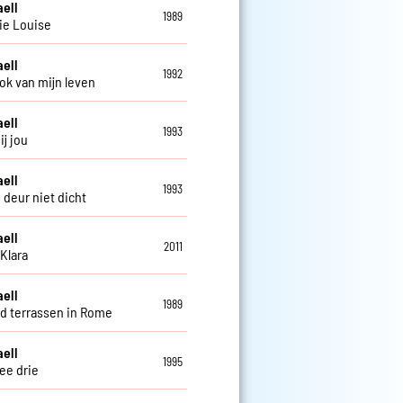
aell
1989
ie Louise
aell
1992
ok van mijn leven
aell
1993
ij jou
aell
1993
 deur niet dicht
aell
2011
Klara
aell
1989
d terrassen in Rome
aell
1995
ee drie