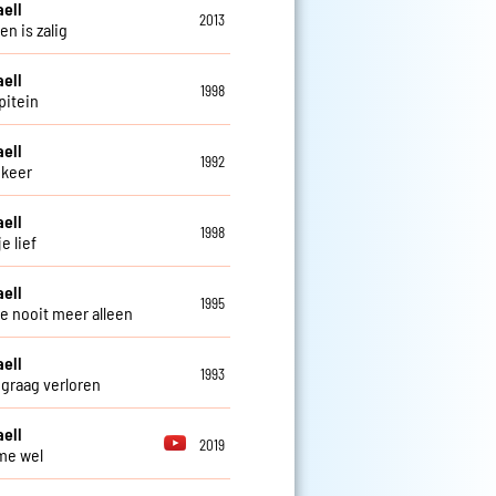
aell
2013
en is zalig
aell
1998
pitein
aell
1992
 keer
aell
1998
je lief
aell
1995
 je nooit meer alleen
aell
1993
 graag verloren
aell
2019
 me wel