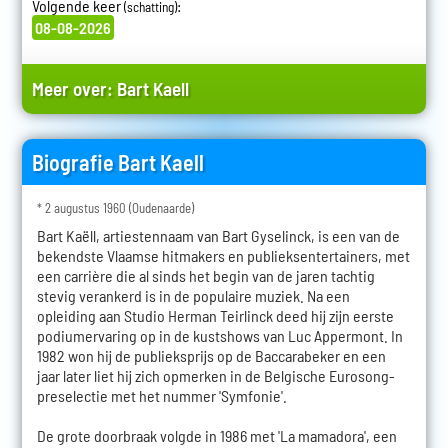
Volgende keer
:
(schatting)
08-08-2026
Meer over:
Bart Kaell
Biografie Bart Kaell
* 2 augustus 1960 (Oudenaarde)
Bart Kaëll, artiestennaam van Bart Gyselinck, is een van de
bekendste Vlaamse hitmakers en publieksentertainers, met
een carrière die al sinds het begin van de jaren tachtig
stevig verankerd is in de populaire muziek. Na een
opleiding aan Studio Herman Teirlinck deed hij zijn eerste
podiumervaring op in de kustshows van Luc Appermont. In
1982 won hij de publieksprijs op de Baccarabeker en een
jaar later liet hij zich opmerken in de Belgische Eurosong-
preselectie met het nummer 'Symfonie'.
De grote doorbraak volgde in 1986 met 'La mamadora', een