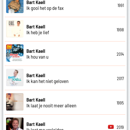
Bart Kaell
1991
Ik gooi het op de fax
Bart Kaell
1998
Ik heb je lief
Bart Kaell
2014
Ik hou van u
Bart Kaell
2017
Ik kan het niet geloven
Bart Kaell
1995
Ik laat je nooit meer alleen
Bart Kaell
2019
Ik laat me verleiden