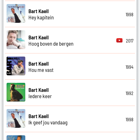
Bart Kaell
1998
Hey kapitein
Bart Kaell
2017
Hoog boven de bergen
Bart Kaell
1994
Hou me vast
Bart Kaell
1992
Iedere keer
Bart Kaell
1998
Ik geef jou vandaag