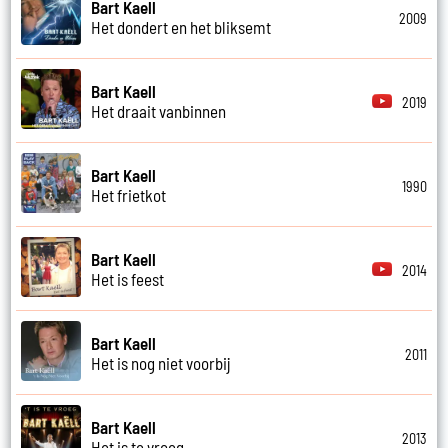
Bart Kaell
2009
Het dondert en het bliksemt
Bart Kaell
2019
Het draait vanbinnen
Bart Kaell
1990
Het frietkot
Bart Kaell
2014
Het is feest
Bart Kaell
2011
Het is nog niet voorbij
Bart Kaell
2013
Het is te vroeg