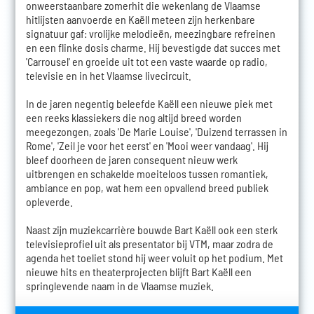
onweerstaanbare zomerhit die wekenlang de Vlaamse
hitlijsten aanvoerde en Kaëll meteen zijn herkenbare
signatuur gaf: vrolijke melodieën, meezingbare refreinen
en een flinke dosis charme. Hij bevestigde dat succes met
'Carrousel' en groeide uit tot een vaste waarde op radio,
televisie en in het Vlaamse livecircuit.
In de jaren negentig beleefde Kaëll een nieuwe piek met
een reeks klassiekers die nog altijd breed worden
meegezongen, zoals 'De Marie Louise', 'Duizend terrassen in
Rome', 'Zeil je voor het eerst' en 'Mooi weer vandaag'. Hij
bleef doorheen de jaren consequent nieuw werk
uitbrengen en schakelde moeiteloos tussen romantiek,
ambiance en pop, wat hem een opvallend breed publiek
opleverde.
Naast zijn muziekcarrière bouwde Bart Kaëll ook een sterk
televisieprofiel uit als presentator bij VTM, maar zodra de
agenda het toeliet stond hij weer voluit op het podium. Met
nieuwe hits en theaterprojecten blijft Bart Kaëll een
springlevende naam in de Vlaamse muziek.