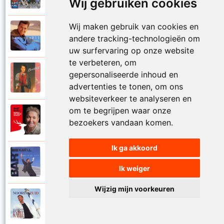
Wij gebruiken cookies
Wij maken gebruik van cookies en
Bart Kaell
1995
andere tracking-technologieën om
Prinses
uw surfervaring op onze website
te verbeteren, om
Bart Kaell
gepersonaliseerde inhoud en
1989
Rosie
advertenties te tonen, om ons
websiteverkeer te analyseren en
om te begrijpen waar onze
Bart Kaell
2012
bezoekers vandaan komen.
Rudolf het gekke rendier
Ik ga akkoord
Bart Kaell
1994
Samen in de zon
Ik weiger
Wijzig mijn voorkeuren
Bart Kaell
1998
Santiano