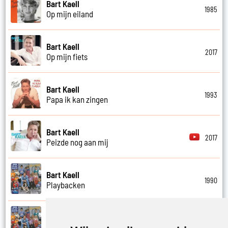
Bart Kaell
1985
Op mijn eiland
Bart Kaell
2017
Op mijn fiets
Bart Kaell
1993
Papa ik kan zingen
Bart Kaell
2017
Peizde nog aan mij
Bart Kaell
1990
Playbacken
Bart Kaell
1990
Popidool