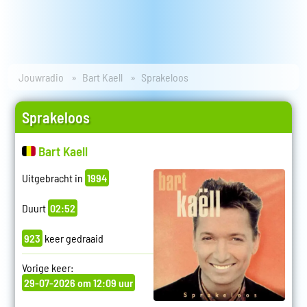
Jouwradio
Bart Kaell
Sprakeloos
Sprakeloos
Bart Kaell
Uitgebracht in
1994
Duurt
02:52
923
keer gedraaid
Vorige keer:
29-07-2026 om 12:09 uur