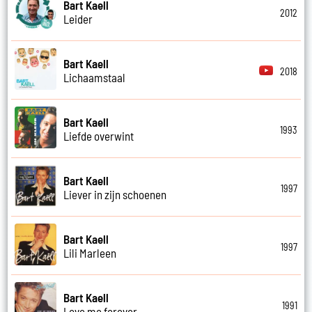
Bart Kaell
2012
Leider
Bart Kaell
2018
Lichaamstaal
Bart Kaell
1993
Liefde overwint
Bart Kaell
1997
Liever in zijn schoenen
Bart Kaell
1997
Lili Marleen
Bart Kaell
1991
Love me forever