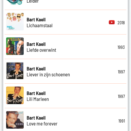
Leider
Bart Kaell
2018
Lichaamstaal
Bart Kaell
1993
Liefde overwint
Bart Kaell
1997
Liever in zijn schoenen
Bart Kaell
1997
Lili Marleen
Bart Kaell
1991
Love me forever