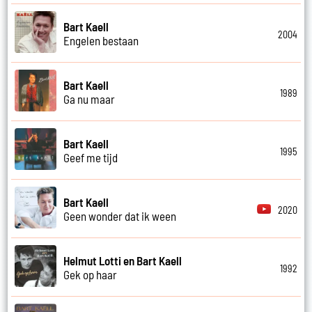
Bart Kaell
2004
Engelen bestaan
Bart Kaell
1989
Ga nu maar
Bart Kaell
1995
Geef me tijd
Bart Kaell
2020
Geen wonder dat ik ween
Helmut Lotti en Bart Kaell
1992
Gek op haar