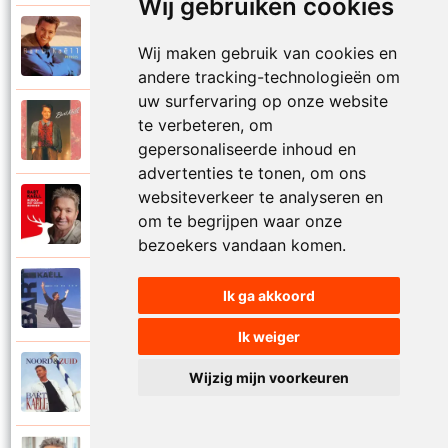
Wij gebruiken cookies
Bart Kaell
1995
Wij maken gebruik van cookies en
Prinses
andere tracking-technologieën om
uw surfervaring op onze website
Bart Kaell
te verbeteren, om
1989
Rosie
gepersonaliseerde inhoud en
advertenties te tonen, om ons
websiteverkeer te analyseren en
Bart Kaell
2012
om te begrijpen waar onze
Rudolf het gekke rendier
bezoekers vandaan komen.
Bart Kaell
Ik ga akkoord
1994
Samen in de zon
Ik weiger
Bart Kaell
Wijzig mijn voorkeuren
1998
Santiano