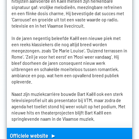
hitlijsten aanvoerde en Kaëll meteen zijn herkenbare
signatuur gaf: vrolijke melodieën, meezingbare refreinen
en een flinke dosis charme. Hij bevestigde dat succes met
'Carrousel' en groeide uit tot een vaste waarde op radio,
televisie en in het Vlaamse livecircuit.
In de jaren negentig beleefde Kaëll een nieuwe piek met
een reeks klassiekers die nog altijd breed worden
meegezongen, zoals 'De Marie Louise', 'Duizend terrassen in
Rome', 'Zeil je voor het eerst' en 'Mooi weer vandaag'. Hij
bleef doorheen de jaren consequent nieuw werk
uitbrengen en schakelde moeiteloos tussen romantiek,
ambiance en pop, wat hem een opvallend breed publiek
opleverde.
Naast zijn muziekcarrière bouwde Bart Kaëll ook een sterk
televisieprofiel uit als presentator bij VTM, maar zodra de
agenda het toeliet stond hij weer voluit op het podium. Met
nieuwe hits en theaterprojecten blijft Bart Kaëll een
springlevende naam in de Vlaamse muziek.
Officiele website ►