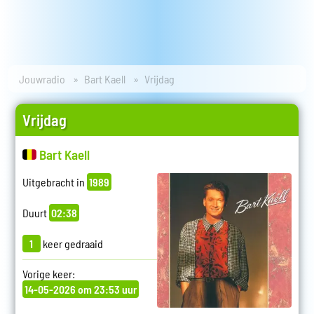
Jouwradio
Bart Kaell
Vrijdag
Vrijdag
Bart Kaell
Uitgebracht in
1989
Duurt
02:38
1
keer gedraaid
Vorige keer:
14-05-2026 om 23:53 uur