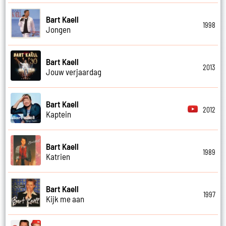
Bart Kaell
1998
Jongen
Bart Kaell
2013
Jouw verjaardag
Bart Kaell
2012
Kaptein
Bart Kaell
1989
Katrien
Bart Kaell
1997
Kijk me aan