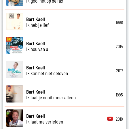
Ik gooi het op de fax
Bart Kaell
1998
Ik heb je lief
Bart Kaell
2014
Ik hou van u
Bart Kaell
2017
Ik kan het niet geloven
Bart Kaell
1995
Ik laat je nooit meer alleen
Bart Kaell
2019
Ik laat me verleiden