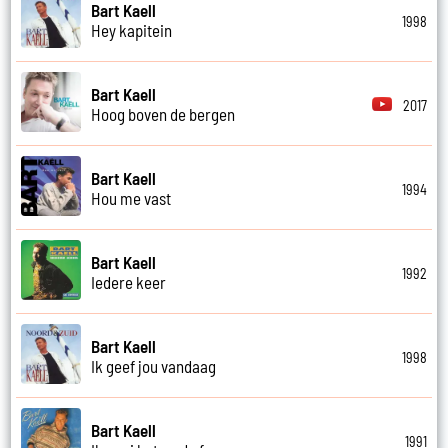
Bart Kaell
1998
Hey kapitein
Bart Kaell
2017
Hoog boven de bergen
Bart Kaell
1994
Hou me vast
Bart Kaell
1992
Iedere keer
Bart Kaell
1998
Ik geef jou vandaag
Bart Kaell
1991