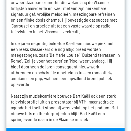
onweerstaanbare zomerhit die wekenlang de Vlaamse
hitlijsten aanvoerde en Kaëll meteen zijn herkenbare
signatuur gaf: vrolijke melodieën, meezingbare refreinen
en een flinke dosis charme. Hij bevestigde dat succes met
'Carrousel' en groeide uit tot een vaste waarde op radio,
televisie en in het Vlaamse livecircuit.
In de jaren negentig beleefde Kaëll een nieuwe piek met
een reeks klassiekers die nog altijd breed worden
meegezongen, zoals 'De Marie Louise', 'Duizend terrassen in
Rome', 'Zeil je voor het eerst' en 'Mooi weer vandaag'. Hij
bleef doorheen de jaren consequent nieuw werk
uitbrengen en schakelde moeiteloos tussen romantiek,
ambiance en pop, wat hem een opvallend breed publiek
opleverde.
Naast zijn muziekcarrière bouwde Bart Kaëll ook een sterk
televisieprofiel uit als presentator bij VTM, maar zodra de
agenda het toeliet stond hij weer voluit op het podium. Met
nieuwe hits en theaterprojecten blijft Bart Kaëll een
springlevende naam in de Vlaamse muziek.