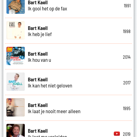
Bart Kaell
1991
Ik gooi het op de fax
Bart Kaell
1998
Ik heb je lief
Bart Kaell
2014
Ik hou van u
Bart Kaell
2017
Ik kan het niet geloven
Bart Kaell
1995
Ik laat je nooit meer alleen
Bart Kaell
2019
Ik laat me verleiden