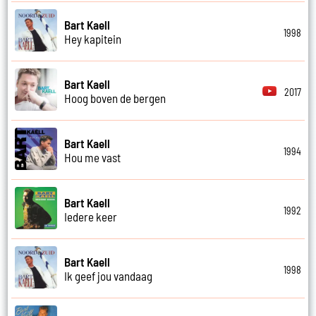
Bart Kaell
1998
Hey kapitein
Bart Kaell
2017
Hoog boven de bergen
Bart Kaell
1994
Hou me vast
Bart Kaell
1992
Iedere keer
Bart Kaell
1998
Ik geef jou vandaag