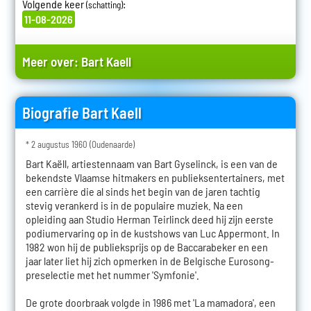
Volgende keer
:
(schatting)
11-08-2026
Meer over:
Bart Kaell
Biografie Bart Kaell
* 2 augustus 1960 (Oudenaarde)
Bart Kaëll, artiestennaam van Bart Gyselinck, is een van de
bekendste Vlaamse hitmakers en publieksentertainers, met
een carrière die al sinds het begin van de jaren tachtig
stevig verankerd is in de populaire muziek. Na een
opleiding aan Studio Herman Teirlinck deed hij zijn eerste
podiumervaring op in de kustshows van Luc Appermont. In
1982 won hij de publieksprijs op de Baccarabeker en een
jaar later liet hij zich opmerken in de Belgische Eurosong-
preselectie met het nummer 'Symfonie'.
De grote doorbraak volgde in 1986 met 'La mamadora', een