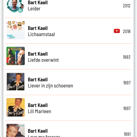
Bart Kaell
2012
Leider
Bart Kaell
2018
Lichaamstaal
Bart Kaell
1993
Liefde overwint
Bart Kaell
1997
Liever in zijn schoenen
Bart Kaell
1997
Lili Marleen
Bart Kaell
1991
Love me forever