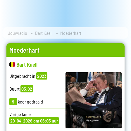
Jouwradio
Bart Kaell
Moederhart
Moederhart
Bart Kaell
Uitgebracht in
2023
Duurt
03:02
9
keer gedraaid
Vorige keer:
29-04-2026 om 06:05 uur