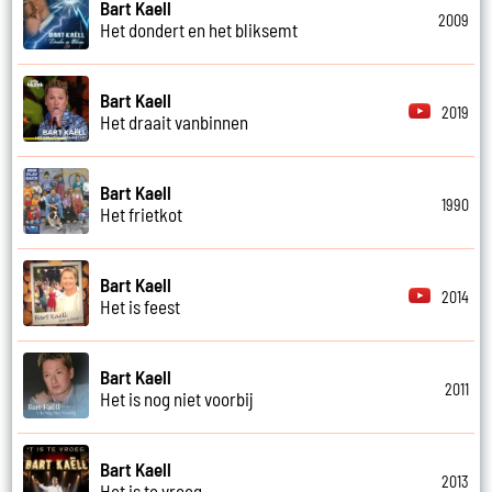
Bart Kaell
2009
Het dondert en het bliksemt
Bart Kaell
2019
Het draait vanbinnen
Bart Kaell
1990
Het frietkot
Bart Kaell
2014
Het is feest
Bart Kaell
2011
Het is nog niet voorbij
Bart Kaell
2013
Het is te vroeg