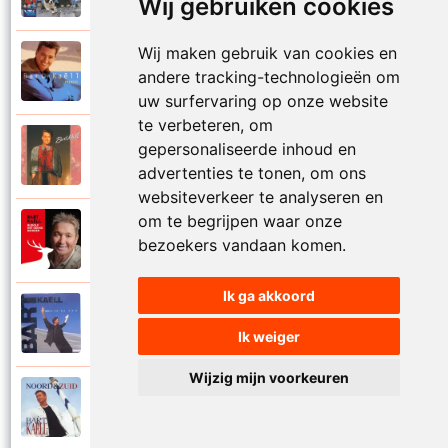
Wij gebruiken cookies
Wij maken gebruik van cookies en
Bart Kaell
1995
andere tracking-technologieën om
Prinses
uw surfervaring op onze website
te verbeteren, om
Bart Kaell
gepersonaliseerde inhoud en
1989
Rosie
advertenties te tonen, om ons
websiteverkeer te analyseren en
om te begrijpen waar onze
Bart Kaell
2012
bezoekers vandaan komen.
Rudolf het gekke rendier
Ik ga akkoord
Bart Kaell
1994
Samen in de zon
Ik weiger
Wijzig mijn voorkeuren
Bart Kaell
1998
Santiano