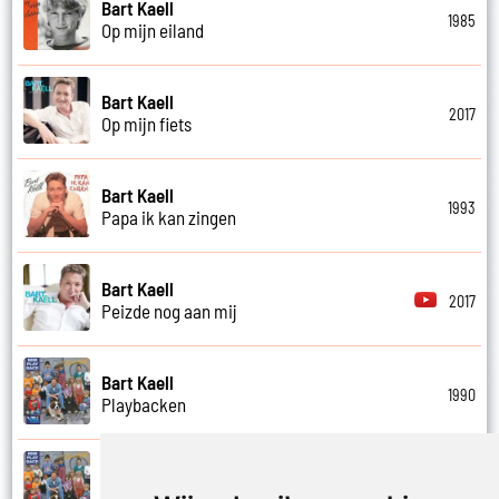
Bart Kaell
1985
Op mijn eiland
Bart Kaell
2017
Op mijn fiets
Bart Kaell
1993
Papa ik kan zingen
Bart Kaell
2017
Peizde nog aan mij
Bart Kaell
1990
Playbacken
Bart Kaell
1990
Popidool