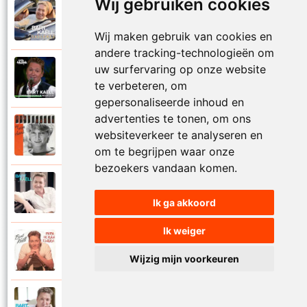
Wij gebruiken cookies
Bart Kaell
2025
Onderweg
Wij maken gebruik van cookies en
andere tracking-technologieën om
uw surfervaring op onze website
Bart Kaell
2019
Onwaarschijnlijk mooi
te verbeteren, om
gepersonaliseerde inhoud en
advertenties te tonen, om ons
Bart Kaell
websiteverkeer te analyseren en
1985
Op mijn eiland
om te begrijpen waar onze
bezoekers vandaan komen.
Bart Kaell
2017
Op mijn fiets
Ik ga akkoord
Ik weiger
Bart Kaell
1993
Papa ik kan zingen
Wijzig mijn voorkeuren
Bart Kaell