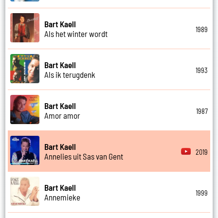
Bart Kaell
1989
Als het winter wordt
Bart Kaell
1993
Als ik terugdenk
Bart Kaell
1987
Amor amor
Bart Kaell
2019
Annelies uit Sas van Gent
Bart Kaell
1999
Annemieke