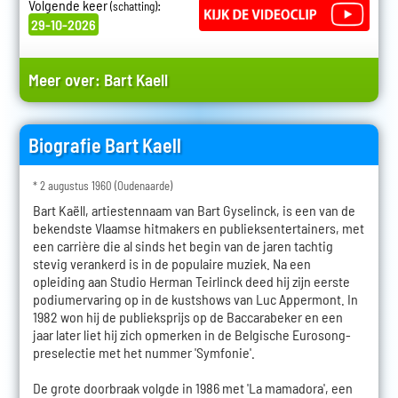
Volgende keer
:
(schatting)
29-10-2026
Meer over:
Bart Kaell
Biografie Bart Kaell
* 2 augustus 1960 (Oudenaarde)
Bart Kaëll, artiestennaam van Bart Gyselinck, is een van de
bekendste Vlaamse hitmakers en publieksentertainers, met
een carrière die al sinds het begin van de jaren tachtig
stevig verankerd is in de populaire muziek. Na een
opleiding aan Studio Herman Teirlinck deed hij zijn eerste
podiumervaring op in de kustshows van Luc Appermont. In
1982 won hij de publieksprijs op de Baccarabeker en een
jaar later liet hij zich opmerken in de Belgische Eurosong-
preselectie met het nummer 'Symfonie'.
De grote doorbraak volgde in 1986 met 'La mamadora', een