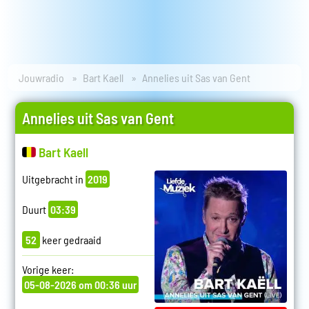
Jouwradio
Bart Kaell
Annelies uit Sas van Gent
Annelies uit Sas van Gent
Bart Kaell
Uitgebracht in
2019
Duurt
03:39
52
keer gedraaid
Vorige keer:
05-08-2026 om 00:36 uur