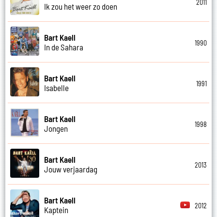
2011
Ik zou het weer zo doen
Bart Kaell
1990
In de Sahara
Bart Kaell
1991
Isabelle
Bart Kaell
1998
Jongen
Bart Kaell
2013
Jouw verjaardag
Bart Kaell
2012
Kaptein