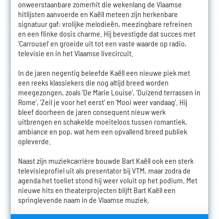
onweerstaanbare zomerhit die wekenlang de Vlaamse
hitlijsten aanvoerde en Kaëll meteen zijn herkenbare
signatuur gaf: vrolijke melodieën, meezingbare refreinen
en een flinke dosis charme. Hij bevestigde dat succes met
'Carrousel' en groeide uit tot een vaste waarde op radio,
televisie en in het Vlaamse livecircuit.
In de jaren negentig beleefde Kaëll een nieuwe piek met
een reeks klassiekers die nog altijd breed worden
meegezongen, zoals 'De Marie Louise', 'Duizend terrassen in
Rome', 'Zeil je voor het eerst' en 'Mooi weer vandaag'. Hij
bleef doorheen de jaren consequent nieuw werk
uitbrengen en schakelde moeiteloos tussen romantiek,
ambiance en pop, wat hem een opvallend breed publiek
opleverde.
Naast zijn muziekcarrière bouwde Bart Kaëll ook een sterk
televisieprofiel uit als presentator bij VTM, maar zodra de
agenda het toeliet stond hij weer voluit op het podium. Met
nieuwe hits en theaterprojecten blijft Bart Kaëll een
springlevende naam in de Vlaamse muziek.