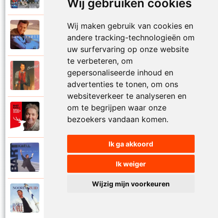
Wij gebruiken cookies
Wij maken gebruik van cookies en
Bart Kaell
1995
andere tracking-technologieën om
Prinses
uw surfervaring op onze website
te verbeteren, om
Bart Kaell
gepersonaliseerde inhoud en
1989
Rosie
advertenties te tonen, om ons
websiteverkeer te analyseren en
om te begrijpen waar onze
Bart Kaell
2012
bezoekers vandaan komen.
Rudolf het gekke rendier
Ik ga akkoord
Bart Kaell
1994
Samen in de zon
Ik weiger
Wijzig mijn voorkeuren
Bart Kaell
1998
Santiano