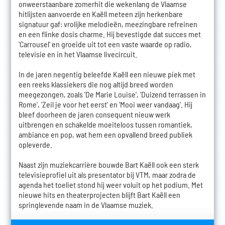
onweerstaanbare zomerhit die wekenlang de Vlaamse
hitlijsten aanvoerde en Kaëll meteen zijn herkenbare
signatuur gaf: vrolijke melodieën, meezingbare refreinen
en een flinke dosis charme. Hij bevestigde dat succes met
'Carrousel' en groeide uit tot een vaste waarde op radio,
televisie en in het Vlaamse livecircuit.
In de jaren negentig beleefde Kaëll een nieuwe piek met
een reeks klassiekers die nog altijd breed worden
meegezongen, zoals 'De Marie Louise', 'Duizend terrassen in
Rome', 'Zeil je voor het eerst' en 'Mooi weer vandaag'. Hij
bleef doorheen de jaren consequent nieuw werk
uitbrengen en schakelde moeiteloos tussen romantiek,
ambiance en pop, wat hem een opvallend breed publiek
opleverde.
Naast zijn muziekcarrière bouwde Bart Kaëll ook een sterk
televisieprofiel uit als presentator bij VTM, maar zodra de
agenda het toeliet stond hij weer voluit op het podium. Met
nieuwe hits en theaterprojecten blijft Bart Kaëll een
springlevende naam in de Vlaamse muziek.