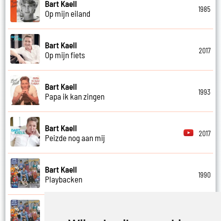
Bart Kaell
1985
Op mijn eiland
Bart Kaell
2017
Op mijn fiets
Bart Kaell
1993
Papa ik kan zingen
Bart Kaell
2017
Peizde nog aan mij
Bart Kaell
1990
Playbacken
Bart Kaell
1990
Popidool