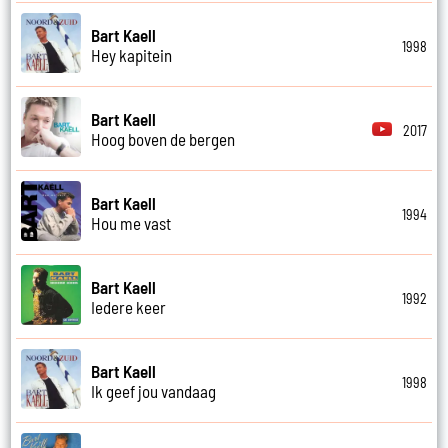
Bart Kaell
1998
Hey kapitein
Bart Kaell
2017
Hoog boven de bergen
Bart Kaell
1994
Hou me vast
Bart Kaell
1992
Iedere keer
Bart Kaell
1998
Ik geef jou vandaag