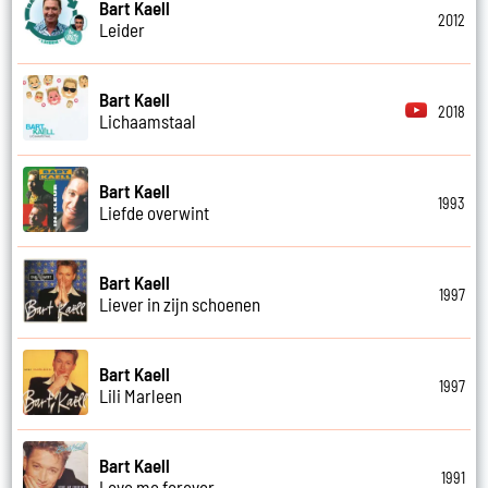
Bart Kaell
2012
Leider
Bart Kaell
2018
Lichaamstaal
Bart Kaell
1993
Liefde overwint
Bart Kaell
1997
Liever in zijn schoenen
Bart Kaell
1997
Lili Marleen
Bart Kaell
1991
Love me forever