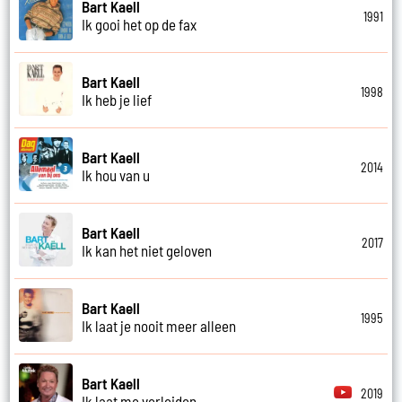
Bart Kaell
1991
Ik gooi het op de fax
Bart Kaell
1998
Ik heb je lief
Bart Kaell
2014
Ik hou van u
Bart Kaell
2017
Ik kan het niet geloven
Bart Kaell
1995
Ik laat je nooit meer alleen
Bart Kaell
2019
Ik laat me verleiden