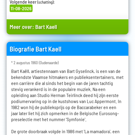
Volgende keer
:
(schatting)
11-08-2026
Meer over:
Bart Kaell
Biografie Bart Kaell
* 2 augustus 1960 (Oudenaarde)
Bart Kaëll, artiestennaam van Bart Gyselinck, is een van de
bekendste Vlaamse hitmakers en publieksentertainers, met
een carrière die al sinds het begin van de jaren tachtig
stevig verankerd is in de populaire muziek. Na een
opleiding aan Studio Herman Teirlinck deed hij zijn eerste
podiumervaring op in de kustshows van Luc Appermont. In
1982 won hij de publieksprijs op de Baccarabeker en een
jaar later liet hij zich opmerken in de Belgische Eurosong-
preselectie met het nummer 'Symfonie'.
De grote doorbraak volgde in 1986 met 'La mamadora', een