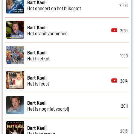
Bart Kaell
2009
Het dondert en het bliksemt
Bart Kaell
2019
Het draait vanbinnen
Bart Kaell
1990
Het frietkot
Bart Kaell
2014
Het is feest
Bart Kaell
2011
Het is nog niet voorbij
Bart Kaell
2013
Het is te vroeg