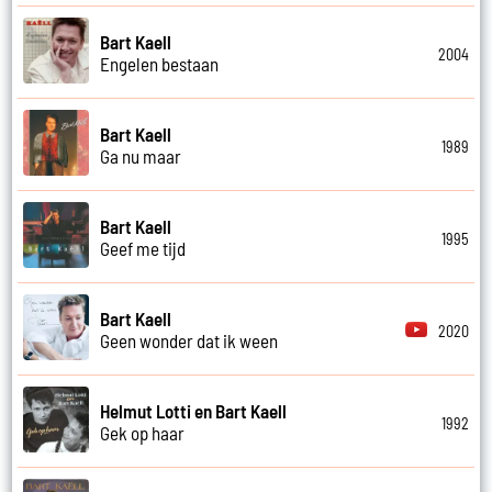
Bart Kaell
2004
Engelen bestaan
Bart Kaell
1989
Ga nu maar
Bart Kaell
1995
Geef me tijd
Bart Kaell
2020
Geen wonder dat ik ween
Helmut Lotti en Bart Kaell
1992
Gek op haar