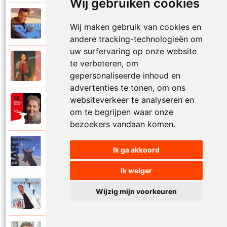
Wij gebruiken cookies
Bart Kaell
1995
Wij maken gebruik van cookies en
Prinses
andere tracking-technologieën om
uw surfervaring op onze website
Bart Kaell
te verbeteren, om
1989
Rosie
gepersonaliseerde inhoud en
advertenties te tonen, om ons
websiteverkeer te analyseren en
Bart Kaell
2012
om te begrijpen waar onze
Rudolf het gekke rendier
bezoekers vandaan komen.
Bart Kaell
Ik ga akkoord
1994
Samen in de zon
Ik weiger
Bart Kaell
Wijzig mijn voorkeuren
1998
Santiano