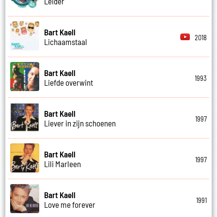
Leider
Bart Kaell
2018
Lichaamstaal
Bart Kaell
1993
Liefde overwint
Bart Kaell
1997
Liever in zijn schoenen
Bart Kaell
1997
Lili Marleen
Bart Kaell
1991
Love me forever