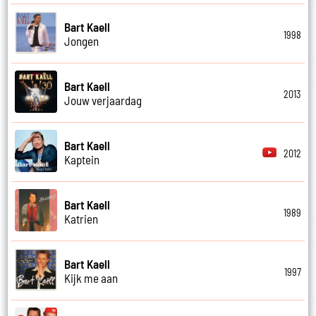
Bart Kaell
1998
Jongen
Bart Kaell
2013
Jouw verjaardag
Bart Kaell
2012
Kaptein
Bart Kaell
1989
Katrien
Bart Kaell
1997
Kijk me aan