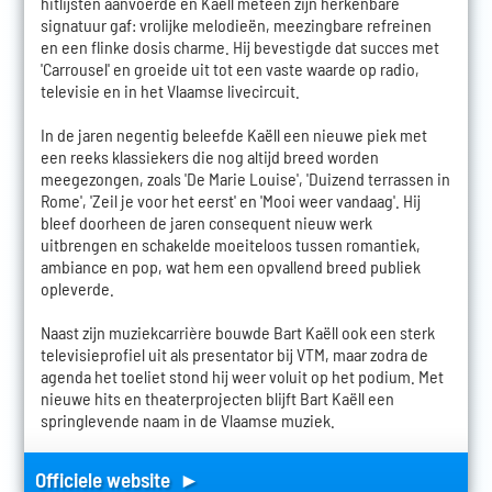
hitlijsten aanvoerde en Kaëll meteen zijn herkenbare
signatuur gaf: vrolijke melodieën, meezingbare refreinen
en een flinke dosis charme. Hij bevestigde dat succes met
'Carrousel' en groeide uit tot een vaste waarde op radio,
televisie en in het Vlaamse livecircuit.
In de jaren negentig beleefde Kaëll een nieuwe piek met
een reeks klassiekers die nog altijd breed worden
meegezongen, zoals 'De Marie Louise', 'Duizend terrassen in
Rome', 'Zeil je voor het eerst' en 'Mooi weer vandaag'. Hij
bleef doorheen de jaren consequent nieuw werk
uitbrengen en schakelde moeiteloos tussen romantiek,
ambiance en pop, wat hem een opvallend breed publiek
opleverde.
Naast zijn muziekcarrière bouwde Bart Kaëll ook een sterk
televisieprofiel uit als presentator bij VTM, maar zodra de
agenda het toeliet stond hij weer voluit op het podium. Met
nieuwe hits en theaterprojecten blijft Bart Kaëll een
springlevende naam in de Vlaamse muziek.
Officiele website ►