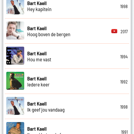
Bart Kaell
1998
Hey kapitein
Bart Kaell
2017
Hoog boven de bergen
Bart Kaell
1994
Hou me vast
Bart Kaell
1992
Iedere keer
Bart Kaell
1998
Ik geef jou vandaag
Bart Kaell
1991