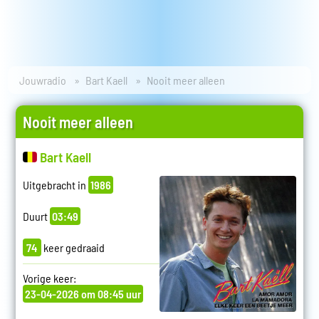
Jouwradio
Bart Kaell
Nooit meer alleen
Nooit meer alleen
Bart Kaell
Uitgebracht in
1986
Duurt
03:49
74
keer gedraaid
Vorige keer:
23-04-2026 om 08:45 uur