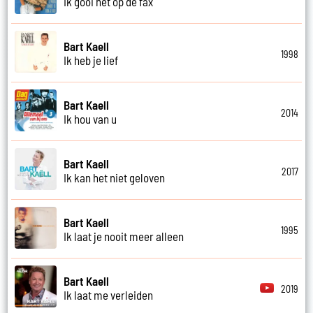
Ik gooi het op de fax
Bart Kaell
1998
Ik heb je lief
Bart Kaell
2014
Ik hou van u
Bart Kaell
2017
Ik kan het niet geloven
Bart Kaell
1995
Ik laat je nooit meer alleen
Bart Kaell
2019
Ik laat me verleiden