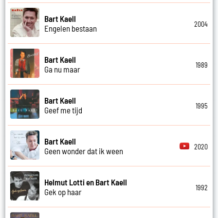
Bart Kaell
2004
Engelen bestaan
Bart Kaell
1989
Ga nu maar
Bart Kaell
1995
Geef me tijd
Bart Kaell
2020
Geen wonder dat ik ween
Helmut Lotti en Bart Kaell
1992
Gek op haar