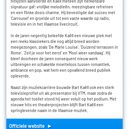
hitlijsten aanvoerde en Kaëll meteen zijn herkenbare
signatuur gaf: vrolijke melodieën, meezingbare refreinen
en een flinke dosis charme. Hij bevestigde dat succes met
'Carrousel' en groeide uit tot een vaste waarde op radio,
televisie en in het Vlaamse livecircuit.
In de jaren negentig beleefde Kaëll een nieuwe piek met
een reeks klassiekers die nog altijd breed worden
meegezongen, zoals 'De Marie Louise', 'Duizend terrassen in
Rome', 'Zeil je voor het eerst' en 'Mooi weer vandaag'. Hij
bleef doorheen de jaren consequent nieuw werk
uitbrengen en schakelde moeiteloos tussen romantiek,
ambiance en pop, wat hem een opvallend breed publiek
opleverde.
Naast zijn muziekcarrière bouwde Bart Kaëll ook een sterk
televisieprofiel uit als presentator bij VTM, maar zodra de
agenda het toeliet stond hij weer voluit op het podium. Met
nieuwe hits en theaterprojecten blijft Bart Kaëll een
springlevende naam in de Vlaamse muziek.
Officiele website ►