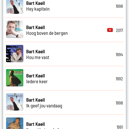
Bart Kaell
1998
Hey kapitein
Bart Kaell
2017
Hoog boven de bergen
Bart Kaell
1994
Hou me vast
Bart Kaell
1992
Iedere keer
Bart Kaell
1998
Ik geef jou vandaag
Bart Kaell
1991