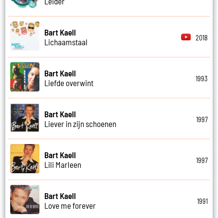
Leider
Bart Kaell
2018
Lichaamstaal
Bart Kaell
1993
Liefde overwint
Bart Kaell
1997
Liever in zijn schoenen
Bart Kaell
1997
Lili Marleen
Bart Kaell
1991
Love me forever