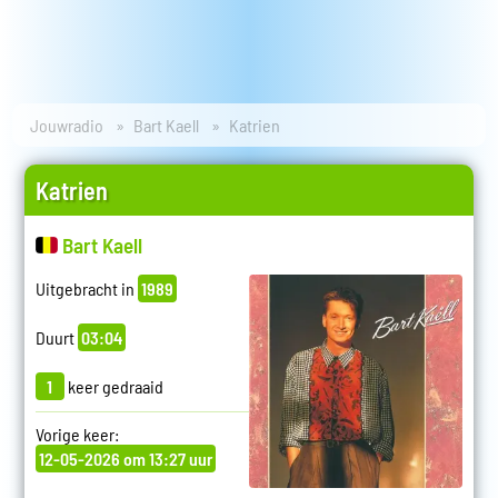
Jouwradio
Bart Kaell
Katrien
Katrien
Bart Kaell
Uitgebracht in
1989
Duurt
03:04
1
keer gedraaid
Vorige keer:
12-05-2026 om 13:27 uur