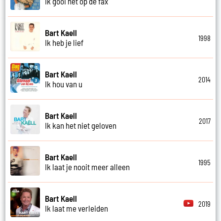
Ik gooi het op de fax
Bart Kaell
1998
Ik heb je lief
Bart Kaell
2014
Ik hou van u
Bart Kaell
2017
Ik kan het niet geloven
Bart Kaell
1995
Ik laat je nooit meer alleen
Bart Kaell
2019
Ik laat me verleiden