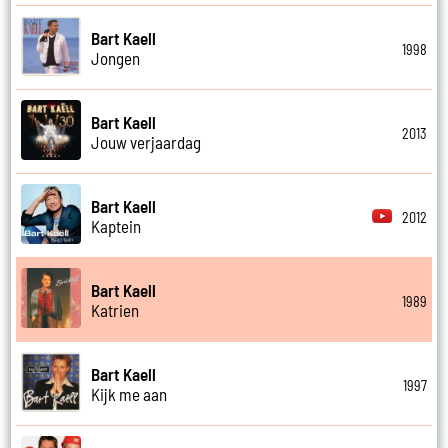
Bart Kaell
1998
Jongen
Bart Kaell
2013
Jouw verjaardag
Bart Kaell
2012
Kaptein
Bart Kaell
1989
Katrien
Bart Kaell
1997
Kijk me aan