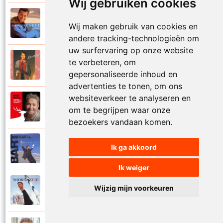
Wij gebruiken cookies
Bart Kaell
1995
Wij maken gebruik van cookies en
Prinses
andere tracking-technologieën om
uw surfervaring op onze website
Bart Kaell
te verbeteren, om
1989
Rosie
gepersonaliseerde inhoud en
advertenties te tonen, om ons
websiteverkeer te analyseren en
Bart Kaell
2012
om te begrijpen waar onze
Rudolf het gekke rendier
bezoekers vandaan komen.
Bart Kaell
Ik ga akkoord
1994
Samen in de zon
Ik weiger
Bart Kaell
Wijzig mijn voorkeuren
1998
Santiano