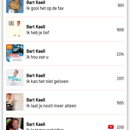
Bart Kaell
1991
Ik gooi het op de fax
Bart Kaell
1998
Ik heb je lief
Bart Kaell
2014
Ik hou van u
Bart Kaell
2017
Ik kan het niet geloven
Bart Kaell
1995
Ik laat je nooit meer alleen
Bart Kaell
2019
Ik laat me verleiden