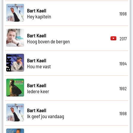
Bart Kaell
1998
Hey kapitein
Bart Kaell
2017
Hoog boven de bergen
Bart Kaell
1994
Hou me vast
Bart Kaell
1992
Iedere keer
Bart Kaell
1998
Ik geef jou vandaag