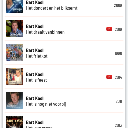
Bart Kaell
2009
Het dondert en het bliksemt
Bart Kaell
2019
Het draait vanbinnen
Bart Kaell
1990
Het frietkot
Bart Kaell
2014
Het is feest
Bart Kaell
2011
Het is nog niet voorbij
Bart Kaell
2013
Het is te vroeg