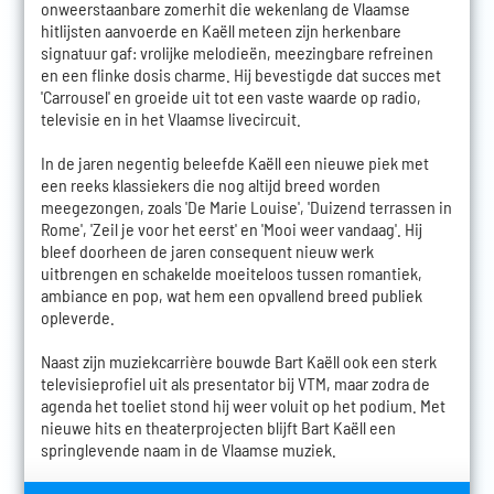
onweerstaanbare zomerhit die wekenlang de Vlaamse
hitlijsten aanvoerde en Kaëll meteen zijn herkenbare
signatuur gaf: vrolijke melodieën, meezingbare refreinen
en een flinke dosis charme. Hij bevestigde dat succes met
'Carrousel' en groeide uit tot een vaste waarde op radio,
televisie en in het Vlaamse livecircuit.
In de jaren negentig beleefde Kaëll een nieuwe piek met
een reeks klassiekers die nog altijd breed worden
meegezongen, zoals 'De Marie Louise', 'Duizend terrassen in
Rome', 'Zeil je voor het eerst' en 'Mooi weer vandaag'. Hij
bleef doorheen de jaren consequent nieuw werk
uitbrengen en schakelde moeiteloos tussen romantiek,
ambiance en pop, wat hem een opvallend breed publiek
opleverde.
Naast zijn muziekcarrière bouwde Bart Kaëll ook een sterk
televisieprofiel uit als presentator bij VTM, maar zodra de
agenda het toeliet stond hij weer voluit op het podium. Met
nieuwe hits en theaterprojecten blijft Bart Kaëll een
springlevende naam in de Vlaamse muziek.