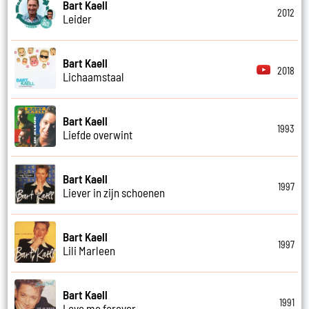
Bart Kaell
2012
Leider
Bart Kaell
2018
Lichaamstaal
Bart Kaell
1993
Liefde overwint
Bart Kaell
1997
Liever in zijn schoenen
Bart Kaell
1997
Lili Marleen
Bart Kaell
1991
Love me forever