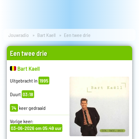
Jouwradio
Bart Kaell
Een twee drie
Een twee drie
Bart Kaell
Uitgebracht in
1995
Duurt
03:18
74
keer gedraaid
Vorige keer:
03-06-2026 om 05:49 uur