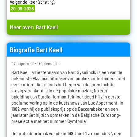
Volgende keer
:
(schatting)
20-09-2026
Meer over:
Bart Kaell
Biografie Bart Kaell
* 2 augustus 1960 (Oudenaarde)
Bart Kaëll, artiestennaam van Bart Gyselinck, is een van de
bekendste Vlaamse hitmakers en publieksentertainers, met
een carrière die al sinds het begin van de jaren tachtig
stevig verankerd is in de populaire muziek. Na een
opleiding aan Studio Herman Teirlinck deed hij zijn eerste
podiumervaring op in de kustshows van Luc Appermont. In
1982 won hij de publieksprijs op de Baccarabeker en een
jaar later liet hij zich opmerken in de Belgische Eurosong-
preselectie met het nummer 'Symfonie'.
De grote doorbraak volgde in 1986 met 'La mamadora', een