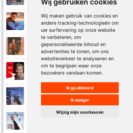
Wij gebruiken cookies
Wij maken gebruik van cookies en
Bart Kaell
1995
andere tracking-technologieën om
Prinses
uw surfervaring op onze website
te verbeteren, om
Bart Kaell
gepersonaliseerde inhoud en
1989
Rosie
advertenties te tonen, om ons
websiteverkeer te analyseren en
om te begrijpen waar onze
Bart Kaell
2012
bezoekers vandaan komen.
Rudolf het gekke rendier
Ik ga akkoord
Bart Kaell
1994
Samen in de zon
Ik weiger
Wijzig mijn voorkeuren
Bart Kaell
1998
Santiano