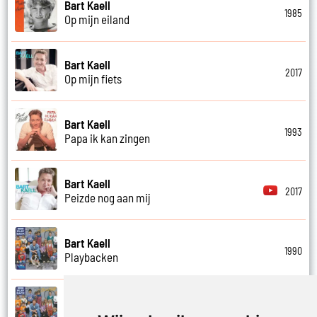
Bart Kaell
1985
Op mijn eiland
Bart Kaell
2017
Op mijn fiets
Bart Kaell
1993
Papa ik kan zingen
Bart Kaell
2017
Peizde nog aan mij
Bart Kaell
1990
Playbacken
Bart Kaell
1990
Popidool