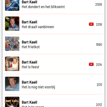
Bart Kaell
2009
Het dondert en het bliksemt
Bart Kaell
2019
Het draait vanbinnen
Bart Kaell
1990
Het frietkot
Bart Kaell
2014
Het is feest
Bart Kaell
2011
Het is nog niet voorbij
Bart Kaell
2013
Het is te vroeg