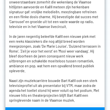
onweerstaanbare zomerhit die wekenlang de Vlaamse
hitlijsten aanvoerde en Kaëll meteen zijn herkenbare
signatuur gaf: vrolijke melodieën, meezingbare refreinen
en een flinke dosis charme. Hij bevestigde dat succes met
'Carrousel' en groeide uit tot een vaste waarde op radio,
televisie en in het Vlaamse livecircuit.
In de jaren negentig beleefde Kaëll een nieuwe piek met
een reeks klassiekers die nog altijd breed worden
meegezongen, zoals 'De Marie Louise', 'Duizend terrassen in
Rome', 'Zeil je voor het eerst' en 'Mooi weer vandaag'. Hij
bleef doorheen de jaren consequent nieuw werk
uitbrengen en schakelde moeiteloos tussen romantiek,
ambiance en pop, wat hem een opvallend breed publiek
opleverde.
Naast zijn muziekcarrière bouwde Bart Kaëll ook een sterk
televisieprofiel uit als presentator bij VTM, maar zodra de
agenda het toeliet stond hij weer voluit op het podium. Met
nieuwe hits en theaterprojecten blijft Bart Kaëll een
springlevende naam in de Vlaamse muziek.