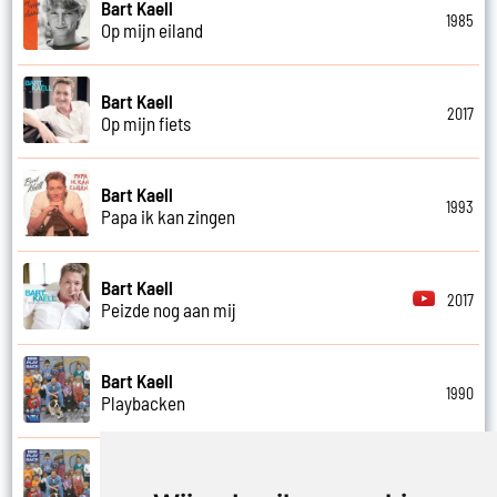
Bart Kaell
1985
Op mijn eiland
Bart Kaell
2017
Op mijn fiets
Bart Kaell
1993
Papa ik kan zingen
Bart Kaell
2017
Peizde nog aan mij
Bart Kaell
1990
Playbacken
Bart Kaell
1990
Popidool