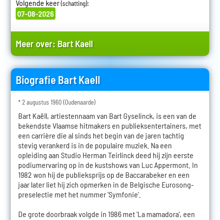
Volgende keer
:
(schatting)
07-08-2026
Meer over:
Bart Kaell
Biografie Bart Kaell
* 2 augustus 1960 (Oudenaarde)
Bart Kaëll, artiestennaam van Bart Gyselinck, is een van de
bekendste Vlaamse hitmakers en publieksentertainers, met
een carrière die al sinds het begin van de jaren tachtig
stevig verankerd is in de populaire muziek. Na een
opleiding aan Studio Herman Teirlinck deed hij zijn eerste
podiumervaring op in de kustshows van Luc Appermont. In
1982 won hij de publieksprijs op de Baccarabeker en een
jaar later liet hij zich opmerken in de Belgische Eurosong-
preselectie met het nummer 'Symfonie'.
De grote doorbraak volgde in 1986 met 'La mamadora', een