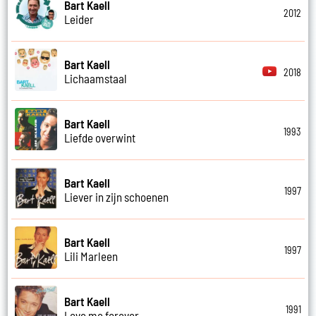
Bart Kaell
2012
Leider
Bart Kaell
2018
Lichaamstaal
Bart Kaell
1993
Liefde overwint
Bart Kaell
1997
Liever in zijn schoenen
Bart Kaell
1997
Lili Marleen
Bart Kaell
1991
Love me forever