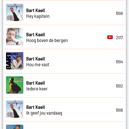
Bart Kaell
1998
Hey kapitein
Bart Kaell
2017
Hoog boven de bergen
Bart Kaell
1994
Hou me vast
Bart Kaell
1992
Iedere keer
Bart Kaell
1998
Ik geef jou vandaag