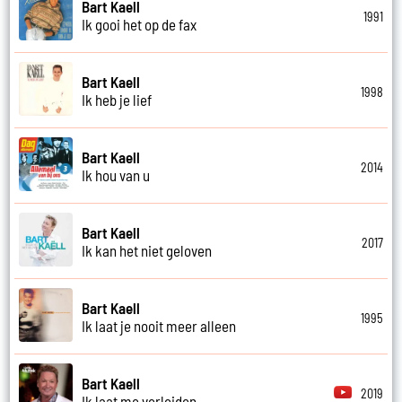
Bart Kaell
1991
Ik gooi het op de fax
Bart Kaell
1998
Ik heb je lief
Bart Kaell
2014
Ik hou van u
Bart Kaell
2017
Ik kan het niet geloven
Bart Kaell
1995
Ik laat je nooit meer alleen
Bart Kaell
2019
Ik laat me verleiden