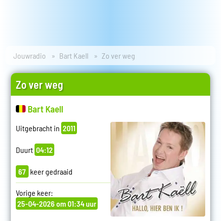
Jouwradio
Bart Kaell
Zo ver weg
Zo ver weg
Bart Kaell
Uitgebracht in
2011
Duurt
04:12
67
keer gedraaid
Vorige keer:
25-04-2026 om 01:34 uur