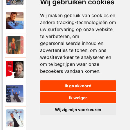
Wij gebruiken cookies
Wij maken gebruik van cookies en
Bart Kaell
1995
andere tracking-technologieën om
Prinses
uw surfervaring op onze website
te verbeteren, om
Bart Kaell
gepersonaliseerde inhoud en
1989
Rosie
advertenties te tonen, om ons
websiteverkeer te analyseren en
om te begrijpen waar onze
Bart Kaell
2012
bezoekers vandaan komen.
Rudolf het gekke rendier
Ik ga akkoord
Bart Kaell
1994
Samen in de zon
Ik weiger
Wijzig mijn voorkeuren
Bart Kaell
1998
Santiano