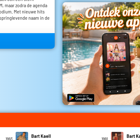
VTM, maar zodra de agenda
 podium. Met nieuwe hits
n springlevende naam in de
Bart Kaell
Bart K
1993
1991