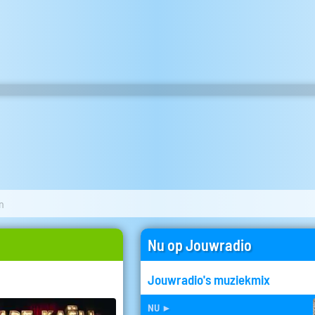
n
Nu op Jouwradio
Jouwradio's muziekmix
nu
►