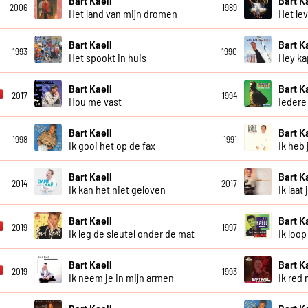
Bart Kaell
Bart K
2006
1989
Het land van mijn dromen
Het lev
Bart Kaell
Bart K
1993
1990
Het spookt in huis
Hey ka
Bart Kaell
Bart K
2017
1994
Hou me vast
Iedere
Bart Kaell
Bart K
1998
1991
Ik gooi het op de fax
Ik heb 
Bart Kaell
Bart K
2014
2017
Ik kan het niet geloven
Ik laat
Bart Kaell
Bart K
2019
1997
Ik leg de sleutel onder de mat
Ik loop
Bart Kaell
Bart K
2019
1993
Ik neem je in mijn armen
Ik red