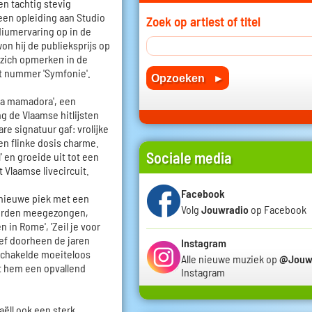
ren tachtig stevig
 een opleiding aan Studio
Zoek op artiest of titel
diumervaring op in de
n hij de publieksprijs op
j zich opmerken in de
t nummer 'Symfonie'.
La mamadora', een
 de Vlaamse hitlijsten
e signatuur gaf: vrolijke
n flinke dosis charme.
Sociale media
' en groeide uit tot een
t Vlaamse livecircuit.
Facebook
 nieuwe piek met een
Volg
Jouwradio
op Facebook
 worden meegezongen,
n in Rome', 'Zeil je voor
leef doorheen de jaren
Instagram
schakelde moeiteloos
Alle nieuwe muziek op
@Jouw
t hem een opvallend
Instagram
aëll ook een sterk