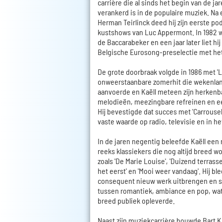
carrière die al sinds het begin van de ja
verankerd is in de populaire muziek. Na
Herman Teirlinck deed hij zijn eerste po
kustshows van Luc Appermont. In 1982 wo
de Baccarabeker en een jaar later liet hi
Belgische Eurosong-preselectie met he
De grote doorbraak volgde in 1986 met '
onweerstaanbare zomerhit die wekenlang
aanvoerde en Kaëll meteen zijn herkenbar
melodieën, meezingbare refreinen en ee
Hij bevestigde dat succes met 'Carrousel
vaste waarde op radio, televisie en in he
In de jaren negentig beleefde Kaëll een
reeks klassiekers die nog altijd breed
zoals 'De Marie Louise', 'Duizend terrasse
het eerst' en 'Mooi weer vandaag'. Hij b
consequent nieuw werk uitbrengen en 
tussen romantiek, ambiance en pop, wa
breed publiek opleverde.
Naast zijn muziekcarrière bouwde Bart K