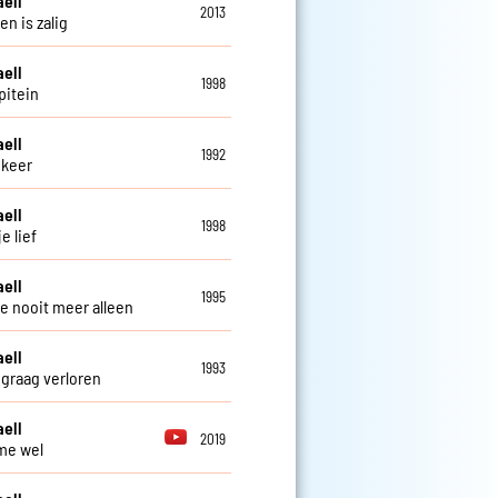
aell
2013
en is zalig
aell
1998
pitein
aell
1992
 keer
aell
1998
je lief
aell
1995
 je nooit meer alleen
aell
1993
 graag verloren
aell
2019
 me wel