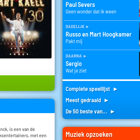
Paul Severs
Geen wonder dat ik ween
dadelijk
►
Russo en Mart Hoogkamer
Pakt mij
daarna
►
Sergio
Wat je ziet
Complete speellijst ►
Meest gedraaid ►
De 50 beste van... ►
inck, is een van de
Muziek opzoeken
ksentertainers, met een