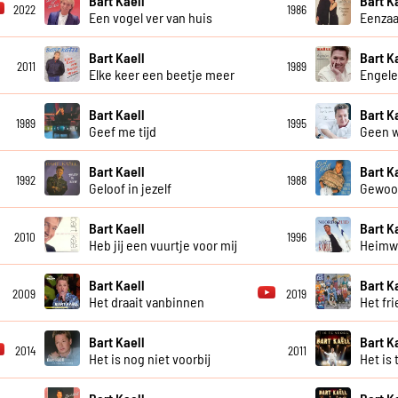
Bart Kaell
Bart K
2022
1986
Een vogel ver van huis
Eenzaa
Bart Kaell
Bart K
2011
1989
Elke keer een beetje meer
Engele
Bart Kaell
Bart K
1989
1995
Geef me tijd
Geen w
Bart Kaell
Bart K
1992
1988
Geloof in jezelf
Gewoon
Bart Kaell
Bart K
2010
1996
Heb jij een vuurtje voor mij
Heimw
Bart Kaell
Bart K
2009
2019
Het draait vanbinnen
Het fri
Bart Kaell
Bart K
2014
2011
Het is nog niet voorbij
Het is 