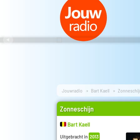
Jouwradio
Bart Kaell
Zonneschij
Zonneschijn
Bart Kaell
Uitgebracht in
2013