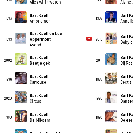
Alles wil ik weten
Als he
Bart Kaell
Bart K
1993
1987
Amor amor
Anneli
Bart Kaell en Luc
Bart K
Appermont
1999
2018
Babylo
Avond
Bart Kaell
Bart K
2002
2011
Beetje gek
Bij Ro
Bart Kaell
Bart K
1998
1987
Carrousel
Cest s
Bart Kaell
Bart K
2020
1990
Circus
Dansen
Bart Kaell
Bart K
1990
1993
De bliksem
De eer