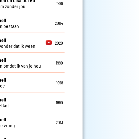
aell en Lisa Del Bo
1998
m zonder jou
aell
2004
n bestaan
aell
2020
onder dat ik ween
aell
1990
 omdat ik van je hou
aell
1998
ee
aell
1990
etkot
aell
2013
te vroeg