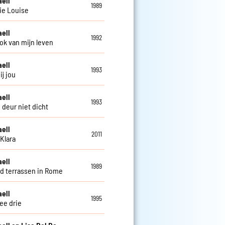
aell
1989
ie Louise
aell
1992
ok van mijn leven
aell
1993
ij jou
aell
1993
 deur niet dicht
aell
2011
Klara
aell
1989
d terrassen in Rome
aell
1995
ee drie