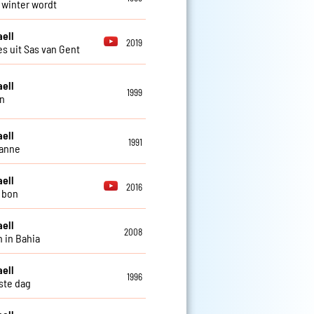
t winter wordt
aell
2019
es uit Sas van Gent
aell
1999
n
aell
1991
zanne
aell
2016
i bon
aell
2008
 in Bahia
aell
1996
ste dag