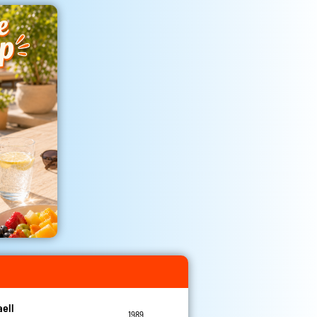
aell
1989