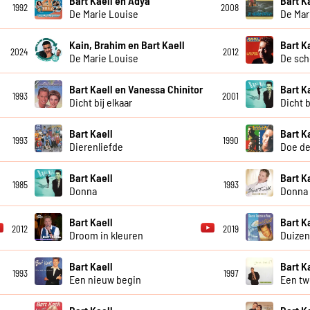
Bart Kaell en Adya
Bart K
1992
2008
De Marie Louise
De Mar
Kain, Brahim en Bart Kaell
Bart K
2024
2012
De Marie Louise
De sch
Bart Kaell en Vanessa Chinitor
Bart K
1993
2001
Dicht bij elkaar
Dicht b
Bart Kaell
Bart K
1993
1990
Dierenliefde
Doe de
Bart Kaell
Bart K
1985
1993
Donna
Donna 
Bart Kaell
Bart K
2012
2019
Droom in kleuren
Duizen
Bart Kaell
Bart K
1993
1997
Een nieuw begin
Een tw