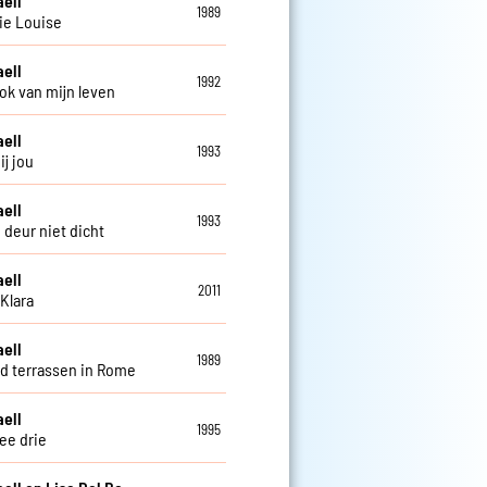
aell
1989
ie Louise
aell
1992
ok van mijn leven
aell
1993
ij jou
aell
1993
 deur niet dicht
aell
2011
Klara
aell
1989
d terrassen in Rome
aell
1995
ee drie