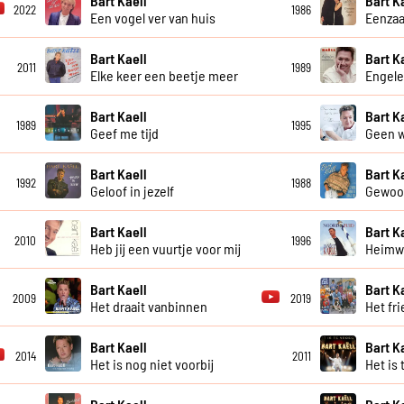
Bart Kaell
Bart K
2022
1986
Een vogel ver van huis
Eenzaa
Bart Kaell
Bart K
2011
1989
Elke keer een beetje meer
Engele
Bart Kaell
Bart K
1989
1995
Geef me tijd
Geen w
Bart Kaell
Bart K
1992
1988
Geloof in jezelf
Gewoon
Bart Kaell
Bart K
2010
1996
Heb jij een vuurtje voor mij
Heimw
Bart Kaell
Bart K
2009
2019
Het draait vanbinnen
Het fri
Bart Kaell
Bart K
2014
2011
Het is nog niet voorbij
Het is 