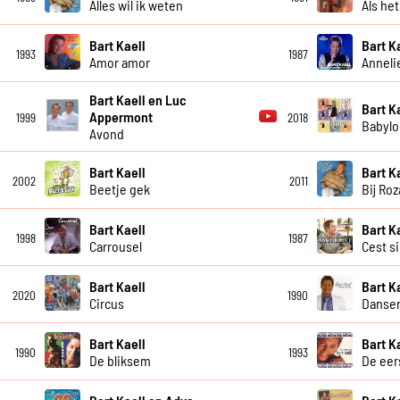
Alles wil ik weten
Als he
Bart Kaell
Bart K
1993
1987
Amor amor
Anneli
Bart Kaell en Luc
Bart K
Appermont
1999
2018
Babylo
Avond
Bart Kaell
Bart K
2002
2011
Beetje gek
Bij Ro
Bart Kaell
Bart K
1998
1987
Carrousel
Cest s
Bart Kaell
Bart K
2020
1990
Circus
Dansen
Bart Kaell
Bart K
1990
1993
De bliksem
De eer