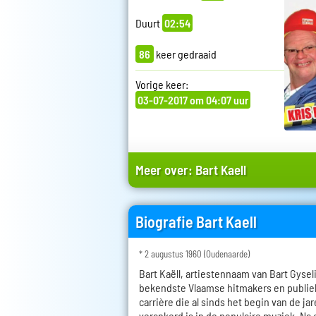
Duurt
02:54
86
keer gedraaid
Vorige keer:
03-07-2017 om 04:07 uur
Meer over:
Bart Kaell
Biografie Bart Kaell
* 2 augustus 1960 (Oudenaarde)
Bart Kaëll, artiestennaam van Bart Gysel
bekendste Vlaamse hitmakers en publie
carrière die al sinds het begin van de ja
verankerd is in de populaire muziek. Na