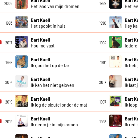
Bart Kaell
Bart K
2006
1989
Het land van mijn dromen
Het lev
Bart Kaell
Bart K
1993
1990
Het spookt in huis
Hey ka
Bart Kaell
Bart K
2017
1994
Hou me vast
Iedere
Bart Kaell
Bart K
1998
1991
Ik gooi het op de fax
Ik heb 
Bart Kaell
Bart K
2014
2017
Ik kan het niet geloven
Ik laat
Bart Kaell
Bart K
2019
1997
Ik leg de sleutel onder de mat
Ik loop
Bart Kaell
Bart K
2019
1993
Ik neem je in mijn armen
Ik red