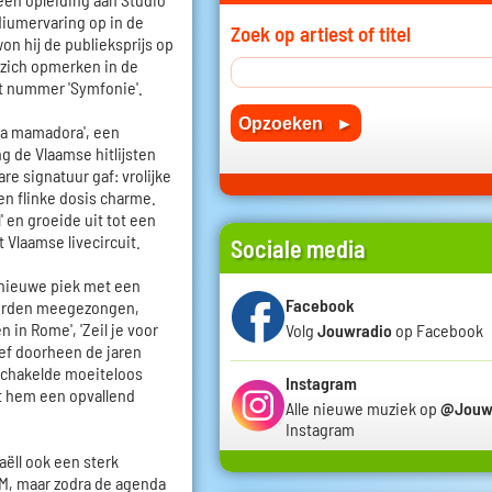
diumervaring op in de
Zoek op artiest of titel
n hij de publieksprijs op
j zich opmerken in de
t nummer 'Symfonie'.
La mamadora', een
 de Vlaamse hitlijsten
e signatuur gaf: vrolijke
n flinke dosis charme.
' en groeide uit tot een
t Vlaamse livecircuit.
Sociale media
 nieuwe piek met een
Facebook
 worden meegezongen,
n in Rome', 'Zeil je voor
Volg
Jouwradio
op Facebook
leef doorheen de jaren
schakelde moeiteloos
Instagram
t hem een opvallend
Alle nieuwe muziek op
@Jouw
Instagram
aëll ook een sterk
VTM, maar zodra de agenda