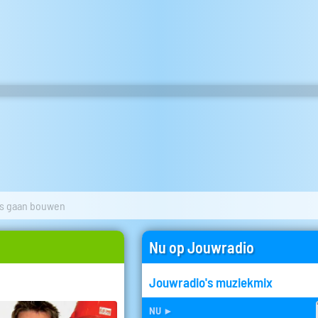
es gaan bouwen
Nu op Jouwradio
Jouwradio's muziekmix
nu
►