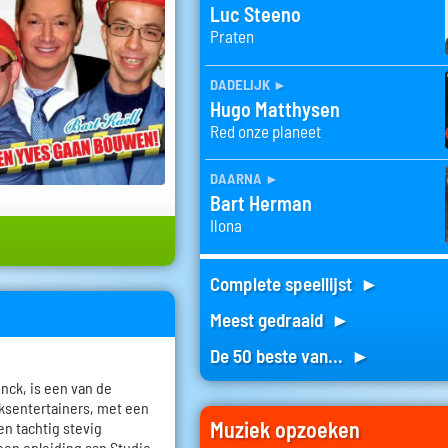
Luc Steeno
Praten
dadelijk
►
Hugo Matthysen
Red onze planeet
daarna
►
Bart Herman
Ilona
Complete speellijst ►
Meest gedraaid ►
De 50 beste van... ►
inck, is een van de
ksentertainers, met een
Muziek opzoeken
ren tachtig stevig
 een opleiding aan Studio