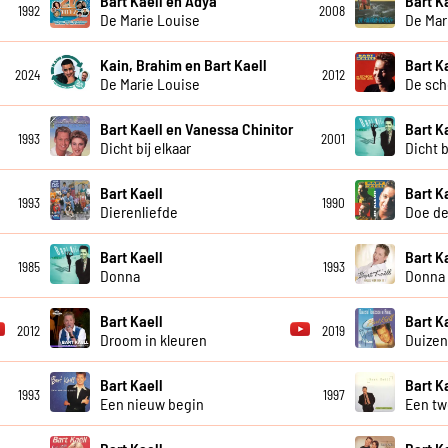
Bart Kaell en Adya
Bart K
1992
2008
De Marie Louise
De Mar
Kain, Brahim en Bart Kaell
Bart K
2024
2012
De Marie Louise
De sch
Bart Kaell en Vanessa Chinitor
Bart K
1993
2001
Dicht bij elkaar
Dicht b
Bart Kaell
Bart K
1993
1990
Dierenliefde
Doe de
Bart Kaell
Bart K
1985
1993
Donna
Donna 
Bart Kaell
Bart K
2012
2019
Droom in kleuren
Duizen
Bart Kaell
Bart K
1993
1997
Een nieuw begin
Een tw