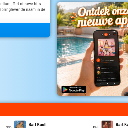
 podium. Met nieuwe hits
n springlevende naam in de
Bart Kaell
Bart K
1993
1991