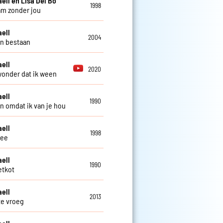
aell en Lisa Del Bo
1998
m zonder jou
aell
2004
n bestaan
aell
2020
onder dat ik ween
aell
1990
 omdat ik van je hou
aell
1998
ee
aell
1990
etkot
aell
2013
te vroeg