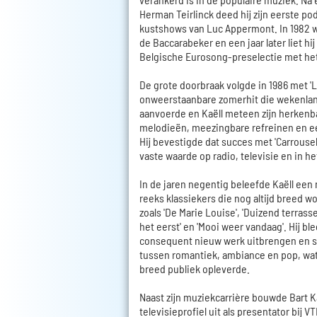
Herman Teirlinck deed hij zijn eerste po
kustshows van Luc Appermont. In 1982 wo
de Baccarabeker en een jaar later liet hi
Belgische Eurosong-preselectie met he
De grote doorbraak volgde in 1986 met '
onweerstaanbare zomerhit die wekenlang
aanvoerde en Kaëll meteen zijn herkenbar
melodieën, meezingbare refreinen en ee
Hij bevestigde dat succes met 'Carrousel
vaste waarde op radio, televisie en in he
In de jaren negentig beleefde Kaëll een
reeks klassiekers die nog altijd breed
zoals 'De Marie Louise', 'Duizend terrasse
het eerst' en 'Mooi weer vandaag'. Hij b
consequent nieuw werk uitbrengen en 
tussen romantiek, ambiance en pop, wa
breed publiek opleverde.
Naast zijn muziekcarrière bouwde Bart K
televisieprofiel uit als presentator bij 