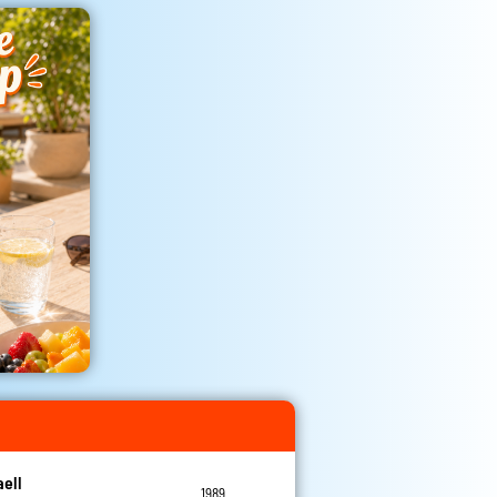
aell
1989