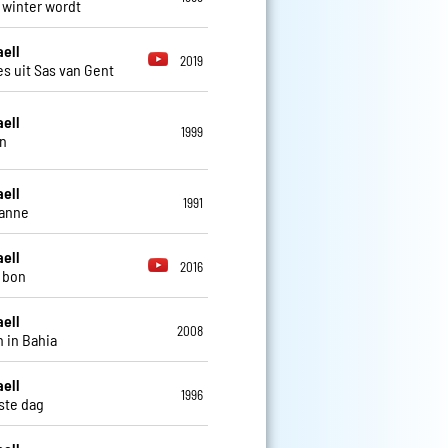
t winter wordt
aell
2019
es uit Sas van Gent
aell
1999
n
aell
1991
zanne
aell
2016
i bon
aell
2008
 in Bahia
aell
1996
ste dag