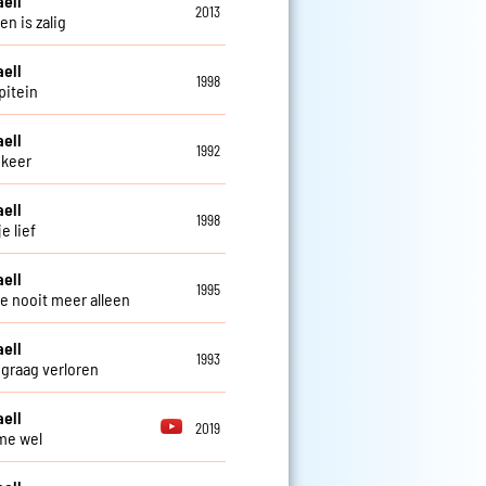
aell
2013
en is zalig
aell
1998
pitein
aell
1992
 keer
aell
1998
je lief
aell
1995
 je nooit meer alleen
aell
1993
 graag verloren
aell
2019
 me wel