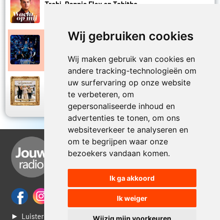
Trobi, Ronnie Flex en Tabitha
2023
Wacht op mij
Wij gebruiken cookies
Flemming, Trobi en Snelle
2026
Weer een dagje ouder
Wij maken gebruik van cookies en
andere tracking-technologieën om
uw surfervaring op onze website
Donnie, Robert Van Hemert en Trobi
2024
te verbeteren, om
Wegenwacht
gepersonaliseerde inhoud en
advertenties te tonen, om ons
websiteverkeer te analyseren en
om te begrijpen waar onze
bezoekers vandaan komen.
Ik ga akkoord
Ik weiger
► Luisteren naar Jouwradio
Wijzig mijn voorkeuren