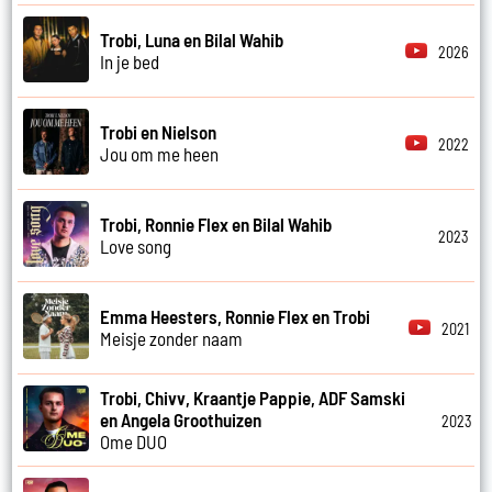
Trobi, Luna en Bilal Wahib
2026
In je bed
Trobi en Nielson
2022
Jou om me heen
Trobi, Ronnie Flex en Bilal Wahib
2023
Love song
Emma Heesters, Ronnie Flex en Trobi
2021
Meisje zonder naam
Trobi, Chivv, Kraantje Pappie, ADF Samski
en Angela Groothuizen
2023
Ome DUO