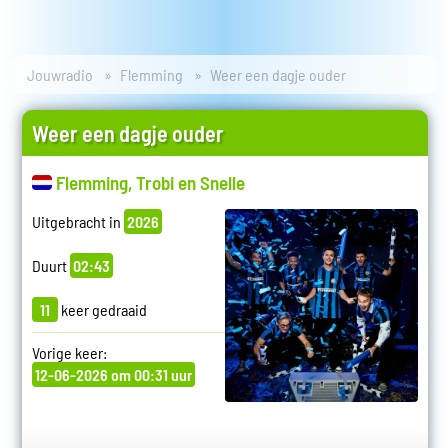
Jouwradio
Flemming
Weer een dagje ouder
Weer een dagje ouder
Flemming, Trobi en Snelle
Uitgebracht in
2026
Duurt
02:43
11
keer gedraaid
Vorige keer:
12-06-2026 om 00:31 uur