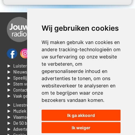
Wij gebruiken cookies
Wij maken gebruik van cookies en
andere tracking-technologieën om
uw surfervaring op onze website
te verbeteren, om
► Luisteren naar Jouwradio
gepersonaliseerde inhoud en
► Nieuws
► Speellijst
advertenties te tonen, om ons
► Stem voor de Dag top 3
websiteverkeer te analyseren en
► Contacteer ons
om te begrijpen waar onze
► Vaak gestelde vragen
bezoekers vandaan komen.
► Livestream informatie
► Muziek opzoeken
Ik ga akkoord
► Vlaamse 100 Aller tijden
► De 50 beste van...
Ik weiger
► Adverteren op Jouwradio
► Cookie voorkeuren wijzigen