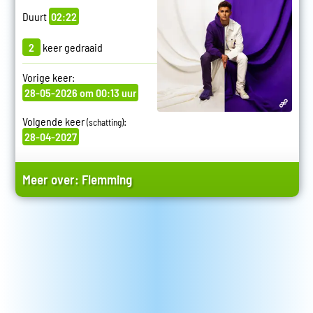
Duurt
02:22
2
keer gedraaid
Vorige keer:
28-05-2026 om 00:13 uur
Volgende keer
:
(schatting)
28-04-2027
Meer over:
Flemming