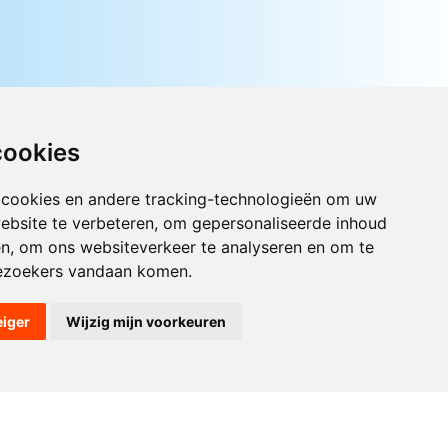
cookies
 cookies en andere tracking-technologieën om uw
ebsite te verbeteren, om gepersonaliseerde inhoud
Luister nu naar Jouwradio! De beste
Nederlandstalige muziek uit de lage
en, om ons websiteverkeer te analyseren en om te
landen hoor je hier al 20 jaar. In
ezoekers vandaan komen.
digitale kwaliteit op je laptop, tablet
of smartphone.
eiger
Wijzig mijn voorkeuren