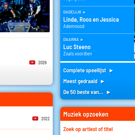
dadelijk
►
Linda, Roos en Jessica
Ademnood
daarna
►
Luc Steeno
Zoals voordien
2026
Complete speellijst ►
Meest gedraaid ►
De 50 beste van... ►
Muziek opzoeken
2022
Zoek op artiest of titel