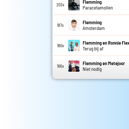
Flemming
203x
Paracetamollen
Flemming
187x
Amsterdam
Flemming en Ronnie Fle
180x
Terug bij af
Flemming en Metejoor
166x
Niet nodig