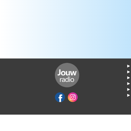
► 
►
► 
► 
► 
► 