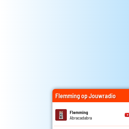
Flemming op Jouwradio
Flemming
Abracadabra