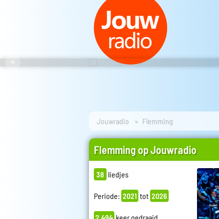
Jouwradio
Flemming
Flemming op Jouwradio
38
liedjes
Periode:
2021
tot
2026
2.494
keer gedraaid