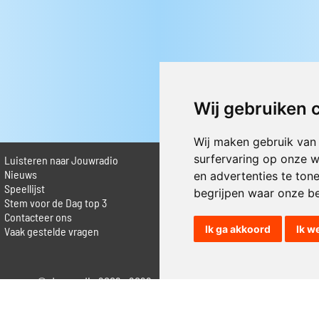
Wij gebruiken 
Wij maken gebruik van
surfervaring op onze w
Luisteren naar Jouwradio
► Livestream informatie
 Nieuws
► Muziek opzoeken
en advertenties te ton
Speellijst
► Vlaamse 100 Aller tijden
begrijpen waar onze b
Stem voor de Dag top 3
► De 50 beste van...
Contacteer ons
► Adverteren op Jouwradio
Ik ga akkoord
Ik w
Vaak gestelde vragen
► Cookie voorkeuren wijzigen
► Privacyinformatie
© Jouwradio 2006 - 2026 - alle rechten voorbehouden.
Design door
Cloudscape EP
.