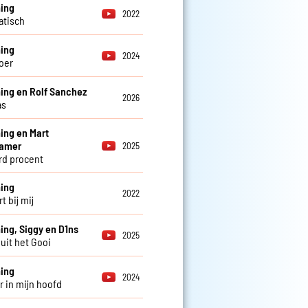
ing
2022
atisch
ing
2024
oer
ng en Rolf Sanchez
2026
as
ng en Mart
amer
2025
d procent
ing
2022
rt bij mij
ng, Siggy en D1ns
2025
 uit het Gooi
ing
2024
 in mijn hoofd