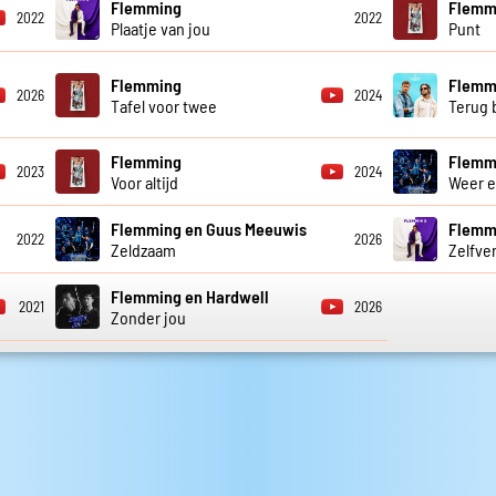
Flemming
Flemm
2022
2022
Plaatje van jou
Punt
Flemming
Flemmi
2026
2024
Tafel voor twee
Terug b
Flemming
Flemmi
2023
2024
Voor altijd
Weer e
Flemming en Guus Meeuwis
Flemm
2022
2026
Zeldzaam
Zelfve
Flemming en Hardwell
2021
2026
Zonder jou