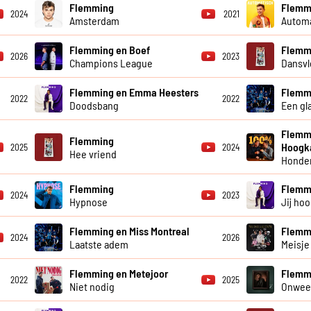
Flemming
Flemm
2024
2021
Amsterdam
Autom
Flemming en Boef
Flemm
2026
2023
Champions League
Dansvl
Flemming en Emma Heesters
Flemmi
2022
2022
Doodsbang
Een gl
Flemmi
Flemming
Hoogk
2025
2024
Hee vriend
Honder
Flemming
Flemm
2024
2023
Hypnose
Jij hoo
Flemming en Miss Montreal
Flemmi
2024
2026
Laatste adem
Meisje
Flemming en Metejoor
Flemm
2022
2025
Niet nodig
Onweer