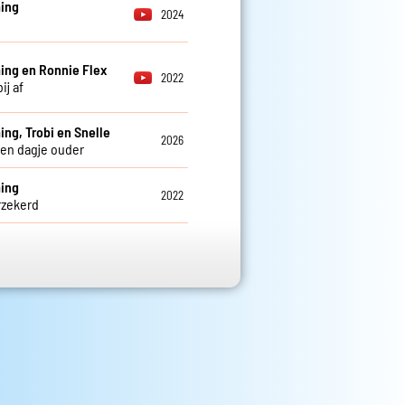
ing
2024
ng en Ronnie Flex
2022
ij af
ng, Trobi en Snelle
2026
en dagje ouder
ing
2022
rzekerd