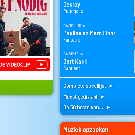
Desray
Puur goud
dadelijk
►
Pauline en Marc Floor
Fantasie
daarna
►
Bart Kaell
Santiano
Complete speellijst ►
Meest gedraaid ►
De 50 beste van... ►
Muziek opzoeken