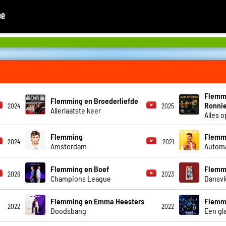
Flemmi
Flemming en Broederliefde
Ronnie
2024
2025
Allerlaatste keer
Alles 
Flemming
Flemm
2024
2021
Amsterdam
Autom
Flemming en Boef
Flemm
2026
2023
Champions League
Dansvl
Flemming en Emma Heesters
Flemmi
2022
2022
Doodsbang
Een gl