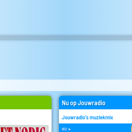
Nu op Jouwradio
Jouwradio's muziekmix
nu
►