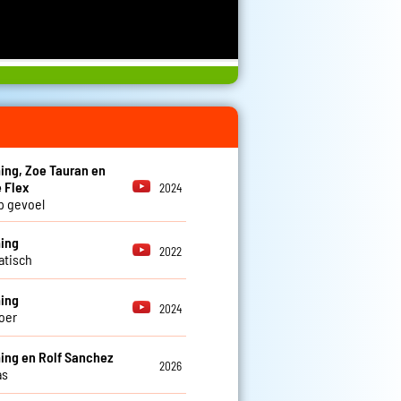
ng, Zoe Tauran en
 Flex
2024
op gevoel
ing
2022
atisch
ing
2024
oer
ng en Rolf Sanchez
2026
as