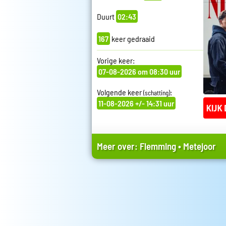
Duurt
02:43
167
keer gedraaid
Vorige keer:
07-08-2026 om 08:30 uur
Volgende keer
:
(schatting)
11-08-2026 +/- 14:31 uur
Meer over:
Flemming
•
Metejoor