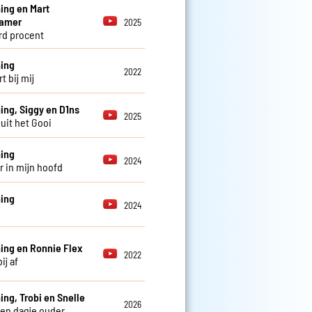
ng en Mart
amer
2025
d procent
ing
2022
rt bij mij
ng, Siggy en D1ns
2025
 uit het Gooi
ing
2024
 in mijn hoofd
ing
2024
ng en Ronnie Flex
2022
ij af
ng, Trobi en Snelle
2026
en dagje ouder