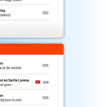
ing
2022
rzekerd
or
2025
r je de moeite
or en Sarita Lorena
2018
me geen
or
2025
bij kom ik niet