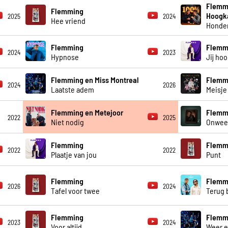
Flemmi
Flemming
Hoogk
2025
2024
Hee vriend
Honder
Flemming
Flemm
2024
2023
Hypnose
Jij hoo
Flemming en Miss Montreal
Flemmi
2024
2026
Laatste adem
Meisje
Flemming en Metejoor
Flemm
2022
2025
Niet nodig
Onweer
Flemming
Flemm
2022
2022
Plaatje van jou
Punt
Flemming
Flemmi
2026
2024
Tafel voor twee
Terug b
Flemming
Flemmi
2023
2024
Voor altijd
Weer e