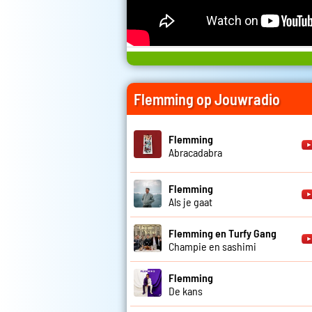
Flemming op Jouwradio
Flemming
Abracadabra
Flemming
Als je gaat
Flemming en Turfy Gang
Champie en sashimi
Flemming
De kans