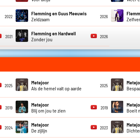
Flemming en Guus Meeuwis
Flemm
2022
2026
Zeldzaam
Zelfve
Flemming en Hardwell
2021
2026
Zonder jou
Metejoor
Metejo
2025
2025
Als de hemel valt op aarde
Bespaa
Metejoor
Metejo
2019
2019
Blij om jou te zien
Boeit 
Metejoor
Metejo
2024
2023
De zijlijn
Dichter